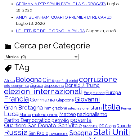
GERMANIA PER SPAHN FATALE LA SURROGATA
Luglio
19, 2026
ANDY BURNHAM, QUARTO PREMIER DI RE CARLO
Luglio 18, 2026
LE LETTURE DEL GIORNO LA PAURA
Giugno 21, 2026
Cerca per Categorie
C
e
r
TAg
c
a
p
corruzione
Bologna
Cina
e
Africa
conflitti etnici
r
Donald J. Trump
dispotismo
cronaca
crisi economica
C
elezioni internazionali
Europa
a
Emigrazione
t
Francia
Giovanni
Germania
Giappone
e
Italia
g
Gran Bretagna
Islam
o
immigrazione
integrazione
Kenya
Luca
r
Matteo
nazionalismo
Marco
materie prime
i
povertà
Partito Democratico
petrolio
e
Quartiere San Donato-San Vitale
Ruanda
razzismo
RD Congo
Stati Uniti
Russia
Spagna
San Paolo
sovranismo