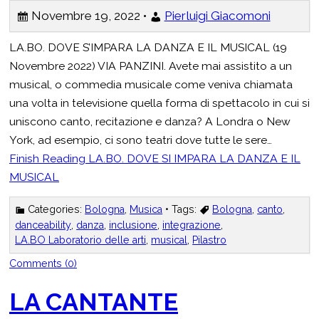
Novembre 19, 2022 •
Pierluigi Giacomoni
LA.BO. DOVE S’IMPARA LA DANZA E IL MUSICAL (19
Novembre 2022) VIA PANZINI. Avete mai assistito a un
musical, o commedia musicale come veniva chiamata
una volta in televisione quella forma di spettacolo in cui si
uniscono canto, recitazione e danza? A Londra o New
York, ad esempio, ci sono teatri dove tutte le sere…
Finish Reading
LA.BO. DOVE SI IMPARA LA DANZA E IL
MUSICAL
Categories:
Bologna
,
Musica
• Tags:
Bologna
,
canto
,
danceability
,
danza
,
inclusione
,
integrazione
,
LA.BO Laboratorio delle arti
,
musical
,
Pilastro
Comments (0)
LA CANTANTE