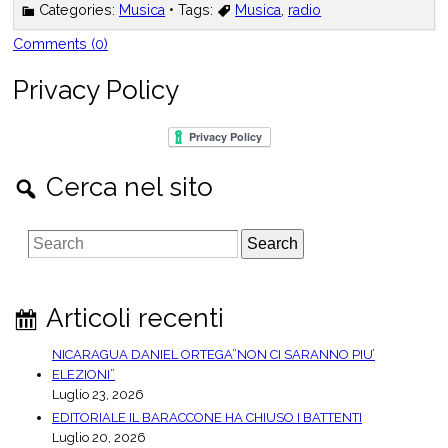
Categories:
Musica
• Tags:
Musica
,
radio
Comments (0)
Privacy Policy
Cerca nel sito
S
e
a
r
Articoli recenti
c
h
NICARAGUA DANIEL ORTEGA”NON CI SARANNO PIU’
ELEZIONI”
Luglio 23, 2026
EDITORIALE IL BARACCONE HA CHIUSO I BATTENTI
Luglio 20, 2026