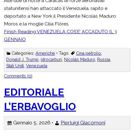
Alle due di notte a Caracas le forze aeronavali
statunitensi han attaccato il Venezuela, rapito e
deportato a New York il Presidente Nicolás Maduro
Moros e la moglie Cilia Flóres.
Finish Reading
VENEZUELA COS’E’ ACCADUTO IL 3
GENNAIO
Categories:
Americhe
• Tags:
Cina petrolio
,
Donald J. Trump
,
idrocarburi
,
Nicolás Maduro
,
Russia
,
Stati Uniti
,
Venezuela
Comments (0)
EDITORIALE
L’ERBAVOGLIO
Gennaio 5, 2026 •
Pierluigi Giacomoni