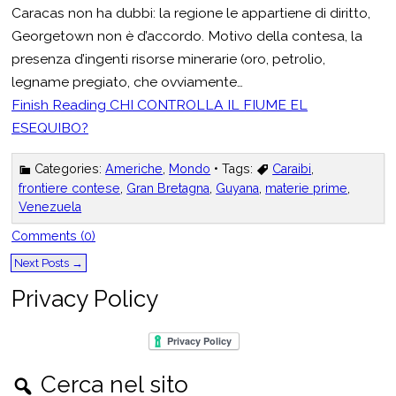
Caracas non ha dubbi: la regione le appartiene di diritto,
Georgetown non è d’accordo. Motivo della contesa, la
presenza d’ingenti risorse minerarie (oro, petrolio,
legname pregiato, che ovviamente…
Finish Reading
CHI CONTROLLA IL FIUME EL
ESEQUIBO?
Categories:
Americhe
,
Mondo
• Tags:
Caraibi
,
frontiere contese
,
Gran Bretagna
,
Guyana
,
materie prime
,
Venezuela
Comments (0)
Next Posts
→
Privacy Policy
Cerca nel sito