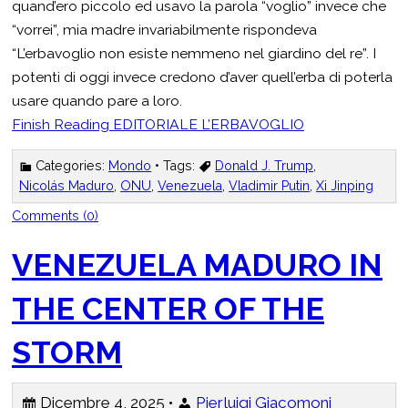
quand’ero piccolo ed usavo la parola “voglio” invece che
“vorrei”, mia madre invariabilmente rispondeva
“L’erbavoglio non esiste nemmeno nel giardino del re”. I
potenti di oggi invece credono d’aver quell’erba di poterla
usare quando pare a loro.
Finish Reading
EDITORIALE L’ERBAVOGLIO
Categories:
Mondo
• Tags:
Donald J. Trump
,
Nicolás Maduro
,
ONU
,
Venezuela
,
Vladimir Putin
,
Xi Jinping
Comments (0)
VENEZUELA MADURO IN
THE CENTER OF THE
STORM
Dicembre 4, 2025 •
Pierluigi Giacomoni