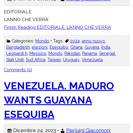
EDITORIALE.
L’ANNO CHE VERRA’
Finish Reading
EDITORIALE. L’ANNO CHE VERRA’
Categories:
Mondo
• Tags:
2024
,
anno nuovo
,
Bangladesh
,
elezioni
,
Esequibo
,
Ghana
,
Guyana
,
India
,
Leopardi h
,
Messico
,
Mondo
,
Pakistan
,
Panama
,
Senegal
,
Stati Uniti
,
Sud Africa
,
Taiwan
,
Uruguay
,
Venezuela
Comments (0)
VENEZUELA. MADURO
WANTS GUAYANA
ESEQUIBA
Dicembre 24, 2023 •
Pierluigi Giacomoni