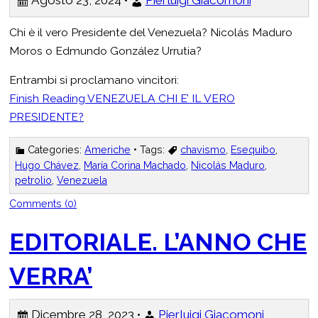
Agosto 23, 2024 •
Pierluigi Giacomoni
Chi è il vero Presidente del Venezuela? Nicolás Maduro
Moros o Edmundo González Urrutia?
Entrambi si proclamano vincitori:
Finish Reading
VENEZUELA CHI E’ IL VERO
PRESIDENTE?
Categories:
Americhe
• Tags:
chavismo
,
Esequibo
,
Hugo Chávez
,
María Corina Machado
,
Nicolás Maduro
,
petrolio
,
Venezuela
Comments (0)
EDITORIALE. L’ANNO CHE
VERRA’
Dicembre 28, 2023 •
Pierluigi Giacomoni