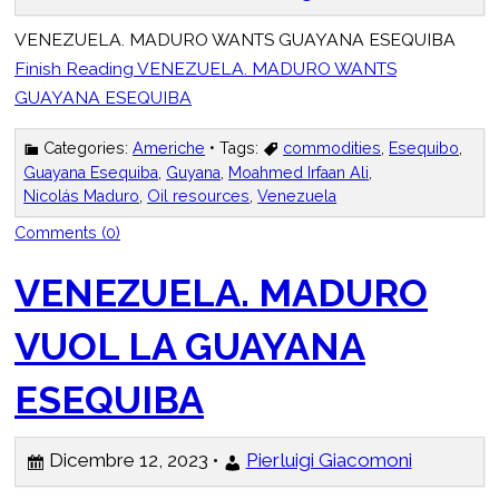
VENEZUELA. MADURO WANTS GUAYANA ESEQUIBA
Finish Reading
VENEZUELA. MADURO WANTS
GUAYANA ESEQUIBA
Categories:
Americhe
• Tags:
commodities
,
Esequibo
,
Guayana Esequiba
,
Guyana
,
Moahmed Irfaan Ali
,
Nicolás Maduro
,
Oil resources
,
Venezuela
Comments (0)
VENEZUELA. MADURO
VUOL LA GUAYANA
ESEQUIBA
Dicembre 12, 2023 •
Pierluigi Giacomoni