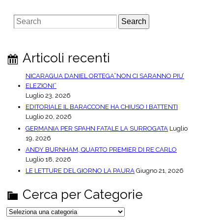
S
e
a
r
Articoli recenti
c
h
NICARAGUA DANIEL ORTEGA”NON CI SARANNO PIU’
ELEZIONI”
Luglio 23, 2026
EDITORIALE IL BARACCONE HA CHIUSO I BATTENTI
Luglio 20, 2026
GERMANIA PER SPAHN FATALE LA SURROGATA
Luglio
19, 2026
ANDY BURNHAM, QUARTO PREMIER DI RE CARLO
Luglio 18, 2026
LE LETTURE DEL GIORNO LA PAURA
Giugno 21, 2026
Cerca per Categorie
C
e