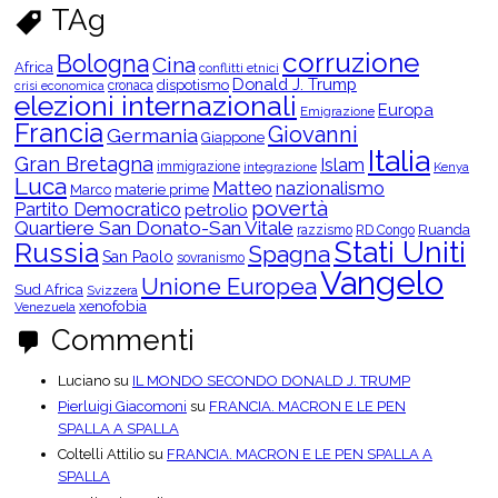
r
TAg
c
a
p
corruzione
Bologna
Cina
e
Africa
conflitti etnici
r
Donald J. Trump
dispotismo
cronaca
crisi economica
C
elezioni internazionali
Europa
a
Emigrazione
t
Francia
Giovanni
Germania
Giappone
e
Italia
g
Gran Bretagna
Islam
o
immigrazione
integrazione
Kenya
Luca
r
Matteo
nazionalismo
Marco
materie prime
i
povertà
Partito Democratico
petrolio
e
Quartiere San Donato-San Vitale
Ruanda
razzismo
RD Congo
Stati Uniti
Russia
Spagna
San Paolo
sovranismo
Vangelo
Unione Europea
Sud Africa
Svizzera
xenofobia
Venezuela
Commenti
Luciano
su
IL MONDO SECONDO DONALD J. TRUMP
Pierluigi Giacomoni
su
FRANCIA. MACRON E LE PEN
SPALLA A SPALLA
Coltelli Attilio
su
FRANCIA. MACRON E LE PEN SPALLA A
SPALLA