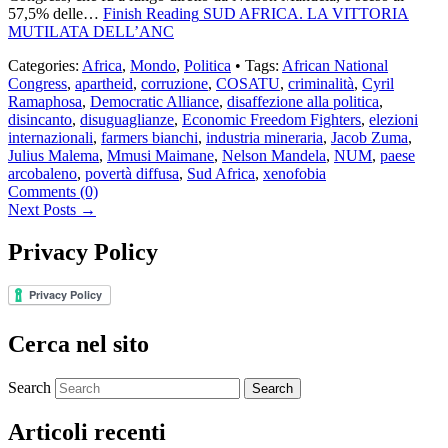
57,5% delle…
Finish Reading
SUD AFRICA. LA VITTORIA
MUTILATA DELL’ANC
Categories:
Africa
,
Mondo
,
Politica
• Tags:
African National
Congress
,
apartheid
,
corruzione
,
COSATU
,
criminalità
,
Cyril
Ramaphosa
,
Democratic Alliance
,
disaffezione alla politica
,
disincanto
,
disuguaglianze
,
Economic Freedom Fighters
,
elezioni
internazionali
,
farmers bianchi
,
industria mineraria
,
Jacob Zuma
,
Julius Malema
,
Mmusi Maimane
,
Nelson Mandela
,
NUM
,
paese
arcobaleno
,
povertà diffusa
,
Sud Africa
,
xenofobia
Comments (0)
Next Posts
→
Privacy Policy
Cerca nel sito
Search
Articoli recenti