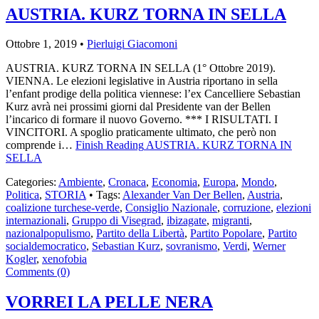
AUSTRIA. KURZ TORNA IN SELLA
Ottobre 1, 2019 •
Pierluigi Giacomoni
AUSTRIA. KURZ TORNA IN SELLA (1° Ottobre 2019).
VIENNA. Le elezioni legislative in Austria riportano in sella
l’enfant prodige della politica viennese: l’ex Cancelliere Sebastian
Kurz avrà nei prossimi giorni dal Presidente van der Bellen
l’incarico di formare il nuovo Governo. *** I RISULTATI. I
VINCITORI. A spoglio praticamente ultimato, che però non
comprende i…
Finish Reading
AUSTRIA. KURZ TORNA IN
SELLA
Categories:
Ambiente
,
Cronaca
,
Economia
,
Europa
,
Mondo
,
Politica
,
STORIA
• Tags:
Alexander Van Der Bellen
,
Austria
,
coalizione turchese-verde
,
Consiglio Nazionale
,
corruzione
,
elezioni
internazionali
,
Gruppo di Visegrad
,
ibizagate
,
migranti
,
nazionalpopulismo
,
Partito della Libertà
,
Partito Popolare
,
Partito
socialdemocratico
,
Sebastian Kurz
,
sovranismo
,
Verdi
,
Werner
Kogler
,
xenofobia
Comments (0)
VORREI LA PELLE NERA