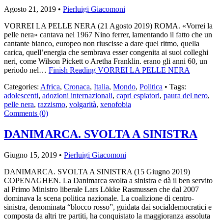
Agosto 21, 2019 •
Pierluigi Giacomoni
VORREI LA PELLE NERA (21 Agosto 2019) ROMA. «Vorrei la
pelle nera» cantava nel 1967 Nino ferrer, lamentando il fatto che un
cantante bianco, europeo non riuscisse a dare quel ritmo, quella
carica, quell’energia che sembrava esser congenita ai suoi colleghi
neri, come Wilson Pickett o Aretha Franklin. erano gli anni 60, un
periodo nel…
Finish Reading
VORREI LA PELLE NERA
Categories:
Africa
,
Cronaca
,
Italia
,
Mondo
,
Politica
• Tags:
adolescenti
,
adozioni internazionali
,
capri espiatori
,
paura del nero
,
pelle nera
,
razzismo
,
volgarità
,
xenofobia
Comments (0)
DANIMARCA. SVOLTA A SINISTRA
Giugno 15, 2019 •
Pierluigi Giacomoni
DANIMARCA. SVOLTA A SINISTRA (15 Giugno 2019)
COPENAGHEN. La Danimarca svolta a sinistra e dà il ben servito
al Primo Ministro liberale Lars Lökke Rasmussen che dal 2007
dominava la scena politica nazionale. La coalizione di centro-
sinistra, denominata “blocco rosso”, guidata dai socialdemocratici e
composta da altri tre partiti, ha conquistato la maggioranza assoluta