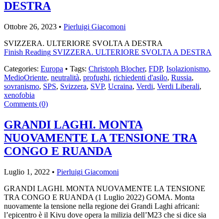
DESTRA
Ottobre 26, 2023 •
Pierluigi Giacomoni
SVIZZERA. ULTERIORE SVOLTA A DESTRA
Finish Reading
SVIZZERA. ULTERIORE SVOLTA A DESTRA
Categories:
Europa
• Tags:
Christoph Blocher
,
FDP
,
Isolazionismo
,
MedioOriente
,
neutralità
,
profughi
,
richiedenti d'asilo
,
Russia
,
sovranismo
,
SPS
,
Svizzera
,
SVP
,
Ucraina
,
Verdi
,
Verdi Liberali
,
xenofobia
Comments (0)
GRANDI LAGHI. MONTA
NUOVAMENTE LA TENSIONE TRA
CONGO E RUANDA
Luglio 1, 2022 •
Pierluigi Giacomoni
GRANDI LAGHI. MONTA NUOVAMENTE LA TENSIONE
TRA CONGO E RUANDA (1 Luglio 2022) GOMA. Monta
nuovamente la tensione nella regione dei Grandi Laghi africani:
l’epicentro è il Kivu dove opera la milizia dell’M23 che si dice sia