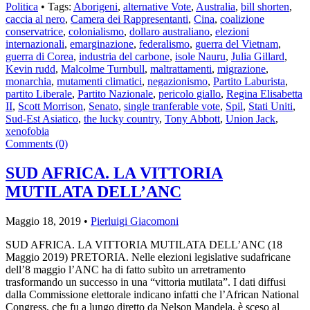
Politica
• Tags:
Aborigeni
,
alternative Vote
,
Australia
,
bill shorten
,
caccia al nero
,
Camera dei Rappresentanti
,
Cina
,
coalizione
conservatrice
,
colonialismo
,
dollaro australiano
,
elezioni
internazionali
,
emarginazione
,
federalismo
,
guerra del Vietnam
,
guerra di Corea
,
industria del carbone
,
isole Nauru
,
Julia Gillard
,
Kevin rudd
,
Malcolme Turnbull
,
maltrattamenti
,
migrazione
,
monarchia
,
mutamenti climatici
,
negazionismo
,
Partito Laburista
,
partito Liberale
,
Partito Nazionale
,
pericolo giallo
,
Regina Elisabetta
II
,
Scott Morrison
,
Senato
,
single tranferable vote
,
Spil
,
Stati Uniti
,
Sud-Est Asiatico
,
the lucky country
,
Tony Abbott
,
Union Jack
,
xenofobia
Comments (0)
SUD AFRICA. LA VITTORIA
MUTILATA DELL’ANC
Maggio 18, 2019 •
Pierluigi Giacomoni
SUD AFRICA. LA VITTORIA MUTILATA DELL’ANC (18
Maggio 2019) PRETORIA. Nelle elezioni legislative sudafricane
dell’8 maggio l’ANC ha di fatto subìto un arretramento
trasformando un successo in una “vittoria mutilata”. I dati diffusi
dalla Commissione elettorale indicano infatti che l’African National
Congress, che fu a lungo diretto da Nelson Mandela, è sceso al