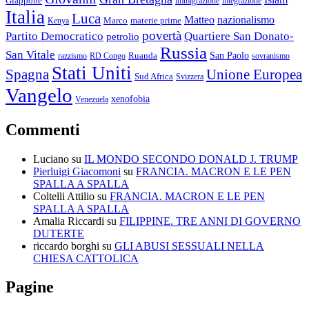
Giappone
immigrazione
integrazione
Italia
Luca
Matteo
nazionalismo
Marco
materie prime
Kenya
povertà
Partito Democratico
Quartiere San Donato-
petrolio
Russia
San Vitale
San Paolo
razzismo
RD Congo
Ruanda
sovranismo
Stati Uniti
Spagna
Unione Europea
Sud Africa
Svizzera
Vangelo
xenofobia
Venezuela
Commenti
Luciano
su
IL MONDO SECONDO DONALD J. TRUMP
Pierluigi Giacomoni
su
FRANCIA. MACRON E LE PEN
SPALLA A SPALLA
Coltelli Attilio
su
FRANCIA. MACRON E LE PEN
SPALLA A SPALLA
Amalia Riccardi
su
FILIPPINE. TRE ANNI DI GOVERNO
DUTERTE
riccardo borghi
su
GLI ABUSI SESSUALI NELLA
CHIESA CATTOLICA
Pagine