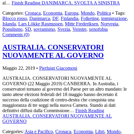
al…
Finish Reading
DANIMARCA. SVOLTA A SINISTRA
Categories:
Cronaca
,
Economia
,
Europa
,
Mondo
,
Politica
• Tags:
Blocco rosso
,
Danimarca
,
DF
,
Finlandia
,
Folketing
,
immigrazione
,
Islanda
,
Lars Lökke Rasmussen
,
Mitte Frederiksen
,
Norvegia
,
Populismo
,
SD
,
sovranismo
,
Svezia
,
Venstre
,
xenofobia
Comments (0)
AUSTRALIA. CONSERVATORI
NUOVAMENTE AL GOVERNO
Maggio 22, 2019 •
Pierluigi Giacomoni
AUSTRALIA. CONSERVATORI NUOVAMENTE AL
GOVERNO (22 Maggio 2019) CANBERRA. In Australia, i
conservatori tornano al governo del Paese per un altro mandato: le
tanto attese elezioni federali del 18 maggio hanno decretato il
successo della coalizione di centro-destra che conquista una
maggioranza di tre seggi nella nuova Camera. Stando ai dati
definitivi diffusi dalla Commissione…
Finish Reading
AUSTRALIA. CONSERVATORI NUOVAMENTE AL
GOVERNO
Categories:
Asia e Pacifico
,
Cronaca
,
Economia
,
Libri
,
Mondo
,