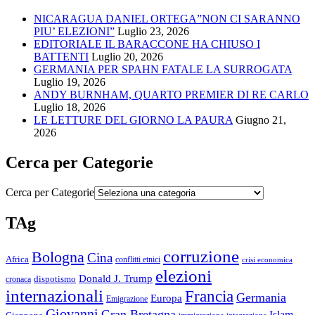
NICARAGUA DANIEL ORTEGA”NON CI SARANNO
PIU’ ELEZIONI”
Luglio 23, 2026
EDITORIALE IL BARACCONE HA CHIUSO I
BATTENTI
Luglio 20, 2026
GERMANIA PER SPAHN FATALE LA SURROGATA
Luglio 19, 2026
ANDY BURNHAM, QUARTO PREMIER DI RE CARLO
Luglio 18, 2026
LE LETTURE DEL GIORNO LA PAURA
Giugno 21,
2026
Cerca per Categorie
Cerca per Categorie
TAg
corruzione
Bologna
Cina
Africa
conflitti etnici
crisi economica
elezioni
Donald J. Trump
cronaca
dispotismo
internazionali
Francia
Germania
Europa
Emigrazione
Giovanni
Gran Bretagna
Islam