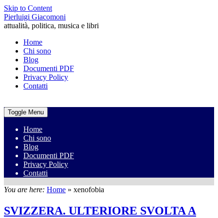
Skip to Content
Pierluigi Giacomoni
attualità, politica, musica e libri
Home
Chi sono
Blog
Documenti PDF
Privacy Policy
Contatti
Toggle Menu
Home
Chi sono
Blog
Documenti PDF
Privacy Policy
Contatti
You are here:
Home
»
xenofobia
SVIZZERA. ULTERIORE SVOLTA A