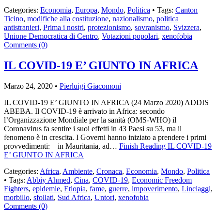
Categories:
Economia
,
Europa
,
Mondo
,
Politica
• Tags:
Canton
Ticino
,
modifiche alla costituzione
,
nazionalismo
,
politica
antistranieri
,
Prima i nostri
,
protezionismo
,
sovranismo
,
Svizzera
,
Unione Democratica di Centro
,
Votazioni popolari
,
xenofobia
Comments (0)
IL COVID-19 E’ GIUNTO IN AFRICA
Marzo 24, 2020 •
Pierluigi Giacomoni
IL COVID-19 E’ GIUNTO IN AFRICA (24 Marzo 2020) ADDIS
ABEBA. Il COVID-19 è arrivato in Africa: secondo
l’Organizzazione Mondiale per la sanità (OMS-WHO) il
Coronavirus fa sentire i suoi effetti in 43 Paesi su 53, ma il
fenomeno è in crescita. I Governi hanno iniziato a prendere i primi
provvedimenti: – in Mauritania, ad…
Finish Reading
IL COVID-19
E’ GIUNTO IN AFRICA
Categories:
Africa
,
Ambiente
,
Cronaca
,
Economia
,
Mondo
,
Politica
• Tags:
Abbiy Ahmed
,
Cina
,
COVID-19
,
Economic Freedom
Fighters
,
epidemie
,
Etiopia
,
fame
,
guerre
,
impoverimento
,
Linciaggi
,
morbillo
,
sfollati
,
Sud Africa
,
Untori
,
xenofobia
Comments (0)