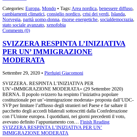
Categories:
Europa
,
Mondo
• Tags:
Area nordica
,
benessere diffuso
,
cambiamenti climatici
,
consiglio nordico
,
crisi dei verdi
,
Islanda
,
Norvegia
,
parità uomo-donna
,
risorse energetiche
,
socialdemocrazia
,
stato sociale avanzato
,
xenofobia
Comments (0)
SVIZZERA RESPINTA L’INIZIATIVA
PER UN’ IMMIGRAZIONE
MODERATA
Settembre 29, 2020 •
Pierluigi Giacomoni
SVIZZERA. RESPINTA L’INIZIATIVA PER
UN’«IMMIGRAZIONE MODERATA» (29 Settembre 2020)
BERNA. Il popolo svizzero ha respinto l’iniziativa popolare
costituzionale per un’«immigrazione moderata» proposta dall’UDC-
SVP per limitare l’afflusso degli stranieri nel Paese e far saltare il
pacchetto degli accordi bilaterali sottoscritti dalla Confederazione
con l’Unione europea. I quotidiani, nei giorni precedenti il voto,
avevano definito l’appuntamento con…
Finish Reading
SVIZZERA RESPINTA L’INIZIATIVA PER UN’
IMMIGRAZIONE MODERATA