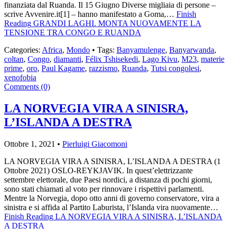
finanziata dal Ruanda. Il 15 Giugno Diverse migliaia di persone –
scrive Avvenire.it[1] – hanno manifestato a Goma,…
Finish
Reading
GRANDI LAGHI. MONTA NUOVAMENTE LA
TENSIONE TRA CONGO E RUANDA
Categories:
Africa
,
Mondo
• Tags:
Banyamulenge
,
Banyarwanda
,
coltan
,
Congo
,
diamanti
,
Félix Tshisekedi
,
Lago Kivu
,
M23
,
materie
prime
,
oro
,
Paul Kagame
,
razzismo
,
Ruanda
,
Tutsi congolesi
,
xenofobia
Comments (0)
LA NORVEGIA VIRA A SINISRA,
L’ISLANDA A DESTRA
Ottobre 1, 2021 •
Pierluigi Giacomoni
LA NORVEGIA VIRA A SINISRA, L’ISLANDA A DESTRA (1
Ottobre 2021) OSLO-REYKJAVIK. In quest’elettrizzante
settembre elettorale, due Paesi nordici, a distanza di pochi giorni,
sono stati chiamati al voto per rinnovare i rispettivi parlamenti.
Mentre la Norvegia, dopo otto anni di governo conservatore, vira a
sinistra e si affida al Partito Laburista, l’Islanda vira nuovamente…
Finish Reading
LA NORVEGIA VIRA A SINISRA, L’ISLANDA
A DESTRA