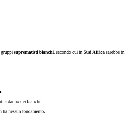
a gruppi
suprematisti bianchi
, secondo cui in
Sud Africa
sarebbe in
a
.
ti a danno dei bianchi.
non ha nessun fondamento.