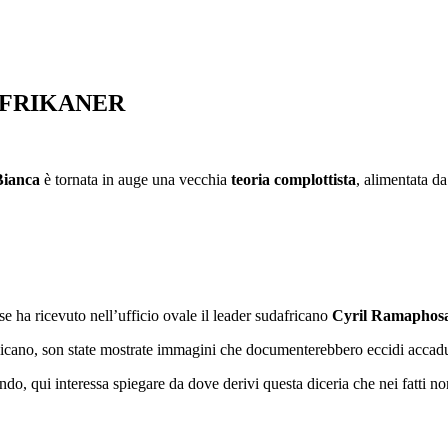
AFRIKANER
Bianca
è tornata in auge una vecchia
teoria complottista
, alimentata d
 ha ricevuto nell’ufficio ovale il leader sudafricano
Cyril Ramaphos
bblicano, son state mostrate immagini che documenterebbero eccidi accadu
ondo, qui interessa spiegare da dove derivi questa diceria che nei fatti 