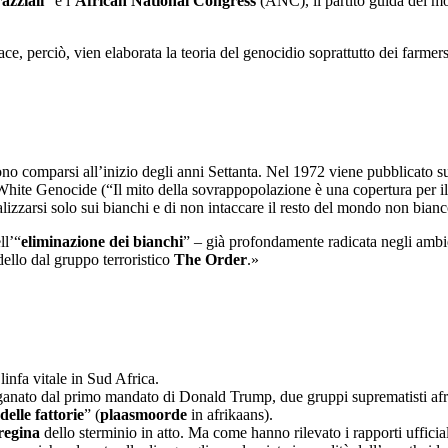
azziali
” e l’
African National Congress
(ANC), il partito guida del m
e, perciò, vien elaborata la teoria del genocidio soprattutto dei farmers
sono comparsi all’inizio degli anni Settanta. Nel 1972 viene pubblicato 
hite Genocide (“Il mito della sovrappopolazione è una copertura per il
alizzarsi solo sui bianchi e di non intaccare il resto del mondo non bian
ll’“
eliminazione dei bianchi
” – già profondamente radicata negli ambien
ello dal gruppo terroristico
The Order
.»
linfa vitale in Sud Africa.
doganato dal primo mandato di Donald Trump, due gruppi suprematisti af
delle fattorie
” (
plaasmoorde
in afrikaans).
regina
dello sterminio in atto. Ma come hanno rilevato i rapporti uffici