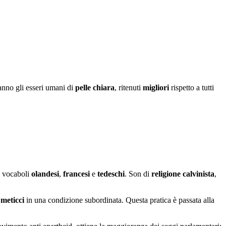
ranno gli esseri umani di
pelle chiara
, ritenuti
migliori
rispetto a tutti
e vocaboli
olandesi
,
francesi
e
tedeschi
. Son di
religione calvinista
,
i
meticci
in una condizione subordinata. Questa pratica è passata alla