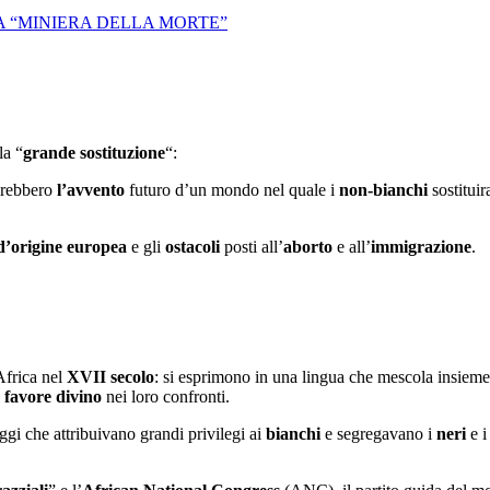
LA “MINIERA DELLA MORTE”
la “
grande sostituzione
“:
rirebbero
l’avvento
futuro d’un mondo nel quale i
non-bianchi
sostitui
 d’origine europea
e gli
ostacoli
posti all’
aborto
e all’
immigrazione
.
Africa nel
XVII secolo
: si esprimono in una lingua che mescola insiem
l
favore divino
nei loro confronti.
i che attribuivano grandi privilegi ai
bianchi
e segregavano i
neri
e 