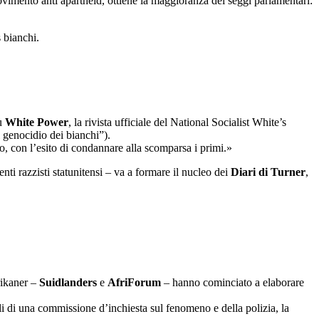
ovimento anti apartheid, ottiene la maggioranza dei seggi parlamentari:
 bianchi.
su
White Power
, la rivista ufficiale del National Socialist White’s
 genocidio dei bianchi”).
co, con l’esito di condannare alla scomparsa i primi.»
ti razzisti statunitensi – va a formare il nucleo dei
Diari di Turner
,
rikaner –
Suidlanders
e
AfriForum
– hanno cominciato a elaborare
ali di una commissione d’inchiesta sul fenomeno e della polizia, la