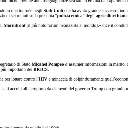
conomiche, dovute alle diseguaglianze lasciate in eredità dall’apartheid.
ondotto una tournée negli
Stati Uniti
che ha avuto grande successo, induce
zio di sei minuti sulla presunta “
pulizia etnica
” degli
agricoltori bianc
 su
Stormfront
[il più noto forum neonazista al mondo],» dice il condut
egretario di Stato
Micahel Pompeo
d’assumer informazioni in merito, o
 più importanti dei
BRICS
.
ia per lottare contro l’
HIV
e minaccia di colpir duramente quell’econom
on stati accolti all’aeroporto da elementi del governo Trump con grandi o
molto diverso da quello del 1994: