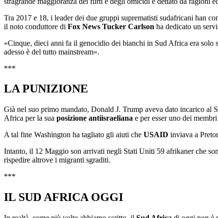
stragrande maggioranza dei furti e degli omicidi è dettato da ragioni e
Tra 2017 e 18, i leader dei due gruppi suprematisti sudafricani han c
il noto conduttore di
Fox News
Tucker Carlson
ha dedicato un servi
«Cinque, dieci anni fa il genocidio dei bianchi in Sud Africa era solo
adesso è del tutto mainstream».
***
LA PUNIZIONE
Già nel suo primo mandato, Donald J. Trump aveva dato incarico al S
Africa per la sua
posizione antiisraeliana
e per esser uno dei membri
A tal fine Washington ha tagliato gli aiuti che
USAID
inviava a Pretor
Intanto, il 12 Maggio son arrivati negli Stati Uniti 59 afrikaner che s
rispedire altrove i migranti sgraditi.
***
IL SUD AFRICA OGGI
In realtà, come più volte abbiamo scritto, il
Sud Africa
di oggi non è 