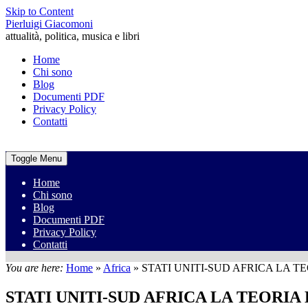
Skip to Content
Pierluigi Giacomoni
attualità, politica, musica e libri
Home
Chi sono
Blog
Documenti PDF
Privacy Policy
Contatti
Toggle Menu
Home
Chi sono
Blog
Documenti PDF
Privacy Policy
Contatti
You are here:
Home
»
Africa
»
STATI UNITI-SUD AFRICA LA 
STATI UNITI-SUD AFRICA LA TEORI