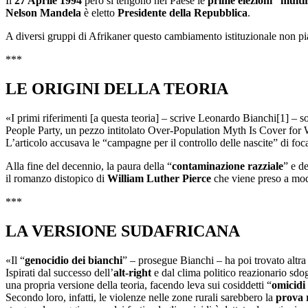
Il
27 Aprile 1994
però si tengono nel Paese le
prime elezioni “multir
Nelson Mandela
è eletto
Presidente della Repubblica
.
A diversi gruppi di Afrikaner questo cambiamento istituzionale non piac
***
LE ORIGINI DELLA TEORIA
«I primi riferimenti [a questa teoria] – scrive Leonardo Bianchi[1] – 
People Party, un pezzo intitolato Over-Population Myth Is Cover for W
L’articolo accusava le “campagne per il controllo delle nascite” di foc
Alla fine del decennio, la paura della “
contaminazione razziale
” e de
il romanzo distopico di
William Luther Pierce
che viene preso a mod
***
LA VERSIONE SUDAFRICANA
«Il “
genocidio dei bianchi
” – prosegue Bianchi – ha poi trovato altra 
Ispirati dal successo dell’
alt-right
e dal clima politico reazionario s
una propria versione della teoria, facendo leva sui cosiddetti “
omicidi 
Secondo loro, infatti, le violenze nelle zone rurali sarebbero la
prova 