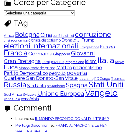
Cerca per Categorie
C
e
r
TAg
c
a
p
corruzione
Bologna
Cina
e
Africa
conflitti etnici
r
Donald J. Trump
dispotismo
cronaca
crisi economica
C
elezioni internazionali
Europa
a
Emigrazione
t
Francia
Giovanni
Germania
Giappone
e
Italia
g
Gran Bretagna
Islam
o
immigrazione
integrazione
Kenya
Luca
r
Matteo
nazionalismo
Marco
materie prime
i
povertà
Partito Democratico
petrolio
e
Quartiere San Donato-San Vitale
Ruanda
razzismo
RD Congo
Stati Uniti
Russia
Spagna
San Paolo
sovranismo
Vangelo
Unione Europea
Sud Africa
Svizzera
xenofobia
Venezuela
Commenti
Luciano
su
IL MONDO SECONDO DONALD J. TRUMP
Pierluigi Giacomoni
su
FRANCIA. MACRON E LE PEN
SPALLA A SPALLA