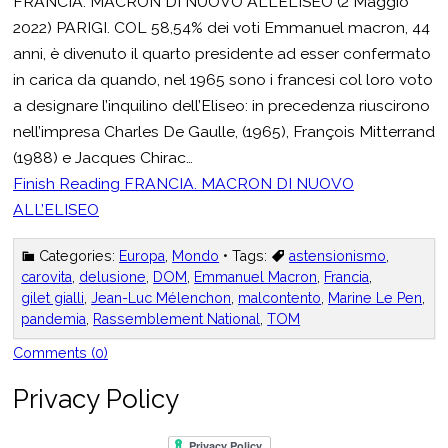
FRANCIA. MACRON DI NUOVO ALL’ELISEO (2 Maggio
2022) PARIGI. COL 58,54% dei voti Emmanuel macron, 44
anni, è divenuto il quarto presidente ad esser confermato
in carica da quando, nel 1965 sono i francesi col loro voto
a designare l’inquilino dell’Eliseo: in precedenza riuscirono
nell’impresa Charles De Gaulle, (1965), François Mitterrand
(1988) e Jacques Chirac…
Finish Reading
FRANCIA. MACRON DI NUOVO
ALL’ELISEO
Categories:
Europa
,
Mondo
• Tags:
astensionismo
,
carovita
,
delusione
,
DOM
,
Emmanuel Macron
,
Francia
,
gilet gialli
,
Jean-Luc Mélenchon
,
malcontento
,
Marine Le Pen
,
pandemia
,
Rassemblement National
,
TOM
Comments (0)
Privacy Policy