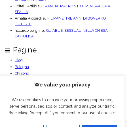
Coltelli Attilio
su
FRANCIA. MACRON E LE PEN SPALLA A
SPALLA
Amalia Riccardi
su
FILIPPINE. TRE ANNI DI GOVERNO
DUTERTE
riccardo borghi
su
GLI ABUSI SESSUALI NELLA CHIESA
CATTOLICA
Pagine
Blog
Bologna
Chi sono
Contatti
We value your privacy
Documenti PDF
Privacy Policy
Benvenuto
We use cookies to enhance your browsing experience,
serve personalized ads or content, and analyze our traffic.
By clicking "Accept All", you consent to our use of cookies.
Blog
Bologna
Chi sono
Contatti
Documenti PDF
Privacy Policy
Benvenuto