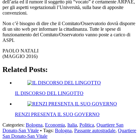
dell’aria ed il rumore il soggetto più “vocato” è certamente ARPAE,
per gli aspetti vegetazionali l’Università, sulla base di apposite
convenzioni.
Non c’è bisogno di dire che il Comitato/Osservatorio dovrà disporre
di un sito web per informare la cittadinanza. Tutte le spese di
funzionamento del Comitato/Osservatorio vanno poste a carico di
ASPI.
PAOLO NATALI
(MAGGIO 2016)
Related Posts:
IL DISCORSO DEL LINGOTTO
RENZI PRESENTA IL SUO GOVERNO
Categories:
Bologna
,
Economia
,
Italia
,
Politica
,
Quartiere San
Donato-San Vitale
• Tags:
Bologna
,
Passante autostradale
,
Quartiere
San Donato-San Vitale