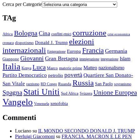
Cerca per Categorie
TAg
corruzione
Bologna
Cina
Africa
conflitti etnici
crisi economica
elezioni
Donald J. Trump
cronaca
dispotismo
internazionali
Francia
Germania
Europa
Emigrazione
Giovanni
Gran Bretagna
Islam
Giappone
immigrazione
integrazione
Italia
Luca
Matteo
nazionalismo
Marco
materie prime
Kenya
povertà
Partito Democratico
Quartiere San Donato-
petrolio
Russia
San Vitale
San Paolo
razzismo
RD Congo
Ruanda
sovranismo
Stati Uniti
Spagna
Unione Europea
Sud Africa
Svizzera
Vangelo
xenofobia
Venezuela
Commenti
Luciano
su
IL MONDO SECONDO DONALD J. TRUMP
Pierluigi Giacomoni
su
FRANCIA. MACRON E LE PEN