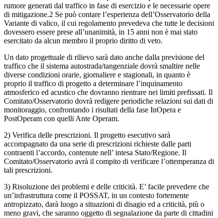
rumore generati dal traffico in fase di esercizio e le necessarie opere
di mitigazione.2 Se può contare l’esperienza dell’Osservatorio della
Variante di valico, il cui regolamento prevedeva che tutte le decisioni
dovessero essere prese all’unanimità, in 15 anni non è mai stato
esercitato da alcun membro il proprio diritto di veto.
Un dato progettuale di rilievo sarà dato anche dalla previsione del
traffico che il sistema autostrada/tangenziale dovrà smaltire nelle
diverse condizioni orarie, giornaliere e stagionali, in quanto è
proprio il traffico di progetto a determinare l’inquinamento
atmosferico ed acustico che dovranno rientrare nei limiti prefissati. Il
Comitato/Osservatorio dovrà redigere periodiche relazioni sui dati di
monitoraggio, confrontando i risultati della fase InOpera e
PostOperam con quelli Ante Operam.
2) Verifica delle prescrizioni. Il progetto esecutivo sarà
accompagnato da una serie di prescrizioni richieste dalle parti
contraenti l’accordo, contenute nell’ intesa Stato/Regione. Il
Comitato/Osservatorio avrà il compito di verificare l’ottemperanza di
tali prescrizioni.
3) Risoluzione dei problemi e delle criticità. E’ facile prevedere che
un’infrastruttura come il POSSAT, in un contesto fortemente
antropizzato, darà luogo a situazioni di disagio ed a criticità, più o
meno gravi, che saranno oggetto di segnalazione da parte di cittadini