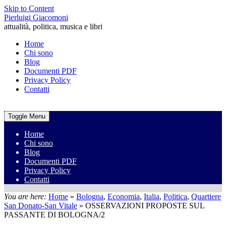
Skip to Content
Pierluigi Giacomoni
attualità, politica, musica e libri
Home
Chi sono
Blog
Documenti PDF
Privacy Policy
Contatti
Toggle Menu
Home
Chi sono
Blog
Documenti PDF
Privacy Policy
Contatti
You are here:
Home
»
Bologna
,
Economia
,
Italia
,
Politica
,
Quartiere
San Donato-San Vitale
»
OSSERVAZIONI PROPOSTE SUL
PASSANTE DI BOLOGNA/2