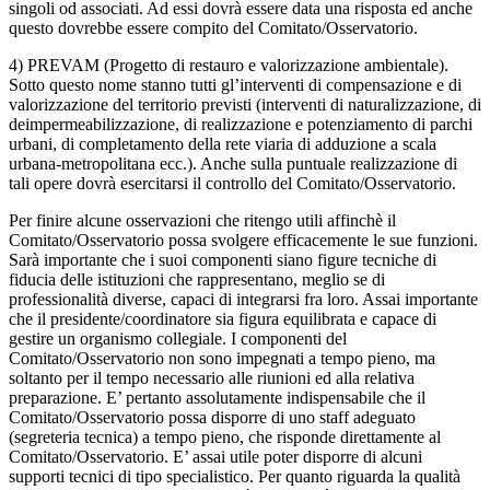
singoli od associati. Ad essi dovrà essere data una risposta ed anche
questo dovrebbe essere compito del Comitato/Osservatorio.
4) PREVAM (Progetto di restauro e valorizzazione ambientale).
Sotto questo nome stanno tutti gl’interventi di compensazione e di
valorizzazione del territorio previsti (interventi di naturalizzazione, di
deimpermeabilizzazione, di realizzazione e potenziamento di parchi
urbani, di completamento della rete viaria di adduzione a scala
urbana-metropolitana ecc.). Anche sulla puntuale realizzazione di
tali opere dovrà esercitarsi il controllo del Comitato/Osservatorio.
Per finire alcune osservazioni che ritengo utili affinchè il
Comitato/Osservatorio possa svolgere efficacemente le sue funzioni.
Sarà importante che i suoi componenti siano figure tecniche di
fiducia delle istituzioni che rappresentano, meglio se di
professionalità diverse, capaci di integrarsi fra loro. Assai importante
che il presidente/coordinatore sia figura equilibrata e capace di
gestire un organismo collegiale. I componenti del
Comitato/Osservatorio non sono impegnati a tempo pieno, ma
soltanto per il tempo necessario alle riunioni ed alla relativa
preparazione. E’ pertanto assolutamente indispensabile che il
Comitato/Osservatorio possa disporre di uno staff adeguato
(segreteria tecnica) a tempo pieno, che risponde direttamente al
Comitato/Osservatorio. E’ assai utile poter disporre di alcuni
supporti tecnici di tipo specialistico. Per quanto riguarda la qualità