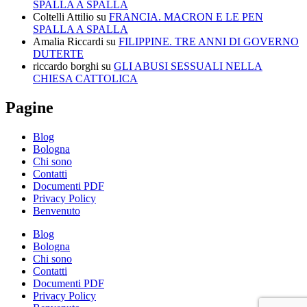
SPALLA A SPALLA
Coltelli Attilio
su
FRANCIA. MACRON E LE PEN
SPALLA A SPALLA
Amalia Riccardi
su
FILIPPINE. TRE ANNI DI GOVERNO
DUTERTE
riccardo borghi
su
GLI ABUSI SESSUALI NELLA
CHIESA CATTOLICA
Pagine
Blog
Bologna
Chi sono
Contatti
Documenti PDF
Privacy Policy
Benvenuto
Blog
Bologna
Chi sono
Contatti
Documenti PDF
Privacy Policy