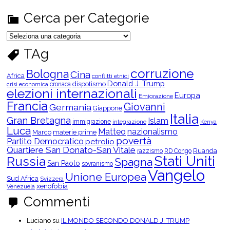
Cerca per Categorie
C
e
r
TAg
c
a
p
corruzione
Bologna
Cina
e
Africa
conflitti etnici
r
Donald J. Trump
dispotismo
cronaca
crisi economica
C
elezioni internazionali
Europa
a
Emigrazione
t
Francia
Giovanni
Germania
Giappone
e
Italia
g
Gran Bretagna
Islam
o
immigrazione
integrazione
Kenya
Luca
r
Matteo
nazionalismo
Marco
materie prime
i
povertà
Partito Democratico
petrolio
e
Quartiere San Donato-San Vitale
Ruanda
razzismo
RD Congo
Stati Uniti
Russia
Spagna
San Paolo
sovranismo
Vangelo
Unione Europea
Sud Africa
Svizzera
xenofobia
Venezuela
Commenti
Luciano
su
IL MONDO SECONDO DONALD J. TRUMP