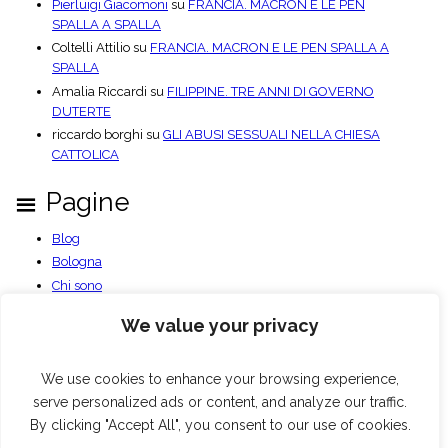
Pierluigi Giacomoni
su
FRANCIA. MACRON E LE PEN
SPALLA A SPALLA
Coltelli Attilio
su
FRANCIA. MACRON E LE PEN SPALLA A
SPALLA
Amalia Riccardi
su
FILIPPINE. TRE ANNI DI GOVERNO
DUTERTE
riccardo borghi
su
GLI ABUSI SESSUALI NELLA CHIESA
CATTOLICA
Pagine
Blog
Bologna
Chi sono
Contatti
We value your privacy
Documenti PDF
Privacy Policy
Benvenuto
We use cookies to enhance your browsing experience,
serve personalized ads or content, and analyze our traffic.
By clicking "Accept All", you consent to our use of cookies.
Blog
Bologna
Chi sono
Contatti
Documenti PDF