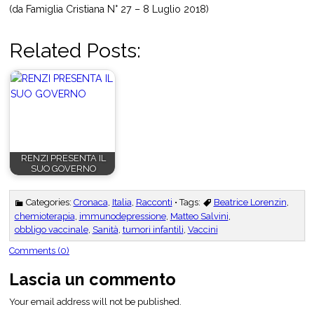
(da Famiglia Cristiana N° 27 – 8 Luglio 2018)
Related Posts:
RENZI PRESENTA IL
SUO GOVERNO
Categories:
Cronaca
,
Italia
,
Racconti
• Tags:
Beatrice Lorenzin
,
chemioterapia
,
immunodepressione
,
Matteo Salvini
,
obbligo vaccinale
,
Sanità
,
tumori infantili
,
Vaccini
Comments (0)
Lascia un commento
Your email address will not be published.