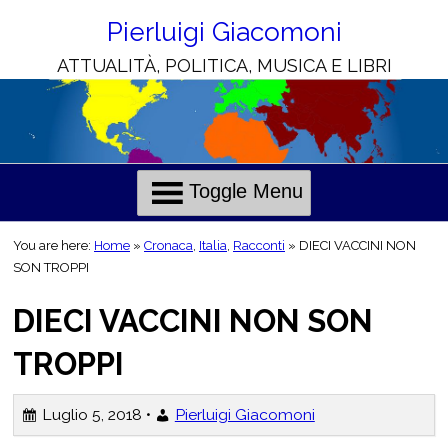
Skip
to
Pierluigi Giacomoni
Content
ATTUALITÀ, POLITICA, MUSICA E LIBRI
H
C
o
h
l
r
Toggle Menu
i
i
e
s
You are here:
Home
»
Cronaca
,
Italia
,
Racconti
»
DIECI VACCINI NON
o
SON TROPPI
n
DIECI VACCINI NON SON
o
t
i
TROPPI
i
l
Luglio 5, 2018 •
Pierluigi Giacomoni
i