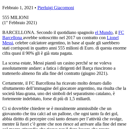
Febbraio 1, 2021 •
Pierluigi Giacomoni
555 MILIONI
(1° Febbraio 2021)
BARCELLONA. Secondo il quotidiano spagnolo
el Mundo
, il
FC
Barcellona
avrebbe sottoscritto nel 2017 un contratto con
Lionel
Messi
, celebre calciatore argentino, in base al quale gli sarebbero
stati corrisposti in quattro anni 555 milioni di Euro. di questa enorme
cifra quasi il 90% gli è già stata pagata.
La scorsa estate, Messi piantò un casino perché se ne voleva
assolutamente andare: a fatica i dirigenti del Barça riuscirono a
trattenerlo almeno fin alla fine del contratto (giugno 2021).
Certamente, il FC Barcellona ha ricavato molto denaro dallo
sfruttamento dell’immagine del giocatore argentino, ma risulta che la
società blau-grana, uno dei simboli del separatismo catalano, è
fortemente indebitato, forse di più di 1,5 miliardi.
Ci si dovrebbe chiedere se è moralmente ammissibile che un
giovanotto che tira calci ad un pallone, che ogni tanto fa dei gol,
abbia diritto di percepire così tanto denaro per l’attività che svolge,
mentre là fuori c’è gente che non riesce ad arrivare alla fine del mese