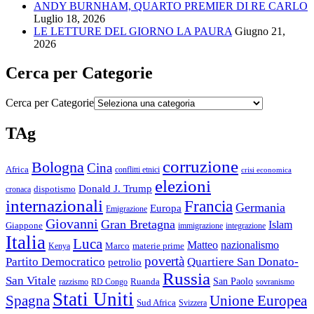
ANDY BURNHAM, QUARTO PREMIER DI RE CARLO
Luglio 18, 2026
LE LETTURE DEL GIORNO LA PAURA
Giugno 21,
2026
Cerca per Categorie
Cerca per Categorie
TAg
corruzione
Bologna
Cina
Africa
conflitti etnici
crisi economica
elezioni
Donald J. Trump
cronaca
dispotismo
internazionali
Francia
Germania
Europa
Emigrazione
Giovanni
Gran Bretagna
Islam
Giappone
immigrazione
integrazione
Italia
Luca
Matteo
nazionalismo
Marco
materie prime
Kenya
povertà
Partito Democratico
Quartiere San Donato-
petrolio
Russia
San Vitale
San Paolo
razzismo
RD Congo
Ruanda
sovranismo
Stati Uniti
Spagna
Unione Europea
Sud Africa
Svizzera