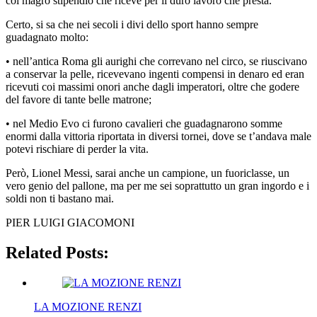
col magro stipendio che riceve per il duro lavoro che presta.
Certo, si sa che nei secoli i divi dello sport hanno sempre
guadagnato molto:
• nell’antica Roma gli aurighi che correvano nel circo, se riuscivano
a conservar la pelle, ricevevano ingenti compensi in denaro ed eran
ricevuti coi massimi onori anche dagli imperatori, oltre che godere
del favore di tante belle matrone;
• nel Medio Evo ci furono cavalieri che guadagnarono somme
enormi dalla vittoria riportata in diversi tornei, dove se t’andava male
potevi rischiare di perder la vita.
Però, Lionel Messi, sarai anche un campione, un fuoriclasse, un
vero genio del pallone, ma per me sei soprattutto un gran ingordo e i
soldi non ti bastano mai.
PIER LUIGI GIACOMONI
Related Posts:
LA MOZIONE RENZI