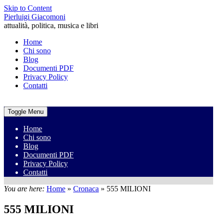
Skip to Content
Pierluigi Giacomoni
attualità, politica, musica e libri
Home
Chi sono
Blog
Documenti PDF
Privacy Policy
Contatti
Toggle Menu
Home
Chi sono
Blog
Documenti PDF
Privacy Policy
Contatti
You are here:
Home
»
Cronaca
»
555 MILIONI
555 MILIONI