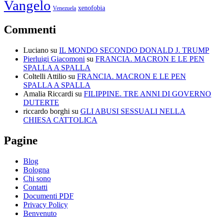
Vangelo
xenofobia
Venezuela
Commenti
Luciano
su
IL MONDO SECONDO DONALD J. TRUMP
Pierluigi Giacomoni
su
FRANCIA. MACRON E LE PEN
SPALLA A SPALLA
Coltelli Attilio
su
FRANCIA. MACRON E LE PEN
SPALLA A SPALLA
Amalia Riccardi
su
FILIPPINE. TRE ANNI DI GOVERNO
DUTERTE
riccardo borghi
su
GLI ABUSI SESSUALI NELLA
CHIESA CATTOLICA
Pagine
Blog
Bologna
Chi sono
Contatti
Documenti PDF
Privacy Policy
Benvenuto