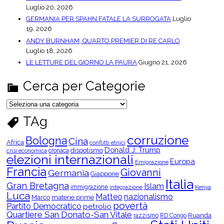
Luglio 20, 2026
GERMANIA PER SPAHN FATALE LA SURROGATA
Luglio
19, 2026
ANDY BURNHAM, QUARTO PREMIER DI RE CARLO
Luglio 18, 2026
LE LETTURE DEL GIORNO LA PAURA
Giugno 21, 2026
Cerca per Categorie
C
e
r
TAg
c
a
p
corruzione
Bologna
Cina
e
Africa
conflitti etnici
r
Donald J. Trump
dispotismo
cronaca
crisi economica
C
elezioni internazionali
Europa
a
Emigrazione
t
Francia
Giovanni
Germania
Giappone
e
Italia
g
Gran Bretagna
Islam
o
immigrazione
integrazione
Kenya
Luca
r
Matteo
nazionalismo
Marco
materie prime
i
povertà
Partito Democratico
petrolio
e
Quartiere San Donato-San Vitale
Ruanda
razzismo
RD Congo