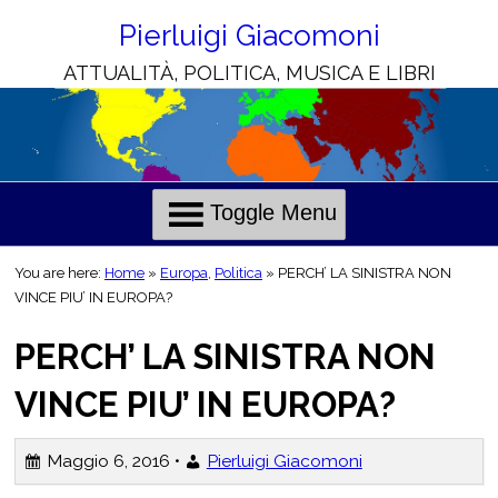
Skip
to
Pierluigi Giacomoni
Content
ATTUALITÀ, POLITICA, MUSICA E LIBRI
H
C
o
h
l
r
Toggle Menu
i
i
e
s
You are here:
Home
»
Europa
,
Politica
»
PERCH’ LA SINISTRA NON
o
VINCE PIU’ IN EUROPA?
n
PERCH’ LA SINISTRA NON
o
t
i
VINCE PIU’ IN EUROPA?
i
l
Maggio 6, 2016 •
Pierluigi Giacomoni
i