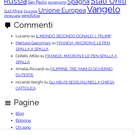
Stati Uniti
Russia
Spagna
San Paolo
sovranismo
Vangelo
Unione Europea
Sud Africa
Svizzera
xenofobia
Venezuela
Commenti
Luciano
su
IL MONDO SECONDO DONALD J. TRUMP
Pierluigi Giacomoni
su
FRANCIA. MACRON E LE PEN
SPALLA A SPALLA
Coltelli Attilio
su
FRANCIA. MACRON E LE PEN SPALLA A
SPALLA
Amalia Riccardi
su
FILIPPINE. TRE ANNI DI GOVERNO
DUTERTE
riccardo borghi
su
GLI ABUSI SESSUALI NELLA CHIESA
CATTOLICA
Pagine
Blog
Bologna
Chi sono
Contatti