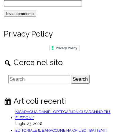
Privacy Policy
Cerca nel sito
S
e
a
r
Articoli recenti
c
h
NICARAGUA DANIEL ORTEGA”NON CI SARANNO PIU’
ELEZIONI”
Luglio 23, 2026
EDITORIALE IL BARACCONE HA CHIUSO I BATTENTI