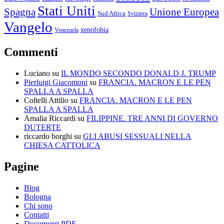
Stati Uniti
Spagna
Unione Europea
Sud Africa
Svizzera
Vangelo
xenofobia
Venezuela
Commenti
Luciano
su
IL MONDO SECONDO DONALD J. TRUMP
Pierluigi Giacomoni
su
FRANCIA. MACRON E LE PEN
SPALLA A SPALLA
Coltelli Attilio
su
FRANCIA. MACRON E LE PEN
SPALLA A SPALLA
Amalia Riccardi
su
FILIPPINE. TRE ANNI DI GOVERNO
DUTERTE
riccardo borghi
su
GLI ABUSI SESSUALI NELLA
CHIESA CATTOLICA
Pagine
Blog
Bologna
Chi sono
Contatti
Documenti PDF