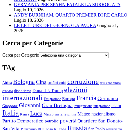
GERMANIA PER SPAHN FATALE LA SURROGATA
Luglio 19, 2026
ANDY BURNHAM, QUARTO PREMIER DI RE CARLO
Luglio 18, 2026
LE LETTURE DEL GIORNO LA PAURA
Giugno 21,
2026
Cerca per Categorie
Cerca per Categorie
TAg
corruzione
Bologna
Cina
Africa
conflitti etnici
crisi economica
elezioni
Donald J. Trump
cronaca
dispotismo
internazionali
Francia
Germania
Europa
Emigrazione
Giovanni
Gran Bretagna
Islam
Giappone
immigrazione
integrazione
Italia
Luca
Matteo
nazionalismo
Marco
materie prime
Kenya
povertà
Partito Democratico
Quartiere San Donato-
petrolio
Russia
San Vitale
San Paolo
razzismo
RD Congo
Ruanda
sovranismo