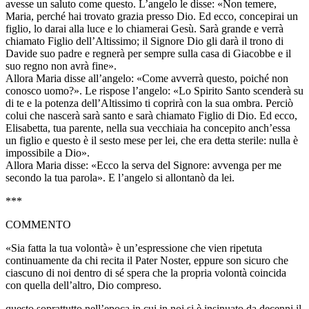
avesse un saluto come questo. L’angelo le disse: «Non temere,
Maria, perché hai trovato grazia presso Dio. Ed ecco, concepirai un
figlio, lo darai alla luce e lo chiamerai Gesù. Sarà grande e verrà
chiamato Figlio dell’Altissimo; il Signore Dio gli darà il trono di
Davide suo padre e regnerà per sempre sulla casa di Giacobbe e il
suo regno non avrà fine».
Allora Maria disse all’angelo: «Come avverrà questo, poiché non
conosco uomo?». Le rispose l’angelo: «Lo Spirito Santo scenderà su
di te e la potenza dell’Altissimo ti coprirà con la sua ombra. Perciò
colui che nascerà sarà santo e sarà chiamato Figlio di Dio. Ed ecco,
Elisabetta, tua parente, nella sua vecchiaia ha concepito anch’essa
un figlio e questo è il sesto mese per lei, che era detta sterile: nulla è
impossibile a Dio».
Allora Maria disse: «Ecco la serva del Signore: avvenga per me
secondo la tua parola». E l’angelo si allontanò da lei.
***
COMMENTO
«Sia fatta la tua volontà» è un’espressione che vien ripetuta
continuamente da chi recita il Pater Noster, eppure son sicuro che
ciascuno di noi dentro di sé spera che la propria volontà coincida
con quella dell’altro, Dio compreso.
questo soprattutto nell’epoca in cui in noi si è insinuato da decenni il