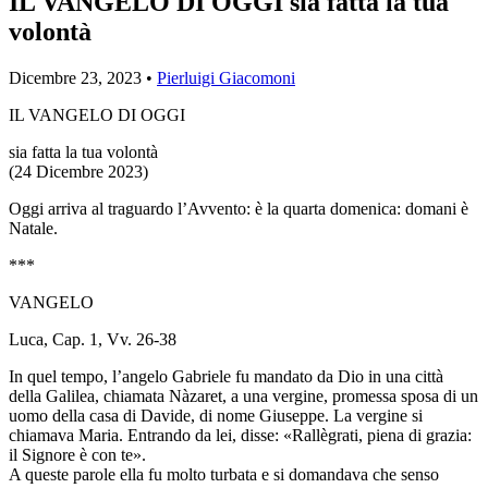
IL VANGELO DI OGGI sia fatta la tua
volontà
Dicembre 23, 2023 •
Pierluigi Giacomoni
IL VANGELO DI OGGI
sia fatta la tua volontà
(24 Dicembre 2023)
Oggi arriva al traguardo l’Avvento: è la quarta domenica: domani è
Natale.
***
VANGELO
Luca, Cap. 1, Vv. 26-38
In quel tempo, l’angelo Gabriele fu mandato da Dio in una città
della Galilea, chiamata Nàzaret, a una vergine, promessa sposa di un
uomo della casa di Davide, di nome Giuseppe. La vergine si
chiamava Maria. Entrando da lei, disse: «Rallègrati, piena di grazia:
il Signore è con te».
A queste parole ella fu molto turbata e si domandava che senso