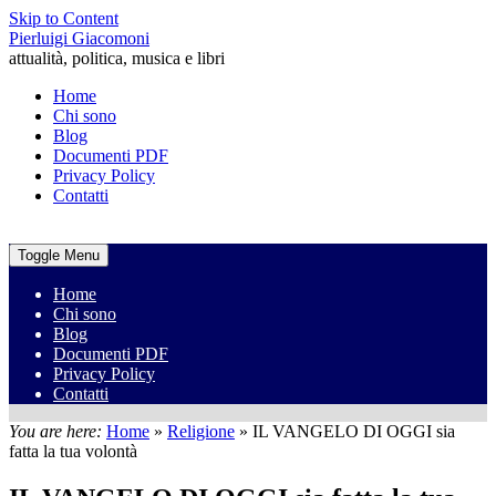
Skip to Content
Pierluigi Giacomoni
attualità, politica, musica e libri
Home
Chi sono
Blog
Documenti PDF
Privacy Policy
Contatti
Toggle Menu
Home
Chi sono
Blog
Documenti PDF
Privacy Policy
Contatti
You are here:
Home
»
Religione
»
IL VANGELO DI OGGI sia
fatta la tua volontà