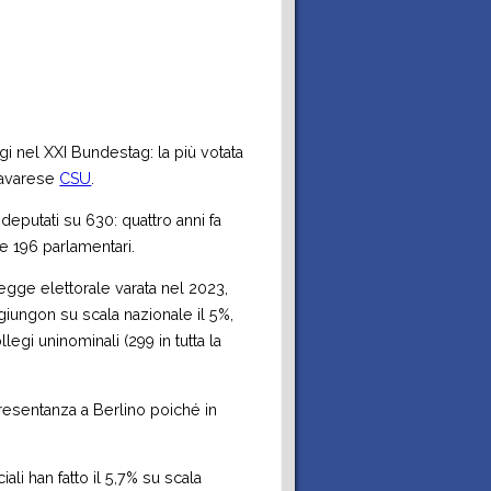
 nel XXI Bundestag: la più votata
bavarese
CSU
.
putati su 630: quattro anni fa
1 e 196 parlamentari.
a legge elettorale varata nel 2023,
ggiungon su scala nazionale il 5%,
legi uninominali (299 in tutta la
resentanza a Berlino poiché in
iali han fatto il 5,7% su scala