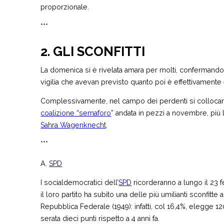
proporzionale.
***
2. GLI SCONFITTI
La domenica si è rivelata amara per molti, confermando, 
vigilia che avevan previsto quanto poi è effettivament
Complessivamente, nel campo dei perdenti si collocan
coalizione “semaforo
” andata in pezzi a novembre, più 
Sahra Wagenknecht
.
***
A.
SPD
I socialdemocratici dell’
SPD
ricorderanno a lungo il 23 f
il loro partito ha subìto una delle più umilianti sconfitt
Repubblica Federale (1949): infatti, col 16,4%, elegge 1
serata dieci punti rispetto a 4 anni fa.