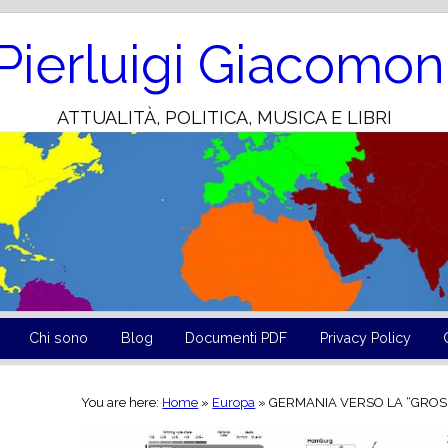
Skip
to
Content
Pierluigi Giacomon
ATTUALITÀ, POLITICA, MUSICA E LIBRI
Chi sono
Blog
Documenti PDF
Privacy Policy
You are here:
Home
»
Europa
»
GERMANIA VERSO LA “GROS