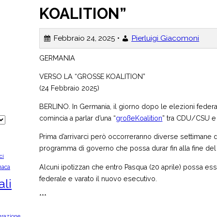
KOALITION”
Febbraio 24, 2025 •
Pierluigi Giacomoni
GERMANIA
VERSO LA “GROSSE KOALITION”
(24 Febbraio 2025)
BERLINO. In Germania, il giorno dopo le elezioni federal
comincia a parlar d’una “
großeKoalition
” tra CDU/CSU e
Prima d’arrivarci però occorreranno diverse settimane d
programma di governo che possa durar fin alla fine del
ci
Alcuni ipotizzan che entro Pasqua (20 aprile) possa ess
naca
federale e varato il nuovo esecutivo.
ali
***
grazione