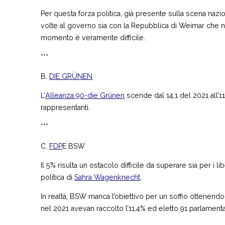
Per questa forza politica, già presente sulla scena nazi
volte al governo sia con la Repubblica di Weimar che 
momento è veramente difficile.
***
B.
DIE GRÜNEN
L’
Alleanza 90-die Grünen
scende dal 14,1 del 2021 all’1
rappresentanti.
***
C.
FDP
E BSW
Il 5% risulta un ostacolo difficile da superare sia per i 
politica di
Sahra Wagenknecht
.
In realtà, BSW manca l’obiettivo per un soffio ottenendo 
nel 2021 avevan raccolto l’11,4% ed eletto 91 parlamentar