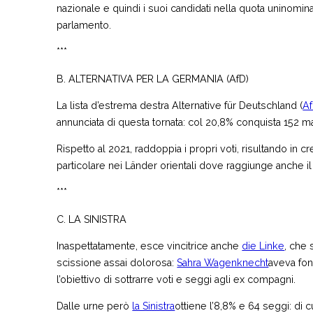
nazionale e quindi i suoi candidati nella quota uninomin
parlamento.
***
B. ALTERNATIVA PER LA GERMANIA (AfD)
La lista d’estrema destra Alternative für Deutschland (
A
annunciata di questa tornata: col 20,8% conquista 152 ma
Rispetto al 2021, raddoppia i propri voti, risultando in cre
particolare nei Länder orientali dove raggiunge anche i
***
C. LA SINISTRA
Inaspettatamente, esce vincitrice anche
die Linke
, che 
scissione assai dolorosa:
Sahra Wagenknecht
aveva fon
l’obiettivo di sottrarre voti e seggi agli ex compagni.
Dalle urne però
la Sinistra
ottiene l’8,8% e 64 seggi: di c