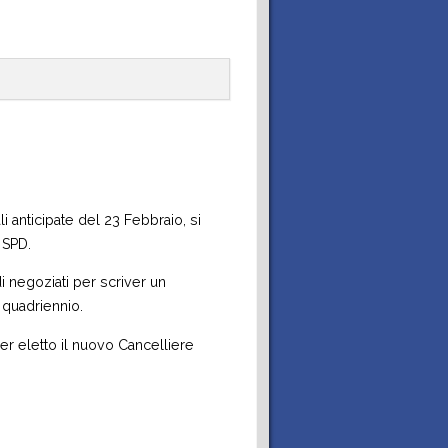
F
c
y
i anticipate del 23 Febbraio, si
 SPD.
i negoziati per scriver un
 quadriennio.
er eletto il nuovo Cancelliere