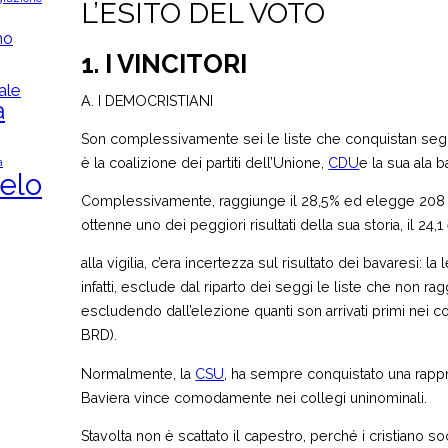
L’ESITO DEL VOTO
mo
1. I VINCITORI
ale
A. I DEMOCRISTIANI
a
Son complessivamente sei le liste che conquistan seggi
è la coalizione dei partiti dell’Unione,
CDU
e la sua ala 
a
elo
Complessivamente, raggiunge il 28,5% ed elegge 208 de
ottenne uno dei peggiori risultati della sua storia, il 24,
alla vigilia, c’era incertezza sul risultato dei bavaresi: l
infatti, esclude dal riparto dei seggi le liste che non ra
escludendo dall’elezione quanti son arrivati primi nei col
BRD).
Normalmente, la
CSU
, ha sempre conquistato una rapp
Baviera vince comodamente nei collegi uninominali.
Stavolta non è scattato il capestro, perché i cristiano soc