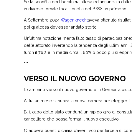
Se la sconfitta dei liberali era attesa ed annunciata da
in diverse tornate locali, quella del BSW un po’meno.
A Settembre 2024
Wagenknecht
aveva ottenuto risultati
poi qualcosa dev’esser andato storto.
Un’ultima notazione merita l’alto tasso di partecipazione:
dell’elettorato invertendo la tendenza degli ultimi anni. S
furon il 76,2 e in media circa il 60% o poco più si espri
***
VERSO IL NUOVO GOVERNO
Il cammino verso il nuovo governo è in Germania piuttos
A. fra un mese si riunirà la nuova camera per elegger il 
B. il capo dello stato condurrà un rapido giro di consulta
cancelliere che possa formar il nuovo esecutivo;
C. appena questi dichiara d’aver i voti per farcela si 