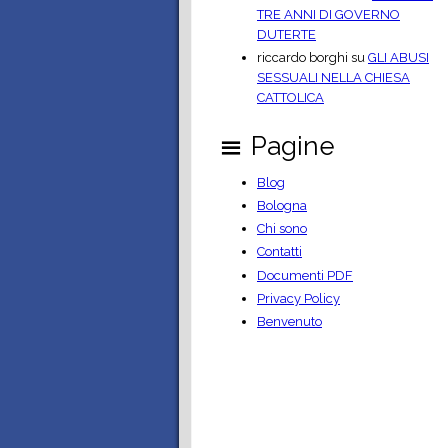
TRE ANNI DI GOVERNO
DUTERTE
riccardo borghi
su
GLI ABUSI
SESSUALI NELLA CHIESA
CATTOLICA
Pagine
Blog
Bologna
Chi sono
Contatti
Documenti PDF
Privacy Policy
Benvenuto