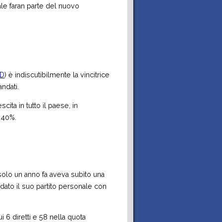
ale faran parte del nuovo
fD
) è indiscutibilmente la vincitrice
ndati.
scita in tutto il paese, in
l 40%.
solo un anno fa aveva subìto una
dato il suo partito personale con
ui 6 diretti e 58 nella quota