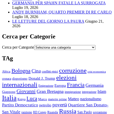
GERMANIA PER SPAHN FATALE LA SURROGATA
Luglio 19, 2026
ANDY BURNHAM, QUARTO PREMIER DI RE CARLO
Luglio 18, 2026
LE LETTURE DEL GIORNO LA PAURA
Giugno 21,
2026
Cerca per Categorie
Cerca per Categorie
TAg
corruzione
Bologna
Cina
Africa
conflitti etnici
crisi economica
elezioni
Donald J. Trump
cronaca
dispotismo
internazionali
Francia
Germania
Europa
Emigrazione
Giovanni
Gran Bretagna
Islam
Giappone
immigrazione
integrazione
Italia
Luca
Matteo
nazionalismo
Marco
materie prime
Kenya
povertà
Partito Democratico
Quartiere San Donato-
petrolio
Russia
San Vitale
San Paolo
razzismo
RD Congo
Ruanda
sovranismo