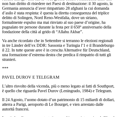
non han diritto di risiedere nei Paesi di destinazione: il 30 agosto, la
Germania annuncia d’aver rimpatriato 28 afghani la cui domanda
d’asilo è stata respinta: è questa la diretta conseguenza del triplice
delitto di Solingen, Nord Reno-Westfalia, dove un siriano,
formalmente espulso ma mai rinviato al suo paese d’origine, ha
pugnalato tre persone durante la festa per il 650º anniversario della
fondazione della città al grido di “Allahu Akbar”.
Va anche ricordato che in Settembre si terranno le elezioni regionali
in tre Länder dell’ex DDR: Sassonia e Turingia l’1 e il Brandeburgo
il 22. In tutte queste aree è in crescita Alternative für Deutschland,
una formazione d’estrema destra che predica il rimpatrio di tutti gli
stranieri.
***
PAVEL DUROV E TELEGRAM
L’altro risvolto della vicenda, più o meno legato ai fatti di Southport,
è quello che riguarda Pavel Durov (Leningrado, 1984) e Telegram.
Il 24 Agosto, l’uomo dotato d’un patrimonio di 15 miliardi di dollari,
atterra a Parigi, aeroporto di Le Bourget, e vien arrestato dalle
autorità francesi.