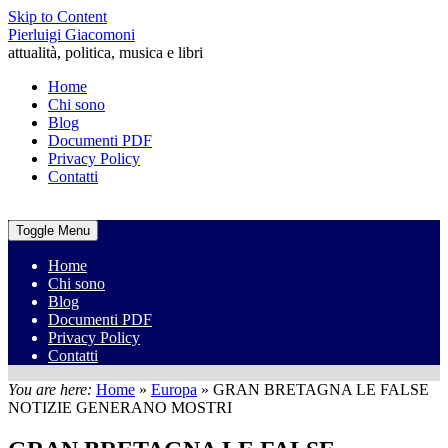
Skip to Content
Pierluigi Giacomoni
attualità, politica, musica e libri
Home
Chi sono
Blog
Documenti PDF
Privacy Policy
Contatti
Toggle Menu
Home
Chi sono
Blog
Documenti PDF
Privacy Policy
Contatti
You are here:
Home
»
Europa
»
GRAN BRETAGNA LE FALSE
NOTIZIE GENERANO MOSTRI