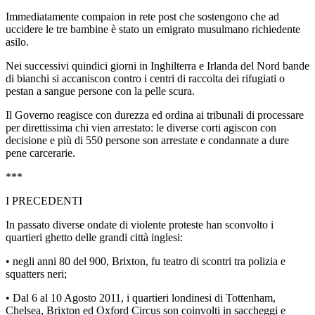
Immediatamente compaion in rete post che sostengono che ad
uccidere le tre bambine è stato un emigrato musulmano richiedente
asilo.
Nei successivi quindici giorni in Inghilterra e Irlanda del Nord bande
di bianchi si accaniscon contro i centri di raccolta dei rifugiati o
pestan a sangue persone con la pelle scura.
Il Governo reagisce con durezza ed ordina ai tribunali di processare
per direttissima chi vien arrestato: le diverse corti agiscon con
decisione e più di 550 persone son arrestate e condannate a dure
pene carcerarie.
***
I PRECEDENTI
In passato diverse ondate di violente proteste han sconvolto i
quartieri ghetto delle grandi città inglesi:
• negli anni 80 del 900, Brixton, fu teatro di scontri tra polizia e
squatters neri;
• Dal 6 al 10 Agosto 2011, i quartieri londinesi di Tottenham,
Chelsea, Brixton ed Oxford Circus son coinvolti in saccheggi e