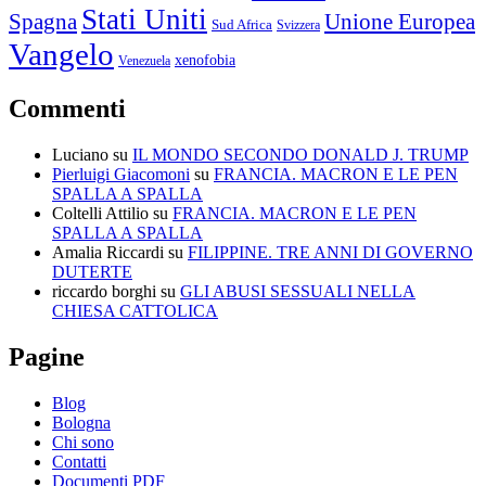
Stati Uniti
Spagna
Unione Europea
Sud Africa
Svizzera
Vangelo
xenofobia
Venezuela
Commenti
Luciano
su
IL MONDO SECONDO DONALD J. TRUMP
Pierluigi Giacomoni
su
FRANCIA. MACRON E LE PEN
SPALLA A SPALLA
Coltelli Attilio
su
FRANCIA. MACRON E LE PEN
SPALLA A SPALLA
Amalia Riccardi
su
FILIPPINE. TRE ANNI DI GOVERNO
DUTERTE
riccardo borghi
su
GLI ABUSI SESSUALI NELLA
CHIESA CATTOLICA
Pagine
Blog
Bologna
Chi sono
Contatti
Documenti PDF