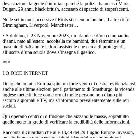
devastazioni: la gente è infuriata perché la polizia ha ucciso Mark
Dugan, 29 anni, black british, accusato di spaccio di stupefacenti.
Nelle settimane successive i Riots si estendon anche ad altre città:
Birmingham, Liverpool, Manchester…
• A dublino, il 23 Novembre 2023, un irlandese d’una cinquantina
d’anni, nato all’estero, accoltella tre bambini, due femmine e un
maschio di 5-6 anni e la loro assistente che cerca di proteggerli,
all’uscita d’una scuola dove s’insegna il gaelico.
***
LO DICE INTERNET
Detto che in tutta Europa spira un forte vento di destra, evidenziatosi
anche alle ultime elezioni per il parlamento di Strasburgo, la vicenda
inglese mette in luce come ormai molte persone non diano più
ascolto a giornali e TV, ma s’informino prevalentemente sulle reti
sociali.
Qui operano centri di diffusione che aizzano le masse, soprattutto
quelle meno in grado di verificare la credibilità delle informazioni.
Racconta il Guardian che alle 13,49 del 29 Luglio Europe Invasion,
un sito famoso per le sue posizioni islamofobe e antimmigrati,