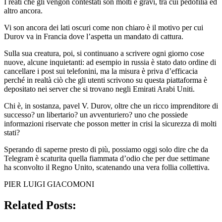
I reati che gli vengon contestati son molti e gravi, tra cui pedofilia ed
altro ancora.
Vi son ancora dei lati oscuri come non chiaro è il motivo per cui
Durov va in Francia dove l’aspetta un mandato di cattura.
Sulla sua creatura, poi, si continuano a scrivere ogni giorno cose
nuove, alcune inquietanti: ad esempio in russia è stato dato ordine di
cancellare i post sui telefonini, ma la misura è priva d’efficacia
perché in realtà ciò che gli utenti scrivono su questa piattaforma è
depositato nei server che si trovano negli Emirati Arabi Uniti.
Chi è, in sostanza, pavel V. Durov, oltre che un ricco imprenditore di
successo? un libertario? un avventuriero? uno che possiede
informazioni riservate che posson metter in crisi la sicurezza di molti
stati?
Sperando di saperne presto di più, possiamo oggi solo dire che da
Telegram è scaturita quella fiammata d’odio che per due settimane
ha sconvolto il Regno Unito, scatenando una vera follia collettiva.
PIER LUIGI GIACOMONI
Related Posts: