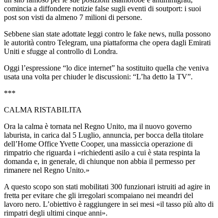
comincia a diffondere notizie false sugli eventi di soutport: i suoi
post son visti da almeno 7 milioni di persone.
Sebbene sian state adottate leggi contro le fake news, nulla possono
le autorità contro Telegram, una piattaforma che opera dagli Emirati
Uniti e sfugge al controllo di Londra.
Oggi l’espressione “lo dice internet” ha sostituito quella che veniva
usata una volta per chiuder le discussioni: “L’ha detto la TV”.
***
CALMA RISTABILITA
Ora la calma è tornata nel Regno Unito, ma il nuovo governo
laburista, in carica dal 5 Luglio, annuncia, per bocca della titolare
dell’Home Office Yvette Cooper, una massiccia operazione di
rimpatrio che riguarda i «richiedenti asilo a cui è stata respinta la
domanda e, in generale, di chiunque non abbia il permesso per
rimanere nel Regno Unito.»
A questo scopo son stati mobilitati 300 funzionari istruiti ad agire in
fretta per evitare che gli irregolari scompaiano nei meandri del
lavoro nero. L’obiettivo è raggiungere in sei mesi «il tasso più alto di
rimpatri degli ultimi cinque anni».