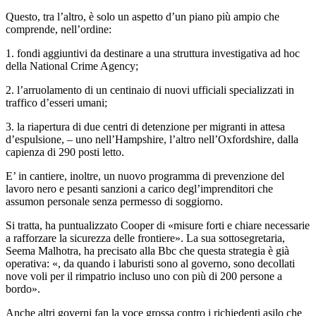
Questo, tra l’altro, è solo un aspetto d’un piano più ampio che
comprende, nell’ordine:
1. fondi aggiuntivi da destinare a una struttura investigativa ad hoc
della National Crime Agency;
2. l’arruolamento di un centinaio di nuovi ufficiali specializzati in
traffico d’esseri umani;
3. la riapertura di due centri di detenzione per migranti in attesa
d’espulsione, – uno nell’Hampshire, l’altro nell’Oxfordshire, dalla
capienza di 290 posti letto.
E’ in cantiere, inoltre, un nuovo programma di prevenzione del
lavoro nero e pesanti sanzioni a carico degl’imprenditori che
assumon personale senza permesso di soggiorno.
Si tratta, ha puntualizzato Cooper di «misure forti e chiare necessarie
a rafforzare la sicurezza delle frontiere». La sua sottosegretaria,
Seema Malhotra, ha precisato alla Bbc che questa strategia è già
operativa: «, da quando i laburisti sono al governo, sono decollati
nove voli per il rimpatrio incluso uno con più di 200 persone a
bordo».
Anche altri governi fan la voce grossa contro i richiedenti asilo che