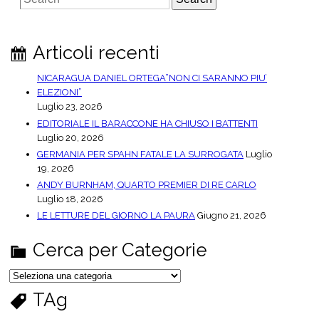
e
a
r
Articoli recenti
c
h
NICARAGUA DANIEL ORTEGA”NON CI SARANNO PIU’
ELEZIONI”
Luglio 23, 2026
EDITORIALE IL BARACCONE HA CHIUSO I BATTENTI
Luglio 20, 2026
GERMANIA PER SPAHN FATALE LA SURROGATA
Luglio
19, 2026
ANDY BURNHAM, QUARTO PREMIER DI RE CARLO
Luglio 18, 2026
LE LETTURE DEL GIORNO LA PAURA
Giugno 21, 2026
Cerca per Categorie
C
e
r
TAg
c
a