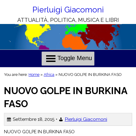
Skip
to
Pierluigi Giacomoni
Content
ATTUALITÀ, POLITICA, MUSICA E LIBRI
H
C
o
h
l
r
Toggle Menu
i
i
e
s
You are here:
Home
»
Africa
»
NUOVO GOLPE IN BURKINA FASO
o
n
NUOVO GOLPE IN BURKINA
o
FASO
t
i
i
Settembre 18, 2015 •
Pierluigi Giacomoni
l
i
NUOVO GOLPE IN BURKINA FASO