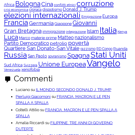
p
corruzione
Bologna
Cina
e
Africa
conflitti etnici
r
Donald J. Trump
dispotismo
cronaca
crisi economica
C
elezioni internazionali
Europa
a
Emigrazione
t
Francia
Giovanni
Germania
Giappone
e
Italia
g
Gran Bretagna
Islam
o
immigrazione
integrazione
Kenya
Luca
r
Matteo
nazionalismo
Marco
materie prime
i
povertà
Partito Democratico
petrolio
e
Quartiere San Donato-San Vitale
Ruanda
razzismo
RD Congo
Stati Uniti
Russia
Spagna
San Paolo
sovranismo
Vangelo
Unione Europea
Sud Africa
Svizzera
xenofobia
Venezuela
Commenti
Luciano
su
IL MONDO SECONDO DONALD J. TRUMP
Pierluigi Giacomoni
su
FRANCIA. MACRON E LE PEN
SPALLA A SPALLA
Coltelli Attilio
su
FRANCIA. MACRON E LE PEN SPALLA A
SPALLA
Amalia Riccardi
su
FILIPPINE. TRE ANNI DI GOVERNO
DUTERTE