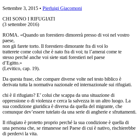
Settembre 3, 2015 •
Pierluigi Giacomoni
CHI SONO I RIFUGIATI
(3 settembre 2016)
ROMA. «Quando un forestiero dimorerà presso di voi nel vostro
paese,
non gli farete torto. Il forestiero dimorante fra di voi lo
tratterete come colui che è nato fra di voi; tu l’amerai come te
stesso perché anche voi siete stati forestieri nel paese
d’Egitto.»
(Levitico, cap. 19).
Da questa frase, che compare diverse volte nel testo biblico è
derivata tutta la normativa nazionale ed internazionale sui rifugiati.
chi è il rifugiato? E’ colui che scappa da una situazione di
oppressione o di violenza e cerca la salvezza in un altro luogo. La
sua condizione giuridica è diversa da quella del migrante, che
comunque dev’essere tutelato da una serie di angherie e sfruttamenti.
Il rifugiato è protetto proprio perché la sua condizione è quella di
una persona che, se rimanesse nel Paese di cui è nativo, rischierebbe
di perdervi la vita.