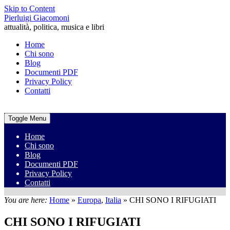
Skip to Content
Pierluigi Giacomoni
attualità, politica, musica e libri
Home
Chi sono
Blog
Documenti PDF
Privacy Policy
Contatti
Toggle Menu
Home
Chi sono
Blog
Documenti PDF
Privacy Policy
Contatti
You are here:
Home
»
Europa
,
Italia
»
CHI SONO I RIFUGIATI
CHI SONO I RIFUGIATI