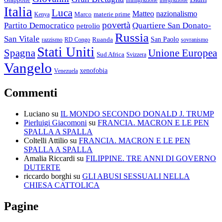
Giappone
immigrazione
integrazione
Italia
Luca
Matteo
nazionalismo
Marco
materie prime
Kenya
povertà
Partito Democratico
Quartiere San Donato-
petrolio
Russia
San Vitale
San Paolo
razzismo
RD Congo
Ruanda
sovranismo
Stati Uniti
Spagna
Unione Europea
Sud Africa
Svizzera
Vangelo
xenofobia
Venezuela
Commenti
Luciano
su
IL MONDO SECONDO DONALD J. TRUMP
Pierluigi Giacomoni
su
FRANCIA. MACRON E LE PEN
SPALLA A SPALLA
Coltelli Attilio
su
FRANCIA. MACRON E LE PEN
SPALLA A SPALLA
Amalia Riccardi
su
FILIPPINE. TRE ANNI DI GOVERNO
DUTERTE
riccardo borghi
su
GLI ABUSI SESSUALI NELLA
CHIESA CATTOLICA
Pagine