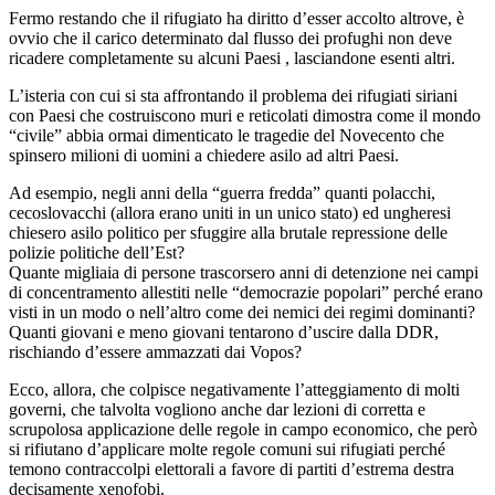
Fermo restando che il rifugiato ha diritto d’esser accolto altrove, è
ovvio che il carico determinato dal flusso dei profughi non deve
ricadere completamente su alcuni Paesi , lasciandone esenti altri.
L’isteria con cui si sta affrontando il problema dei rifugiati siriani
con Paesi che costruiscono muri e reticolati dimostra come il mondo
“civile” abbia ormai dimenticato le tragedie del Novecento che
spinsero milioni di uomini a chiedere asilo ad altri Paesi.
Ad esempio, negli anni della “guerra fredda” quanti polacchi,
cecoslovacchi (allora erano uniti in un unico stato) ed ungheresi
chiesero asilo politico per sfuggire alla brutale repressione delle
polizie politiche dell’Est?
Quante migliaia di persone trascorsero anni di detenzione nei campi
di concentramento allestiti nelle “democrazie popolari” perché erano
visti in un modo o nell’altro come dei nemici dei regimi dominanti?
Quanti giovani e meno giovani tentarono d’uscire dalla DDR,
rischiando d’essere ammazzati dai Vopos?
Ecco, allora, che colpisce negativamente l’atteggiamento di molti
governi, che talvolta vogliono anche dar lezioni di corretta e
scrupolosa applicazione delle regole in campo economico, che però
si rifiutano d’applicare molte regole comuni sui rifugiati perché
temono contraccolpi elettorali a favore di partiti d’estrema destra
decisamente xenofobi.