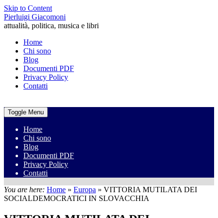
Skip to Content
Pierluigi Giacomoni
attualità, politica, musica e libri
Home
Chi sono
Blog
Documenti PDF
Privacy Policy
Contatti
Toggle Menu
Home
Chi sono
Blog
Documenti PDF
Privacy Policy
Contatti
You are here:
Home
»
Europa
»
VITTORIA MUTILATA DEI
SOCIALDEMOCRATICI IN SLOVACCHIA