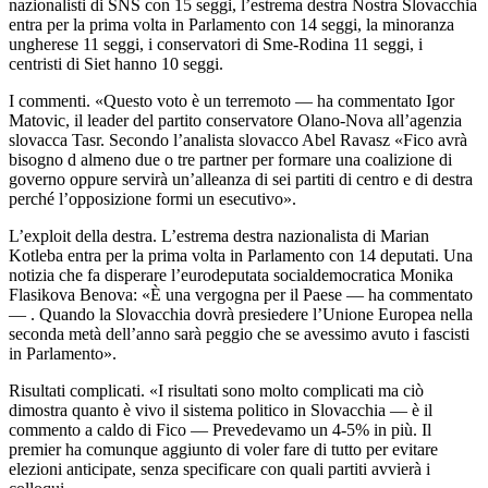
nazionalisti di SNS con 15 seggi, l’estrema destra Nostra Slovacchia
entra per la prima volta in Parlamento con 14 seggi, la minoranza
ungherese 11 seggi, i conservatori di Sme-Rodina 11 seggi, i
centristi di Siet hanno 10 seggi.
I commenti. «Questo voto è un terremoto — ha commentato Igor
Matovic, il leader del partito conservatore Olano-Nova all’agenzia
slovacca Tasr. Secondo l’analista slovacco Abel Ravasz «Fico avrà
bisogno d almeno due o tre partner per formare una coalizione di
governo oppure servirà un’alleanza di sei partiti di centro e di destra
perché l’opposizione formi un esecutivo».
L’exploit della destra. L’estrema destra nazionalista di Marian
Kotleba entra per la prima volta in Parlamento con 14 deputati. Una
notizia che fa disperare l’eurodeputata socialdemocratica Monika
Flasikova Benova: «È una vergogna per il Paese — ha commentato
— . Quando la Slovacchia dovrà presiedere l’Unione Europea nella
seconda metà dell’anno sarà peggio che se avessimo avuto i fascisti
in Parlamento».
Risultati complicati. «I risultati sono molto complicati ma ciò
dimostra quanto è vivo il sistema politico in Slovacchia — è il
commento a caldo di Fico — Prevedevamo un 4-5% in più. Il
premier ha comunque aggiunto di voler fare di tutto per evitare
elezioni anticipate, senza specificare con quali partiti avvierà i