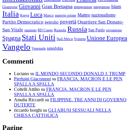
Emigrazione
Giovanni
Gran Bretagna
Islam
Giappone
immigrazione
integrazione
Italia
Luca
Matteo
nazionalismo
Marco
materie prime
Kenya
povertà
Partito Democratico
Quartiere San Donato-
petrolio
Russia
San Vitale
San Paolo
razzismo
RD Congo
Ruanda
sovranismo
Stati Uniti
Spagna
Unione Europea
Sud Africa
Svizzera
Vangelo
xenofobia
Venezuela
Commenti
Luciano
su
IL MONDO SECONDO DONALD J. TRUMP
Pierluigi Giacomoni
su
FRANCIA. MACRON E LE PEN
SPALLA A SPALLA
Coltelli Attilio
su
FRANCIA. MACRON E LE PEN
SPALLA A SPALLA
Amalia Riccardi
su
FILIPPINE. TRE ANNI DI GOVERNO
DUTERTE
riccardo borghi
su
GLI ABUSI SESSUALI NELLA
CHIESA CATTOLICA
Pagine