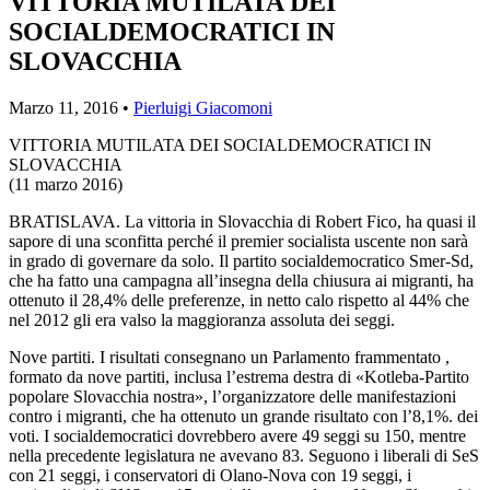
VITTORIA MUTILATA DEI
SOCIALDEMOCRATICI IN
SLOVACCHIA
Marzo 11, 2016 •
Pierluigi Giacomoni
VITTORIA MUTILATA DEI SOCIALDEMOCRATICI IN
SLOVACCHIA
(11 marzo 2016)
BRATISLAVA. La vittoria in Slovacchia di Robert Fico, ha quasi il
sapore di una sconfitta perché il premier socialista uscente non sarà
in grado di governare da solo. Il partito socialdemocratico Smer-Sd,
che ha fatto una campagna all’insegna della chiusura ai migranti, ha
ottenuto il 28,4% delle preferenze, in netto calo rispetto al 44% che
nel 2012 gli era valso la maggioranza assoluta dei seggi.
Nove partiti. I risultati consegnano un Parlamento frammentato ,
formato da nove partiti, inclusa l’estrema destra di «Kotleba-Partito
popolare Slovacchia nostra», l’organizzatore delle manifestazioni
contro i migranti, che ha ottenuto un grande risultato con l’8,1%. dei
voti. I socialdemocratici dovrebbero avere 49 seggi su 150, mentre
nella precedente legislatura ne avevano 83. Seguono i liberali di SeS
con 21 seggi, i conservatori di Olano-Nova con 19 seggi, i