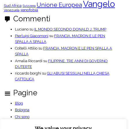
Vangelo
Unione Europea
Sud Africa
Svizzera
xenofobia
Venezuela
Commenti
Luciano
su
IL MONDO SECONDO DONALD J. TRUMP
Pierluigi Giacomoni
su
FRANCIA. MACRON E LE PEN
SPALLA A SPALLA
Coltelli Attilio
su
FRANCIA. MACRON E LE PEN SPALLA A
SPALLA
Amalia Riccardi
su
FILIPPINE. TRE ANNI DI GOVERNO
DUTERTE
riccardo borghi
su
GLI ABUSI SESSUALI NELLA CHIESA
CATTOLICA
Pagine
Blog
Bologna
Chi sono
Contatti
We value your privacy