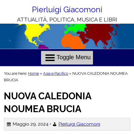
Skip
to
Pierluigi Giacomoni
Content
ATTUALITÀ, POLITICA, MUSICA E LIBRI
H
C
o
h
l
r
Toggle Menu
i
i
e
s
You are here:
Home
»
Asia e Pacifico
»
NUOVA CALEDONIA NOUMEA
o
BRUCIA
n
NUOVA CALEDONIA
o
t
i
NOUMEA BRUCIA
i
l
Maggio 29, 2024 •
Pierluigi Giacomoni
i