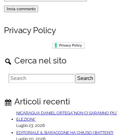
Privacy Policy
Cerca nel sito
S
e
a
r
Articoli recenti
c
h
NICARAGUA DANIEL ORTEGA”NON CI SARANNO PIU’
ELEZIONI”
Luglio 23, 2026
EDITORIALE IL BARACCONE HA CHIUSO I BATTENTI
Luglio 20, 2026