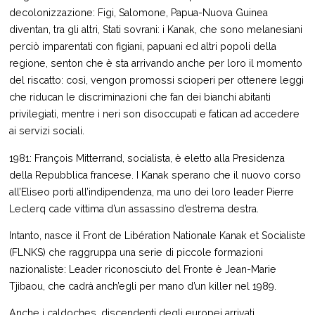
decolonizzazione: Figi, Salomone, Papua-Nuova Guinea
diventan, tra gli altri, Stati sovrani: i Kanak, che sono melanesiani
perciò imparentati con figiani, papuani ed altri popoli della
regione, senton che è sta arrivando anche per loro il momento
del riscatto: così, vengon promossi scioperi per ottenere leggi
che riducan le discriminazioni che fan dei bianchi abitanti
privilegiati, mentre i neri son disoccupati e fatican ad accedere
ai servizi sociali.
1981: François Mitterrand, socialista, è eletto alla Presidenza
della Repubblica francese. I Kanak sperano che il nuovo corso
all’Eliseo porti all’indipendenza, ma uno dei loro leader Pierre
Leclerq cade vittima d’un assassino d’estrema destra.
Intanto, nasce il Front de Libération Nationale Kanak et Socialiste
(FLNKS) che raggruppa una serie di piccole formazioni
nazionaliste: Leader riconosciuto del Fronte è Jean-Marie
Tjibaou, che cadrà anch’egli per mano d’un killer nel 1989.
Anche i caldoches, discendenti degli europei arrivati