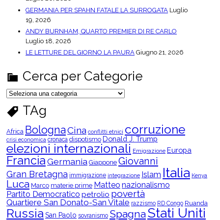
GERMANIA PER SPAHN FATALE LA SURROGATA
Luglio
19, 2026
ANDY BURNHAM, QUARTO PREMIER DI RE CARLO
Luglio 18, 2026
LE LETTURE DEL GIORNO LA PAURA
Giugno 21, 2026
Cerca per Categorie
C
e
r
TAg
c
a
p
corruzione
Bologna
Cina
e
Africa
conflitti etnici
r
Donald J. Trump
dispotismo
cronaca
crisi economica
C
elezioni internazionali
Europa
a
Emigrazione
t
Francia
Giovanni
Germania
Giappone
e
Italia
g
Gran Bretagna
Islam
o
immigrazione
integrazione
Kenya
Luca
r
Matteo
nazionalismo
Marco
materie prime
i
povertà
Partito Democratico
petrolio
e
Quartiere San Donato-San Vitale
Ruanda
razzismo
RD Congo
Stati Uniti
Russia
Spagna
San Paolo
sovranismo