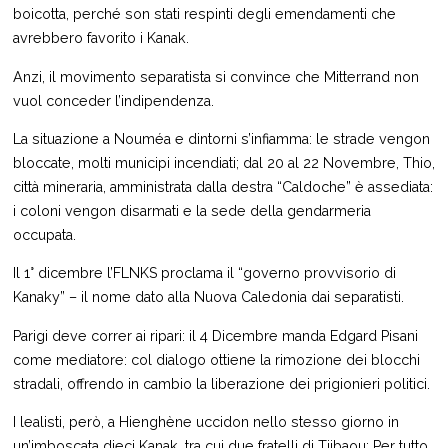
boicotta, perché son stati respinti degli emendamenti che
avrebbero favorito i Kanak.
Anzi, il movimento separatista si convince che Mitterrand non
vuol conceder l’indipendenza.
La situazione a Nouméa e dintorni s’infiamma: le strade vengon
bloccate, molti municipi incendiati; dal 20 al 22 Novembre, Thio,
città mineraria, amministrata dalla destra “Caldoche” è assediata:
i coloni vengon disarmati e la sede della gendarmeria
occupata.
Il 1° dicembre l’FLNKS proclama il “governo provvisorio di
Kanaky” – il nome dato alla Nuova Caledonia dai separatisti.
Parigi deve correr ai ripari: il 4 Dicembre manda Edgard Pisani
come mediatore: col dialogo ottiene la rimozione dei blocchi
stradali, offrendo in cambio la liberazione dei prigionieri politici.
I lealisti, però, a Hienghène uccidon nello stesso giorno in
un’imboscata dieci Kanak, tra cui due fratelli di Tjibaou: Per tutto