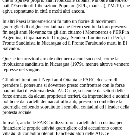
che si ispirava proprio alla rivoluzione cubana. Più oltre sarebbero
nati l’Esercito di Liberazione Popolare (EPL, maoista), l’M-19, che
agiva soprattutto in città e molti altri ancora.
In altri Paesi latinoamericani fu tutto un fiorire di movimenti
guerriglieri di origine contadina che fecero sentire la loro presenza
fin negli anni Novanta: tra gli altri citiamo i Montoneros e l’ERP in
Argentina, i tupamaros in Uruguay, Sendero Luminoso in Perù, il
Fronte Sandinista in Nicaragua ed il Fronte Farabundo martì in El
Salvador.
Queste insurrezioni armate ottennero alcuni successi, come la
rivoluzione sandinista in Nicaragua (1979), mentre altrove vennero
represse nel sangue.
Gli ultimi trent’anni. Negli anni Ottanta le FARC decisero di
prendere il potere,ma si dovettero presto confrontare con le forze
paramilitari di estrema destra AUC che, sostenute da settori delle
forze armate, da alcuni proprietari terrieri, da imprenditori e uomini
politici e dai cartelli dei narcotrafficanti, presero a combattere la
guerriglia colpendo soprattutto i semplici contadini ed i leader della
protesta sociale.
In realtà, anche le FARC utilizzarono i cartelli della cocaina per
finanziare le proprie attività guerrigliere ed si accanirono contro
villaggi di contadini ritenuti fiancheggiatori delle AUC e