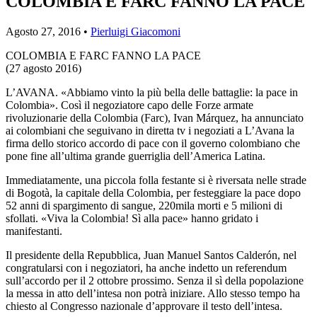
COLOMBIA E FARC FANNO LA PACE
Agosto 27, 2016 •
Pierluigi Giacomoni
COLOMBIA E FARC FANNO LA PACE
(27 agosto 2016)
L’AVANA. «Abbiamo vinto la più bella delle battaglie: la pace in
Colombia». Così il negoziatore capo delle Forze armate
rivoluzionarie della Colombia (Farc), Ivan Márquez, ha annunciato
ai colombiani che seguivano in diretta tv i negoziati a L’Avana la
firma dello storico accordo di pace con il governo colombiano che
pone fine all’ultima grande guerriglia dell’America Latina.
Immediatamente, una piccola folla festante si è riversata nelle strade
di Bogotà, la capitale della Colombia, per festeggiare la pace dopo
52 anni di spargimento di sangue, 220mila morti e 5 milioni di
sfollati. «Viva la Colombia! Sì alla pace» hanno gridato i
manifestanti.
Il presidente della Repubblica, Juan Manuel Santos Calderón, nel
congratularsi con i negoziatori, ha anche indetto un referendum
sull’accordo per il 2 ottobre prossimo. Senza il sì della popolazione
la messa in atto dell’intesa non potrà iniziare. Allo stesso tempo ha
chiesto al Congresso nazionale d’approvare il testo dell’intesa.