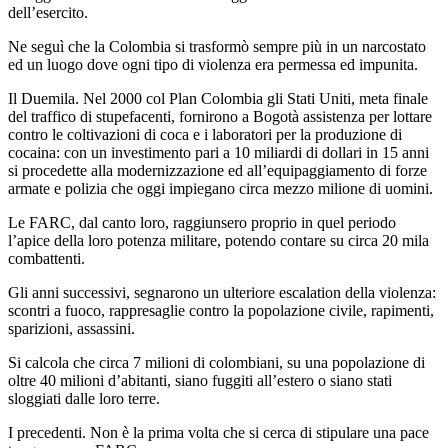
dell’esercito.
Ne seguì che la Colombia si trasformò sempre più in un narcostato
ed un luogo dove ogni tipo di violenza era permessa ed impunita.
Il Duemila. Nel 2000 col Plan Colombia gli Stati Uniti, meta finale
del traffico di stupefacenti, fornirono a Bogotà assistenza per lottare
contro le coltivazioni di coca e i laboratori per la produzione di
cocaina: con un investimento pari a 10 miliardi di dollari in 15 anni
si procedette alla modernizzazione ed all’equipaggiamento di forze
armate e polizia che oggi impiegano circa mezzo milione di uomini.
Le FARC, dal canto loro, raggiunsero proprio in quel periodo
l’apice della loro potenza militare, potendo contare su circa 20 mila
combattenti.
Gli anni successivi, segnarono un ulteriore escalation della violenza:
scontri a fuoco, rappresaglie contro la popolazione civile, rapimenti,
sparizioni, assassini.
Si calcola che circa 7 milioni di colombiani, su una popolazione di
oltre 40 milioni d’abitanti, siano fuggiti all’estero o siano stati
sloggiati dalle loro terre.
I precedenti. Non è la prima volta che si cerca di stipulare una pace