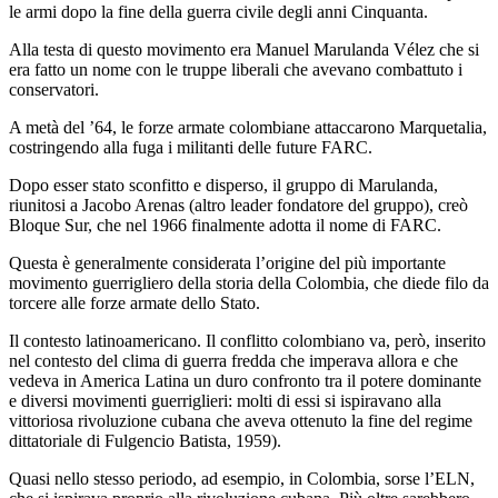
le armi dopo la fine della guerra civile degli anni Cinquanta.
Alla testa di questo movimento era Manuel Marulanda Vélez che si
era fatto un nome con le truppe liberali che avevano combattuto i
conservatori.
A metà del ’64, le forze armate colombiane attaccarono Marquetalia,
costringendo alla fuga i militanti delle future FARC.
Dopo esser stato sconfitto e disperso, il gruppo di Marulanda,
riunitosi a Jacobo Arenas (altro leader fondatore del gruppo), creò
Bloque Sur, che nel 1966 finalmente adotta il nome di FARC.
Questa è generalmente considerata l’origine del più importante
movimento guerrigliero della storia della Colombia, che diede filo da
torcere alle forze armate dello Stato.
Il contesto latinoamericano. Il conflitto colombiano va, però, inserito
nel contesto del clima di guerra fredda che imperava allora e che
vedeva in America Latina un duro confronto tra il potere dominante
e diversi movimenti guerriglieri: molti di essi si ispiravano alla
vittoriosa rivoluzione cubana che aveva ottenuto la fine del regime
dittatoriale di Fulgencio Batista, 1959).
Quasi nello stesso periodo, ad esempio, in Colombia, sorse l’ELN,