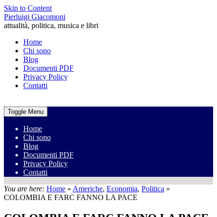
Skip to Content
Pierluigi Giacomoni
attualità, politica, musica e libri
Home
Chi sono
Blog
Documenti PDF
Privacy Policy
Contatti
Toggle Menu
Home
Chi sono
Blog
Documenti PDF
Privacy Policy
Contatti
You are here:
Home
»
Americhe
,
Economia
,
Politica
»
COLOMBIA E FARC FANNO LA PACE