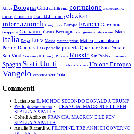
corruzione
Bologna
Cina
Africa
conflitti etnici
crisi economica
elezioni
Donald J. Trump
cronaca
dispotismo
internazionali
Francia
Germania
Europa
Emigrazione
Giovanni
Gran Bretagna
Islam
Giappone
immigrazione
integrazione
Italia
Luca
Matteo
nazionalismo
Marco
materie prime
Kenya
povertà
Partito Democratico
Quartiere San Donato-
petrolio
Russia
San Vitale
San Paolo
razzismo
RD Congo
Ruanda
sovranismo
Stati Uniti
Spagna
Unione Europea
Sud Africa
Svizzera
Vangelo
xenofobia
Venezuela
Commenti
Luciano
su
IL MONDO SECONDO DONALD J. TRUMP
Pierluigi Giacomoni
su
FRANCIA. MACRON E LE PEN
SPALLA A SPALLA
Coltelli Attilio
su
FRANCIA. MACRON E LE PEN
SPALLA A SPALLA
Amalia Riccardi
su
FILIPPINE. TRE ANNI DI GOVERNO
DUTERTE