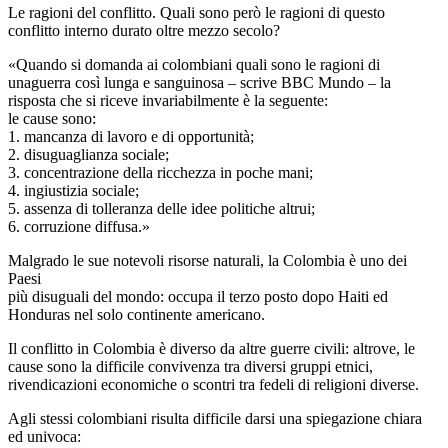
Le ragioni del conflitto. Quali sono però le ragioni di questo
conflitto interno durato oltre mezzo secolo?
«Quando si domanda ai colombiani quali sono le ragioni di
unaguerra così lunga e sanguinosa – scrive BBC Mundo – la
risposta che si riceve invariabilmente è la seguente:
le cause sono:
1. mancanza di lavoro e di opportunità;
2. disuguaglianza sociale;
3. concentrazione della ricchezza in poche mani;
4. ingiustizia sociale;
5. assenza di tolleranza delle idee politiche altrui;
6. corruzione diffusa.»
Malgrado le sue notevoli risorse naturali, la Colombia è uno dei
Paesi
più disuguali del mondo: occupa il terzo posto dopo Haiti ed
Honduras nel solo continente americano.
Il conflitto in Colombia è diverso da altre guerre civili: altrove, le
cause sono la difficile convivenza tra diversi gruppi etnici,
rivendicazioni economiche o scontri tra fedeli di religioni diverse.
Agli stessi colombiani risulta difficile darsi una spiegazione chiara
ed univoca: