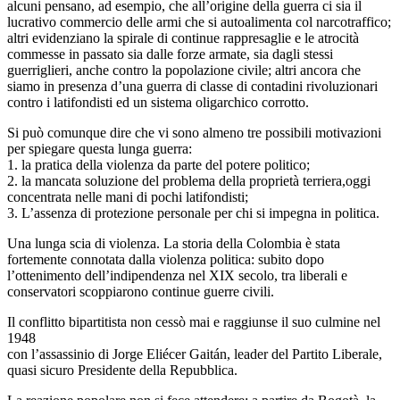
alcuni pensano, ad esempio, che all’origine della guerra ci sia il
lucrativo commercio delle armi che si autoalimenta col narcotraffico;
altri evidenziano la spirale di continue rappresaglie e le atrocità
commesse in passato sia dalle forze armate, sia dagli stessi
guerriglieri, anche contro la popolazione civile; altri ancora che
siamo in presenza d’una guerra di classe di contadini rivoluzionari
contro i latifondisti ed un sistema oligarchico corrotto.
Si può comunque dire che vi sono almeno tre possibili motivazioni
per spiegare questa lunga guerra:
1. la pratica della violenza da parte del potere politico;
2. la mancata soluzione del problema della proprietà terriera,oggi
concentrata nelle mani di pochi latifondisti;
3. L’assenza di protezione personale per chi si impegna in politica.
Una lunga scia di violenza. La storia della Colombia è stata
fortemente connotata dalla violenza politica: subito dopo
l’ottenimento dell’indipendenza nel XIX secolo, tra liberali e
conservatori scoppiarono continue guerre civili.
Il conflitto bipartitista non cessò mai e raggiunse il suo culmine nel
1948
con l’assassinio di Jorge Eliécer Gaitán, leader del Partito Liberale,
quasi sicuro Presidente della Repubblica.