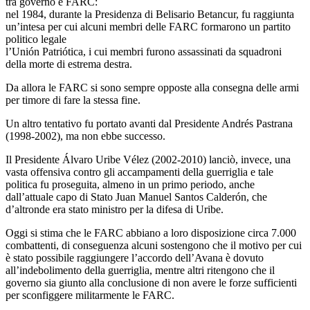
tra governo e FARC:
nel 1984, durante la Presidenza di Belisario Betancur, fu raggiunta
un’intesa per cui alcuni membri delle FARC formarono un partito
politico legale
l’Unión Patriótica, i cui membri furono assassinati da squadroni
della morte di estrema destra.
Da allora le FARC si sono sempre opposte alla consegna delle armi
per timore di fare la stessa fine.
Un altro tentativo fu portato avanti dal Presidente Andrés Pastrana
(1998-2002), ma non ebbe successo.
Il Presidente Álvaro Uribe Vélez (2002-2010) lanciò, invece, una
vasta offensiva contro gli accampamenti della guerriglia e tale
politica fu proseguita, almeno in un primo periodo, anche
dall’attuale capo di Stato Juan Manuel Santos Calderón, che
d’altronde era stato ministro per la difesa di Uribe.
Oggi si stima che le FARC abbiano a loro disposizione circa 7.000
combattenti, di conseguenza alcuni sostengono che il motivo per cui
è stato possibile raggiungere l’accordo dell’Avana è dovuto
all’indebolimento della guerriglia, mentre altri ritengono che il
governo sia giunto alla conclusione di non avere le forze sufficienti
per sconfiggere militarmente le FARC.