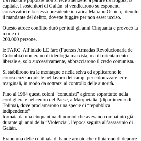
La reazione popolare non si fece attendere: a partire da Bogotà, la
capitale, i sostenitori di Gaitán, si vendicarono su esponenti
conservatori e lo stesso presidente in carica Mariano Ospina, ritenuto
il mandante del delitto, dovette fuggire per non esser ucciso.
Questo atroce conflitto durò per tutti gli anni Cinquanta e provocò la
morte di
200.000 persone.
le FARC. All’inizio LE farc (Fuerzas Armadas Revolucionaria de
Colombia) non erano di ideologia marxista, ma di orientamento
liberale e, solo successivamente, abbracciarono il credo comunista.
Si stabilirono tra le montagne e nella selva ed applicarono le
conoscenze acquisite nel lavoro dei campi per colonizzare terre
marginali, in modo da sottrarsi al controllo delle autorità.
Fino al 1964 questi coloni “comunisti” agirono soprattutto nella
cordigliera e nel centro del Paese, a Marquetalia, (dipartimento di
Tolima), dove proclamarono una specie di “repubblica
indipendente”
formata da una cinquantina di uomini che avevano combattuto già
durante gli anni della “Violencia”, l’epoca seguita all’assassinio di
Gaitán.
Erano una delle centinaia di bande armate che rifiutarono di deporre