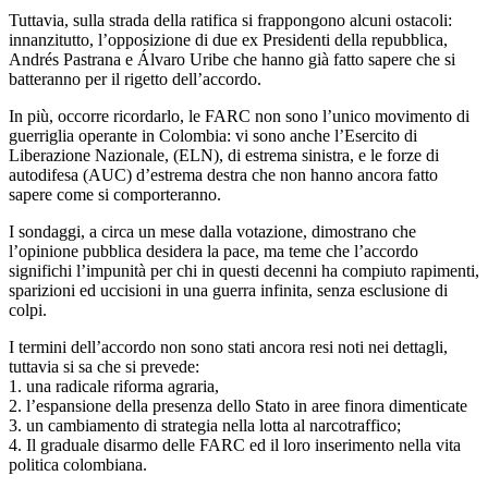
Tuttavia, sulla strada della ratifica si frappongono alcuni ostacoli:
innanzitutto, l’opposizione di due ex Presidenti della repubblica,
Andrés Pastrana e Álvaro Uribe che hanno già fatto sapere che si
batteranno per il rigetto dell’accordo.
In più, occorre ricordarlo, le FARC non sono l’unico movimento di
guerriglia operante in Colombia: vi sono anche l’Esercito di
Liberazione Nazionale, (ELN), di estrema sinistra, e le forze di
autodifesa (AUC) d’estrema destra che non hanno ancora fatto
sapere come si comporteranno.
I sondaggi, a circa un mese dalla votazione, dimostrano che
l’opinione pubblica desidera la pace, ma teme che l’accordo
significhi l’impunità per chi in questi decenni ha compiuto rapimenti,
sparizioni ed uccisioni in una guerra infinita, senza esclusione di
colpi.
I termini dell’accordo non sono stati ancora resi noti nei dettagli,
tuttavia si sa che si prevede:
1. una radicale riforma agraria,
2. l’espansione della presenza dello Stato in aree finora dimenticate
3. un cambiamento di strategia nella lotta al narcotraffico;
4. Il graduale disarmo delle FARC ed il loro inserimento nella vita
politica colombiana.