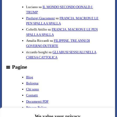
Luciano
su
IL MONDO SECONDO DONALD J.
TRUMP
Pierluigi Giacomoni
su
FRANCIA. MACRON E LE
PEN SPALLA A SPALLA
Coltelli Attilio
su
FRANCIA. MACRON E LE PEN
SPALLA A SPALLA
Amalia Riccardi
su
FILIPPINE. TRE ANNI DI
GOVERNO DUTERTE
riccardo borghi
su
GLI ABUSI SESSUALI NELLA
CHIESA CATTOLICA
Pagine
Blog
Bologna
Chi sono
Contatti
Documenti PDF
Privacy Policy
Benvenuto
We value your privacy