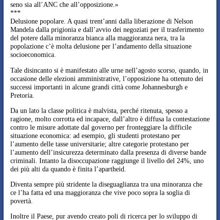
seno sia all’ANC che all’opposizione.»
***
Delusione popolare. A quasi trent’anni dalla liberazione di Nelson
Mandela dalla prigionia e dall’avvio dei negoziati per il trasferimento
del potere dalla minoranza bianca alla maggioranza nera, tra la
popolazione c’è molta delusione per l’andamento della situazione
socioeconomica.
Tale disincanto si è manifestato alle urne nell’agosto scorso, quando, in
occasione delle elezioni amministrative, l’opposizione ha ottenuto dei
successi importanti in alcune grandi città come Johannesburgh e
Pretoria.
Da un lato la classe politica è malvista, perché ritenuta, spesso a
ragione, molto corrotta ed incapace, dall’altro è diffusa la contestazione
contro le misure adottate dal governo per fronteggiare la difficile
situazione economica: ad esempio, gli studenti protestano per
l’aumento delle tasse universitarie; altre categorie protestano per
l’aumento dell’insicurezza determinato dalla presenza di diverse bande
criminali. Intanto la disoccupazione raggiunge il livello del 24%, uno
dei più alti da quando è finita l’apartheid.
Diventa sempre più stridente la diseguaglianza tra una minoranza che
ce l’ha fatta ed una maggioranza che vive poco sopra la soglia di
povertà.
Inoltre il Paese, pur avendo creato poli di ricerca per lo sviluppo di