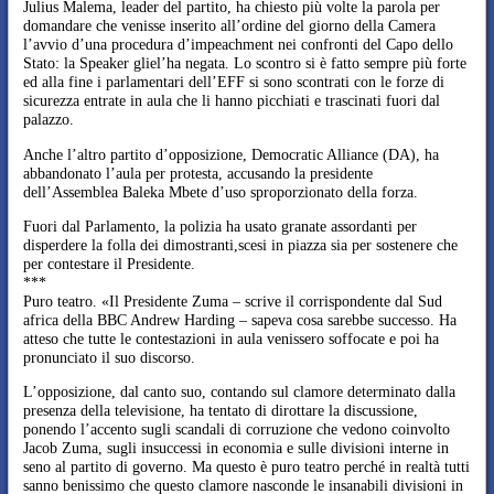
Julius Malema, leader del partito, ha chiesto più volte la parola per
domandare che venisse inserito all’ordine del giorno della Camera
l’avvio d’una procedura d’impeachment nei confronti del Capo dello
Stato: la Speaker gliel’ha negata. Lo scontro si è fatto sempre più forte
ed alla fine i parlamentari dell’EFF si sono scontrati con le forze di
sicurezza entrate in aula che li hanno picchiati e trascinati fuori dal
palazzo.
Anche l’altro partito d’opposizione, Democratic Alliance (DA), ha
abbandonato l’aula per protesta, accusando la presidente
dell’Assemblea Baleka Mbete d’uso sproporzionato della forza.
Fuori dal Parlamento, la polizia ha usato granate assordanti per
disperdere la folla dei dimostranti,scesi in piazza sia per sostenere che
per contestare il Presidente.
***
Puro teatro. «Il Presidente Zuma – scrive il corrispondente dal Sud
africa della BBC Andrew Harding – sapeva cosa sarebbe successo. Ha
atteso che tutte le contestazioni in aula venissero soffocate e poi ha
pronunciato il suo discorso.
L’opposizione, dal canto suo, contando sul clamore determinato dalla
presenza della televisione, ha tentato di dirottare la discussione,
ponendo l’accento sugli scandali di corruzione che vedono coinvolto
Jacob Zuma, sugli insuccessi in economia e sulle divisioni interne in
seno al partito di governo. Ma questo è puro teatro perché in realtà tutti
sanno benissimo che questo clamore nasconde le insanabili divisioni in