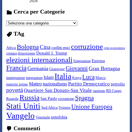
2026
Cerca per Categorie
C
e
r
TAg
c
a
corruzione
Bologna
Cina
p
Africa
conflitti etnici
crisi economica
e
Donald J. Trump
cronaca
dispotismo
r
elezioni internazionali
C
Europa
Emigrazione
a
Francia
Giovanni
Germania
Gran Bretagna
Giappone
t
Italia
e
Luca
Islam
immigrazione
Marco
integrazione
Kenya
g
Partito Democratico
Matteo
nazionalismo
petrolio
o
materie prime
r
povertà
Quartiere San Donato-San Vitale
razzismo
RD Congo
i
Russia
Spagna
e
San Paolo
Ruanda
sovranismo
Stati Uniti
Unione Europea
Sud Africa
Svizzera
Vangelo
xenofobia
Venezuela
Commenti