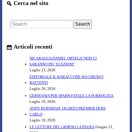
Cerca nel sito
S
e
a
r
c
h
Articoli recenti
NICARAGUA DANIEL ORTEGA”NON CI
SARANNO PIU’ ELEZIONI”
Luglio 23, 2026
EDITORIALE IL BARACCONE HA CHIUSO I
BATTENTI
Luglio 20, 2026
GERMANIA PER SPAHN FATALE LA SURROGATA
Luglio 19, 2026
ANDY BURNHAM, QUARTO PREMIER DI RE
CARLO
Luglio 18, 2026
LE LETTURE DEL GIORNO LA PAURA
Giugno 21,