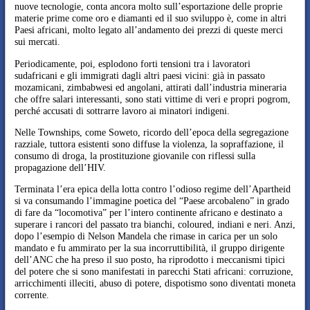
nuove tecnologie, conta ancora molto sull’esportazione delle proprie
materie prime come oro e diamanti ed il suo sviluppo è, come in altri
Paesi africani, molto legato all’andamento dei prezzi di queste merci
sui mercati.
Periodicamente, poi, esplodono forti tensioni tra i lavoratori
sudafricani e gli immigrati dagli altri paesi vicini: già in passato
mozamicani, zimbabwesi ed angolani, attirati dall’industria mineraria
che offre salari interessanti, sono stati vittime di veri e propri pogrom,
perché accusati di sottrarre lavoro ai minatori indigeni.
Nelle Townships, come Soweto, ricordo dell’epoca della segregazione
razziale, tuttora esistenti sono diffuse la violenza, la sopraffazione, il
consumo di droga, la prostituzione giovanile con riflessi sulla
propagazione dell’HIV.
Terminata l’era epica della lotta contro l’odioso regime dell’Apartheid
si va consumando l’immagine poetica del “Paese arcobaleno” in grado
di fare da “locomotiva” per l’intero continente africano e destinato a
superare i rancori del passato tra bianchi, coloured, indiani e neri. Anzi,
dopo l’esempio di Nelson Mandela che rimase in carica per un solo
mandato e fu ammirato per la sua incorruttibilità, il gruppo dirigente
dell’ANC che ha preso il suo posto, ha riprodotto i meccanismi tipici
del potere che si sono manifestati in parecchi Stati africani: corruzione,
arricchimenti illeciti, abuso di potere, dispotismo sono diventati moneta
corrente.