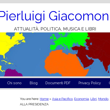
Skip
to
Content
Pierluigi Giacomon
ATTUALITÀ, POLITICA, MUSICA E LIBRI
Chi sono
Blog
Documenti PDF
Privacy Policy
You are here:
Home
»
Asia e Pacifico
,
Economia
,
Libri
,
Mondo
,
ALLA PRESIDENZA