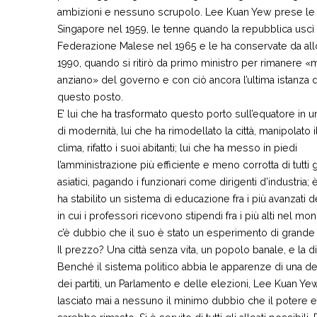
ambizioni e nessuno scrupolo. Lee Kuan Yew prese le r
Singapore nel 1959, le tenne quando la repubblica uscì 
Federazione Malese nel 1965 e le ha conservate da allo
1990, quando si ritirò da primo ministro per rimanere
anziano» del governo e con ciò ancora l’ultima istanza d
questo posto.
E’ lui che ha trasformato questo porto sull’equatore in u
di modernità, lui che ha rimodellato la città, manipolato 
clima, rifatto i suoi abitanti; lui che ha messo in piedi
l’amministrazione più efficiente e meno corrotta di tutti gl
asiatici, pagando i funzionari come dirigenti d’industria; 
ha stabilito un sistema di educazione fra i più avanzati d
in cui i professori ricevono stipendi fra i più alti nel m
c’è dubbio che il suo è stato un esperimento di grand
Il prezzo? Una città senza vita, un popolo banale, e la dit
Benché il sistema politico abbia le apparenze di una d
dei partiti, un Parlamento e delle elezioni, Lee Kuan Ye
lasciato mai a nessuno il minimo dubbio che il potere e