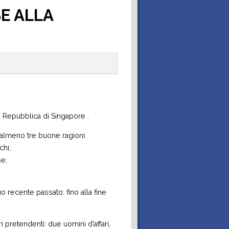
e
s
g
u
v
t
E ALLA
o
m
a
a
n
e
c
t
o
n
y
t
t
P
i
 Repubblica di Singapore .
r almeno tre buone ragioni:
i
o
chi;
se;
P
l
D
i
suo recente passato: fino alla fine
 pretendenti: due uomini d’affari,