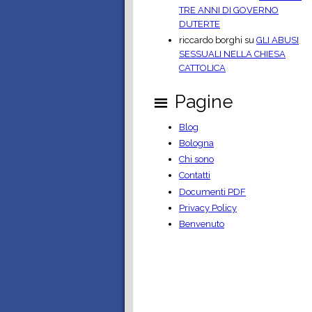
TRE ANNI DI GOVERNO
DUTERTE
riccardo borghi
su
GLI ABUSI
SESSUALI NELLA CHIESA
CATTOLICA
Pagine
Blog
Bologna
Chi sono
Contatti
Documenti PDF
Privacy Policy
Benvenuto