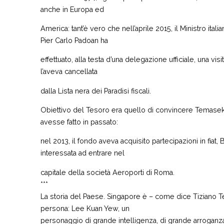
anche in Europa ed
America: tant’è vero che nell’aprile 2015, il Ministro ita
Pier Carlo Padoan ha
effettuato, alla testa d’una delegazione ufficiale, una vis
l’aveva cancellata
dalla Lista nera dei Paradisi fiscali.
Obiettivo del Tesoro era quello di convincere Temasek ad
avesse fatto in passato:
nel 2013, il fondo aveva acquisito partecipazioni in fiat,
interessata ad entrare nel
capitale della società Aeroporti di Roma.
***
La storia del Paese. Singapore è – come dice Tiziano Te
persona: Lee Kuan Yew, un
personaggio di grande intelligenza, di grande arroganza