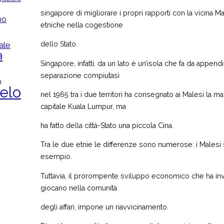
singapore di migliorare i propri rapporti con la vicina M
mo
etniche nella cogestione
ale
dello Stato.
a
Singapore, infatti, da un lato è un’isola che fa da append
separazione compiutasi
a
elo
nel 1965 tra i due territori ha consegnato ai Malesi la
capitale Kuala Lumpur, ma
ha fatto della città-Stato una piccola Cina.
Tra le due etnie le differenze sono numerose: i Malesi
esempio.
Tuttavia, il prorompente sviluppo economico che ha inves
giocano nella comunità
degli affari, impone un riavvicinamento.