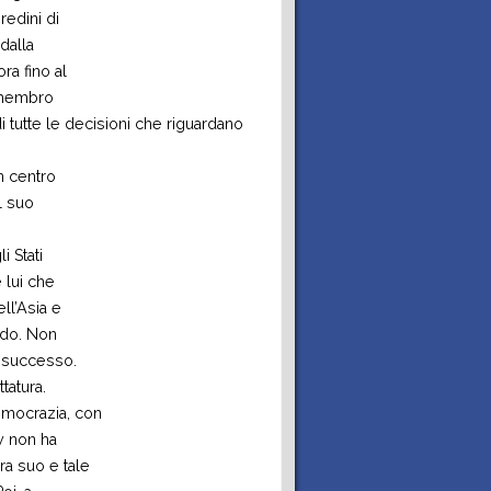
edini di
dalla
ra fino al
 «membro
i tutte le decisioni che riguardano
n centro
il suo
i Stati
è lui che
ell’Asia e
ondo. Non
e successo.
tatura.
emocrazia, con
w non ha
ra suo e tale