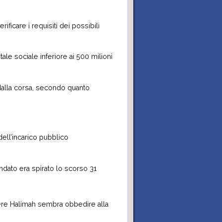
F
c
y
ificare i requisiti dei possibili
itale sociale inferiore ai 500 milioni
 dalla corsa, secondo quanto
dell’incarico pubblico
ndato era spirato lo scorso 31
gere Halimah sembra obbedire alla