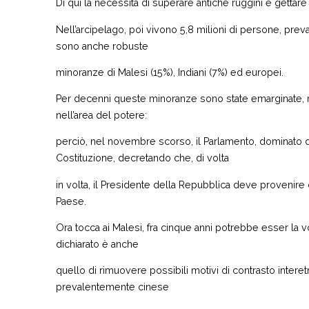
Di qui la necessità di superare antiche ruggini e gettare 
Nell’arcipelago, poi vivono 5,8 milioni di persone, pre
sono anche robuste
minoranze di Malesi (15%), Indiani (7%) ed europei.
Per decenni queste minoranze sono state emarginate, 
nell’area del potere:
perciò, nel novembre scorso, il Parlamento, dominato 
Costituzione, decretando che, di volta
in volta, il Presidente della Repubblica deve provenire 
Paese.
Ora tocca ai Malesi, fra cinque anni potrebbe esser la vo
dichiarato è anche
quello di rimuovere possibili motivi di contrasto interet
prevalentemente cinese