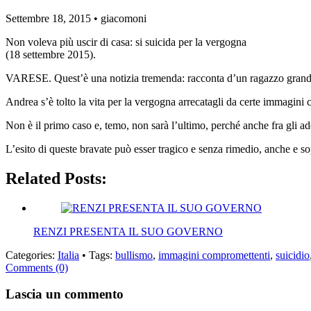
Settembre 18, 2015 •
giacomoni
Non voleva più uscir di casa: si suicida per la vergogna
(18 settembre 2015).
VARESE. Quest’è una notizia tremenda: racconta d’un ragazzo grande, 2
Andrea s’è tolto la vita per la vergogna arrecatagli da certe immagini 
Non è il primo caso e, temo, non sarà l’ultimo, perché anche fra gli a
L’esito di queste bravate può esser tragico e senza rimedio, anche e sop
Related Posts:
RENZI PRESENTA IL SUO GOVERNO
Categories:
Italia
• Tags:
bullismo
,
immagini compromettenti
,
suicidio
Comments (0)
Lascia un commento