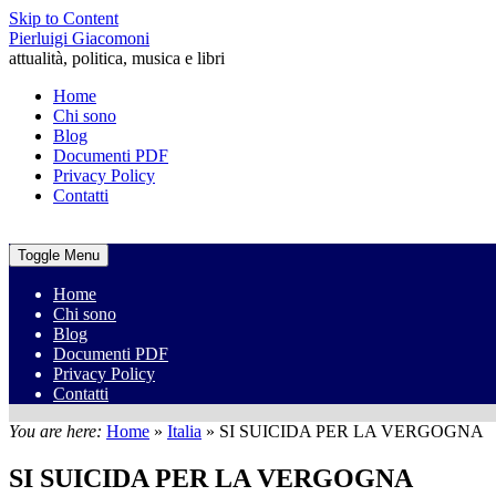
Skip to Content
Pierluigi Giacomoni
attualità, politica, musica e libri
Home
Chi sono
Blog
Documenti PDF
Privacy Policy
Contatti
Toggle Menu
Home
Chi sono
Blog
Documenti PDF
Privacy Policy
Contatti
You are here:
Home
»
Italia
»
SI SUICIDA PER LA VERGOGNA
SI SUICIDA PER LA VERGOGNA