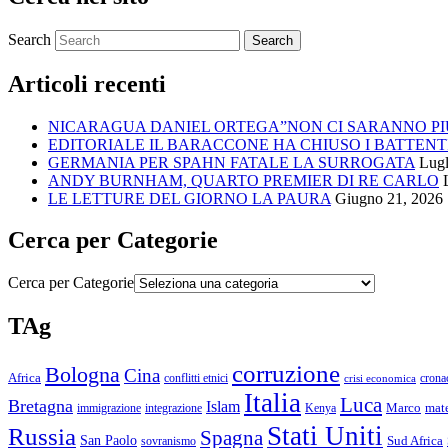
Search
Articoli recenti
NICARAGUA DANIEL ORTEGA”NON CI SARANNO PIU
EDITORIALE IL BARACCONE HA CHIUSO I BATTENT
GERMANIA PER SPAHN FATALE LA SURROGATA
Lugl
ANDY BURNHAM, QUARTO PREMIER DI RE CARLO
LE LETTURE DEL GIORNO LA PAURA
Giugno 21, 2026
Cerca per Categorie
Cerca per Categorie
TAg
corruzione
Bologna
Cina
Africa
crona
conflitti etnici
crisi economica
Italia
Luca
Bretagna
Islam
immigrazione
Marco
mate
integrazione
Kenya
Stati Uniti
Russia
Spagna
San Paolo
sovranismo
Sud Africa