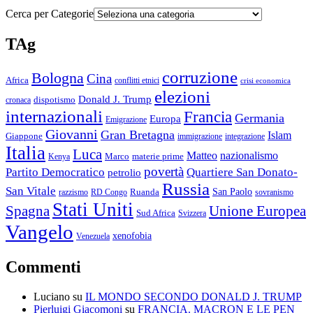
Cerca per Categorie
TAg
corruzione
Bologna
Cina
Africa
conflitti etnici
crisi economica
elezioni
Donald J. Trump
cronaca
dispotismo
internazionali
Francia
Germania
Europa
Emigrazione
Giovanni
Gran Bretagna
Islam
Giappone
immigrazione
integrazione
Italia
Luca
Matteo
nazionalismo
Marco
materie prime
Kenya
povertà
Partito Democratico
Quartiere San Donato-
petrolio
Russia
San Vitale
San Paolo
razzismo
RD Congo
Ruanda
sovranismo
Stati Uniti
Spagna
Unione Europea
Sud Africa
Svizzera
Vangelo
xenofobia
Venezuela
Commenti
Luciano
su
IL MONDO SECONDO DONALD J. TRUMP
Pierluigi Giacomoni
su
FRANCIA. MACRON E LE PEN