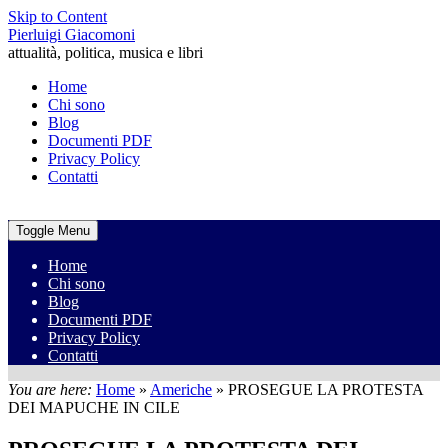
Skip to Content
Pierluigi Giacomoni
attualità, politica, musica e libri
Home
Chi sono
Blog
Documenti PDF
Privacy Policy
Contatti
Toggle Menu
Home
Chi sono
Blog
Documenti PDF
Privacy Policy
Contatti
You are here:
Home
»
Americhe
»
PROSEGUE LA PROTESTA
DEI MAPUCHE IN CILE