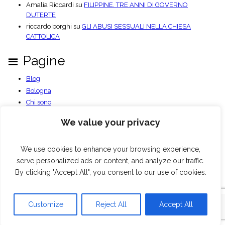
Amalia Riccardi
su
FILIPPINE. TRE ANNI DI GOVERNO
DUTERTE
riccardo borghi
su
GLI ABUSI SESSUALI NELLA CHIESA
CATTOLICA
Pagine
Blog
Bologna
Chi sono
Contatti
We value your privacy
Documenti PDF
Privacy Policy
Benvenuto
We use cookies to enhance your browsing experience,
serve personalized ads or content, and analyze our traffic.
By clicking "Accept All", you consent to our use of cookies.
Blog
Bologna
Chi sono
Contatti
Documenti PDF
Privacy Policy
Benvenuto
© Pierluigi Giacomoni, 2026
Customize
Reject All
Accept All