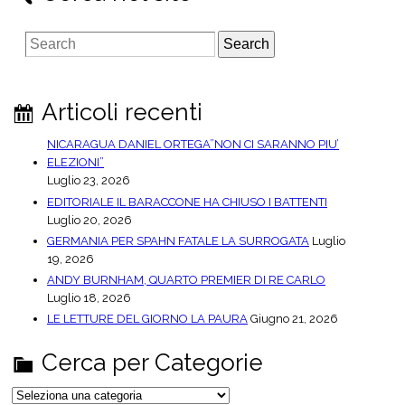
S
e
a
r
Articoli recenti
c
h
NICARAGUA DANIEL ORTEGA”NON CI SARANNO PIU’
ELEZIONI”
Luglio 23, 2026
EDITORIALE IL BARACCONE HA CHIUSO I BATTENTI
Luglio 20, 2026
GERMANIA PER SPAHN FATALE LA SURROGATA
Luglio
19, 2026
ANDY BURNHAM, QUARTO PREMIER DI RE CARLO
Luglio 18, 2026
LE LETTURE DEL GIORNO LA PAURA
Giugno 21, 2026
Cerca per Categorie
C
e