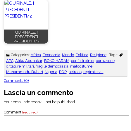
QUIRINALE. I
PRECEDENTI
PRESIDENTI/2
Categories:
Africa
,
Economia
,
Mondo
,
Politica
,
Religione
• Tags:
APC
,
Atiku Abubakar
,
BOKO HARAM
,
conflitti etnici
,
corruzione
,
dittature militari
,
fragile democrazia
,
malcostume
,
Muhammadu Buhari
,
Nigeria
,
PDP
,
petrolio
,
regimi civili
Comments (0)
Lascia un commento
Your email address will not be published.
Comment
(required)