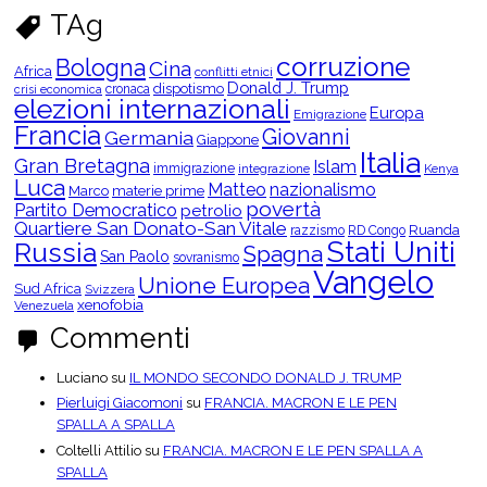
r
TAg
c
a
p
corruzione
Bologna
Cina
e
Africa
conflitti etnici
r
Donald J. Trump
dispotismo
cronaca
crisi economica
C
elezioni internazionali
Europa
a
Emigrazione
t
Francia
Giovanni
Germania
Giappone
e
Italia
g
Gran Bretagna
Islam
o
immigrazione
integrazione
Kenya
Luca
r
Matteo
nazionalismo
Marco
materie prime
i
povertà
Partito Democratico
petrolio
e
Quartiere San Donato-San Vitale
Ruanda
razzismo
RD Congo
Stati Uniti
Russia
Spagna
San Paolo
sovranismo
Vangelo
Unione Europea
Sud Africa
Svizzera
xenofobia
Venezuela
Commenti
Luciano
su
IL MONDO SECONDO DONALD J. TRUMP
Pierluigi Giacomoni
su
FRANCIA. MACRON E LE PEN
SPALLA A SPALLA
Coltelli Attilio
su
FRANCIA. MACRON E LE PEN SPALLA A
SPALLA