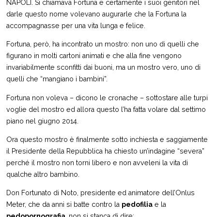
NAPOLI. Si chiamava Fortuna e certamente i suoi genitori nel
darle questo nome volevano augurarle che la Fortuna la
accompagnasse per una vita lunga e felice.
Fortuna, però, ha incontrato un mostro: non uno di quelli che
figurano in molti cartoni animati e che alla fine vengono
invariabilmente sconfitti dai buoni, ma un mostro vero, uno di
quelli che “mangiano i bambini”.
Fortuna non voleva – dicono le cronache – sottostare alle turpi
voglie del mostro ed allora questo l’ha fatta volare dal settimo
piano nel giugno 2014.
Ora questo mostro è finalmente sotto inchiesta e saggiamente
il Presidente della Repubblica ha chiesto un’indagine “severa”
perché il mostro non torni libero e non avveleni la vita di
qualche altro bambino.
Don Fortunato di Noto, presidente ed animatore dell’Onlus
Meter, che da anni si batte contro la
pedofilia
e la
pedopornografia
, non si stanca di dire: