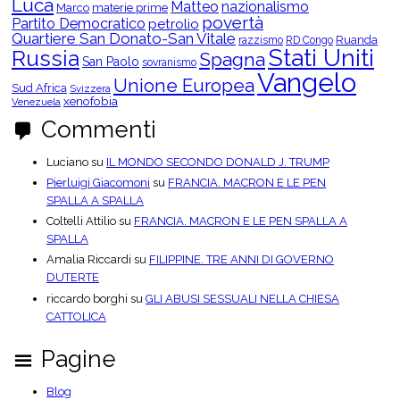
Luca
r
Matteo
nazionalismo
Marco
materie prime
i
povertà
Partito Democratico
petrolio
e
Quartiere San Donato-San Vitale
Ruanda
razzismo
RD Congo
Stati Uniti
Russia
Spagna
San Paolo
sovranismo
Vangelo
Unione Europea
Sud Africa
Svizzera
xenofobia
Venezuela
Commenti
Luciano
su
IL MONDO SECONDO DONALD J. TRUMP
Pierluigi Giacomoni
su
FRANCIA. MACRON E LE PEN
SPALLA A SPALLA
Coltelli Attilio
su
FRANCIA. MACRON E LE PEN SPALLA A
SPALLA
Amalia Riccardi
su
FILIPPINE. TRE ANNI DI GOVERNO
DUTERTE
riccardo borghi
su
GLI ABUSI SESSUALI NELLA CHIESA
CATTOLICA
Pagine
Blog