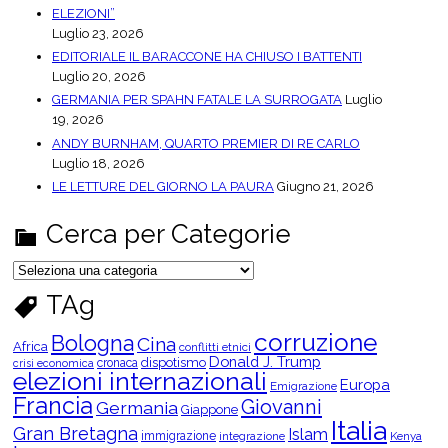
ELEZIONI”
Luglio 23, 2026
EDITORIALE IL BARACCONE HA CHIUSO I BATTENTI
Luglio 20, 2026
GERMANIA PER SPAHN FATALE LA SURROGATA
Luglio
19, 2026
ANDY BURNHAM, QUARTO PREMIER DI RE CARLO
Luglio 18, 2026
LE LETTURE DEL GIORNO LA PAURA
Giugno 21, 2026
Cerca per Categorie
C
e
r
TAg
c
a
p
corruzione
Bologna
Cina
e
Africa
conflitti etnici
r
Donald J. Trump
dispotismo
cronaca
crisi economica
C
elezioni internazionali
Europa
a
Emigrazione
t
Francia
Giovanni
Germania
Giappone
e
Italia
g
Gran Bretagna
Islam
o
immigrazione
integrazione
Kenya