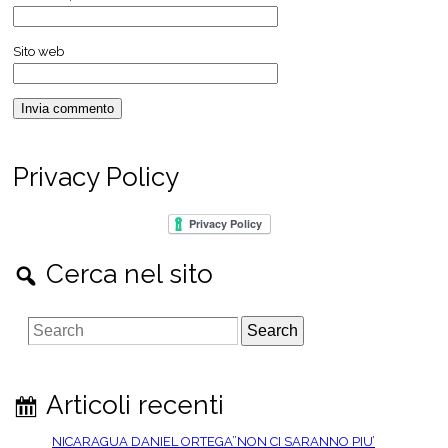
Sito web
Privacy Policy
Cerca nel sito
S
e
a
r
Articoli recenti
c
h
NICARAGUA DANIEL ORTEGA”NON CI SARANNO PIU’