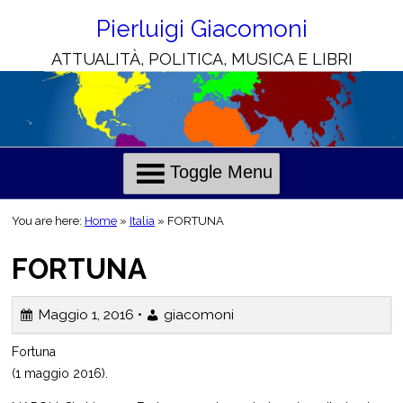
Skip
to
Pierluigi Giacomoni
Content
ATTUALITÀ, POLITICA, MUSICA E LIBRI
H
C
o
h
l
r
Toggle Menu
i
i
e
s
You are here:
Home
»
Italia
»
FORTUNA
o
n
FORTUNA
o
t
i
Maggio 1, 2016 •
giacomoni
i
Fortuna
l
(1 maggio 2016).
i