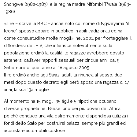
Shongwe (1982-1983), e la regina madre Ntfombi Tfwala (1983-
1986).
«Il re – scrive la BBC – anche noto col nome di Ngweyama “il
leone” spesso appare in pubblico in abiti tradizionali ed ha
come consuetudine molte mogli»: nel 2001, per fronteggiare il
diffondersi dell’HIV, che infierisce notevolmente sulla
popolazione ordinò la castità: le ragazze avrebbero dovuto
astenersi dall’aver rapporti sessuali per cinque anni, dal 9
Settembre di quell’anno al 18 agosto 2005.
Il re ordinò anche agli Swazi adulti la rinuncia al sesso: due
mesi dopo questo decreto egli però sposò una ragazza di 17
anni, la sua 13a moglie.
Al momento ha 15 mogli, 35 figli e 5 nipoti che ocupano
diverse proprietà nel Paese, uno dei più poveri dell’Africa:
poiché conduce una vita estremamente dispendiosa utilizza i
fondi dello Stato per costruirsi palazzi sempre più grandi ed
acquistare automobili costose.