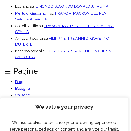
Luciano
su
IL MONDO SECONDO DONALD J. TRUMP
Pierluigi Giacomoni
su
FRANCIA. MACRON E LE PEN
SPALLA A SPALLA
Coltelli Attilio
su
FRANCIA. MACRON E LE PEN SPALLA A
SPALLA
Amalia Riccardi
su
FILIPPINE. TRE ANNI DI GOVERNO
DUTERTE
riccardo borghi
su
GLI ABUSI SESSUALI NELLA CHIESA
CATTOLICA
Pagine
Blog
Bologna
Chi sono
Contatti
We value your privacy
Documenti PDF
Privacy Policy
We use cookies to enhance your browsing experience,
Benvenuto
serve personalized ads or content, and analyze our traffic.