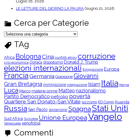
Luglio 18, 2026
LE LETTURE DEL GIORNO LA PAURA
Giugno 21, 2026
Cerca per Categorie
C
e
r
TAg
c
a
p
corruzione
Bologna
Cina
e
Africa
conflitti etnici
r
Donald J. Trump
dispotismo
cronaca
crisi economica
C
elezioni internazionali
Europa
a
Emigrazione
t
Francia
Giovanni
Germania
Giappone
e
Italia
g
Gran Bretagna
Islam
o
immigrazione
integrazione
Kenya
Luca
r
Matteo
nazionalismo
Marco
materie prime
i
povertà
Partito Democratico
petrolio
e
Quartiere San Donato-San Vitale
Ruanda
razzismo
RD Congo
Stati Uniti
Russia
Spagna
San Paolo
sovranismo
Vangelo
Unione Europea
Sud Africa
Svizzera
xenofobia
Venezuela
Commenti