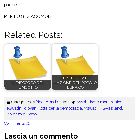
paese.
PIER LUIGI GIACOMONI
Related Posts:
ISRAELE, STATO-
IL DISCORSO DEL
NAZIONE DEL POPOLO
LINGOTTO
EBRAICO
Categories:
Africa
,
Mondo
• Tags:
Assolutismo monarchico
,
eSwatini
,
giovani
,
lotta per la democrazia
,
Mswati III
,
Swaziland
,
violenza di Stato
Comments (0)
Lascia un commento