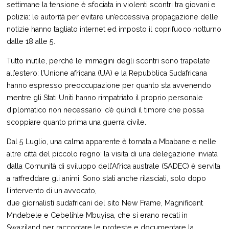
settimane la tensione è sfociata in violenti scontri tra giovani e
polizia: le autorità per evitare un’eccessiva propagazione delle
notizie hanno tagliato internet ed imposto il coprifuoco notturno
dalle 18 alle 5.
Tutto inutile, perché le immagini degli scontri sono trapelate
all’estero: l’Unione africana (UA) e la Repubblica Sudafricana
hanno espresso preoccupazione per quanto sta avvenendo
mentre gli Stati Uniti hanno rimpatriato il proprio personale
diplomatico non necessario: c’è quindi il timore che possa
scoppiare quanto prima una guerra civile.
Dal 5 Luglio, una calma apparente è tornata a Mbabane e nelle
altre città del piccolo regno: la visita di una delegazione inviata
dalla Comunità di sviluppo dell’Africa australe (SADEC) è servita
a raffreddare gli animi. Sono stati anche rilasciati, solo dopo
l’intervento di un avvocato,
due giornalisti sudafricani del sito New Frame, Magnificent
Mndebele e Cebelihle Mbuyisa, che si erano recati in
Swaziland per raccontare le proteste e documentare la