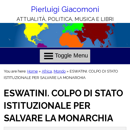
Skip
to
Pierluigi Giacomoni
Content
ATTUALITÀ, POLITICA, MUSICA E LIBRI
H
C
o
h
l
r
Toggle Menu
i
i
e
s
You are here:
Home
»
Africa
,
Mondo
»
ESWATINI. COLPO DI STATO
o
ISTITUZIONALE PER SALVARE LA MONARCHIA
n
ESWATINI. COLPO DI STATO
o
t
i
ISTITUZIONALE PER
i
l
SALVARE LA MONARCHIA
i