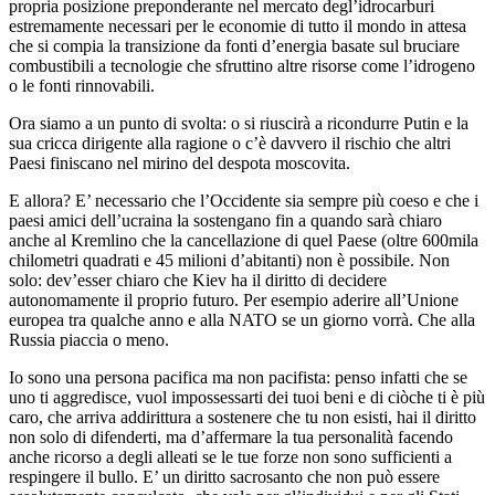
propria posizione preponderante nel mercato degl’idrocarburi
estremamente necessari per le economie di tutto il mondo in attesa
che si compia la transizione da fonti d’energia basate sul bruciare
combustibili a tecnologie che sfruttino altre risorse come l’idrogeno
o le fonti rinnovabili.
Ora siamo a un punto di svolta: o si riuscirà a ricondurre Putin e la
sua cricca dirigente alla ragione o c’è davvero il rischio che altri
Paesi finiscano nel mirino del despota moscovita.
E allora? E’ necessario che l’Occidente sia sempre più coeso e che i
paesi amici dell’ucraina la sostengano fin a quando sarà chiaro
anche al Kremlino che la cancellazione di quel Paese (oltre 600mila
chilometri quadrati e 45 milioni d’abitanti) non è possibile. Non
solo: dev’esser chiaro che Kiev ha il diritto di decidere
autonomamente il proprio futuro. Per esempio aderire all’Unione
europea tra qualche anno e alla NATO se un giorno vorrà. Che alla
Russia piaccia o meno.
Io sono una persona pacifica ma non pacifista: penso infatti che se
uno ti aggredisce, vuol impossessarti dei tuoi beni e di ciòche ti è più
caro, che arriva addirittura a sostenere che tu non esisti, hai il diritto
non solo di difenderti, ma d’affermare la tua personalità facendo
anche ricorso a degli alleati se le tue forze non sono sufficienti a
respingere il bullo. E’ un diritto sacrosanto che non può essere