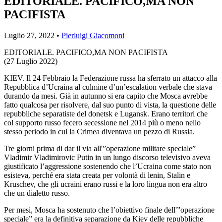
EDITORIALE. PACIFICO,MA NON
PACIFISTA
Luglio 27, 2022 •
Pierluigi Giacomoni
EDITORIALE. PACIFICO,MA NON PACIFISTA
(27 Luglio 2022)
KIEV. Il 24 Febbraio la Federazione russa ha sferrato un attacco alla
Repubblica d’Ucraina al culmine d’un’escalation verbale che stava
durando da mesi. Già in autunno si era capito che Mosca avrebbe
fatto qualcosa per risolvere, dal suo punto di vista, la questione delle
repubbliche separatiste del donetsk e Lugansk. Erano territori che
col supporto russo fecero secessione nel 2014 più o meno nello
stesso periodo in cui la Crimea diventava un pezzo di Russia.
Tre giorni prima di dar il via all'”operazione militare speciale”
Vladimir Vladimirovic Putin in un lungo discorso televisivo aveva
giustificato l’aggressione sostenendo che l’Ucraina come stato non
esisteva, perché era stata creata per volontà di lenin, Stalin e
Kruschev, che gli ucraini erano russi e la loro lingua non era altro
che un dialetto russo.
Per mesi, Mosca ha sostenuto che l’obiettivo finale dell'”operazione
speciale” era la definitiva separazione da Kiev delle repubbliche