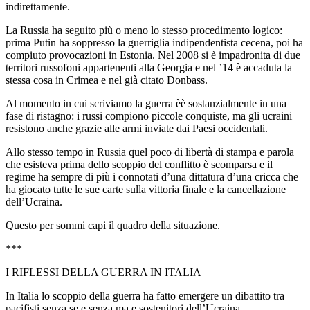
indirettamente.
La Russia ha seguito più o meno lo stesso procedimento logico:
prima Putin ha soppresso la guerriglia indipendentista cecena, poi ha
compiuto provocazioni in Estonia. Nel 2008 si è impadronita di due
territori russofoni appartenenti alla Georgia e nel ’14 è accaduta la
stessa cosa in Crimea e nel già citato Donbass.
Al momento in cui scriviamo la guerra èè sostanzialmente in una
fase di ristagno: i russi compiono piccole conquiste, ma gli ucraini
resistono anche grazie alle armi inviate dai Paesi occidentali.
Allo stesso tempo in Russia quel poco di libertà di stampa e parola
che esisteva prima dello scoppio del conflitto è scomparsa e il
regime ha sempre di più i connotati d’una dittatura d’una cricca che
ha giocato tutte le sue carte sulla vittoria finale e la cancellazione
dell’Ucraina.
Questo per sommi capi il quadro della situazione.
***
I RIFLESSI DELLA GUERRA IN ITALIA
In Italia lo scoppio della guerra ha fatto emergere un dibattito tra
pacifisti senza se e senza ma e sostenitori dell’Ucraina.