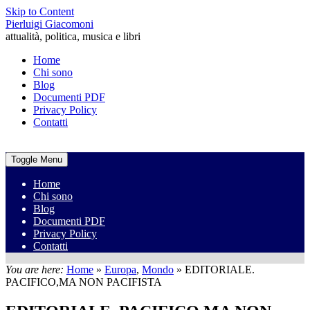
Skip to Content
Pierluigi Giacomoni
attualità, politica, musica e libri
Home
Chi sono
Blog
Documenti PDF
Privacy Policy
Contatti
Toggle Menu
Home
Chi sono
Blog
Documenti PDF
Privacy Policy
Contatti
You are here:
Home
»
Europa
,
Mondo
»
EDITORIALE.
PACIFICO,MA NON PACIFISTA