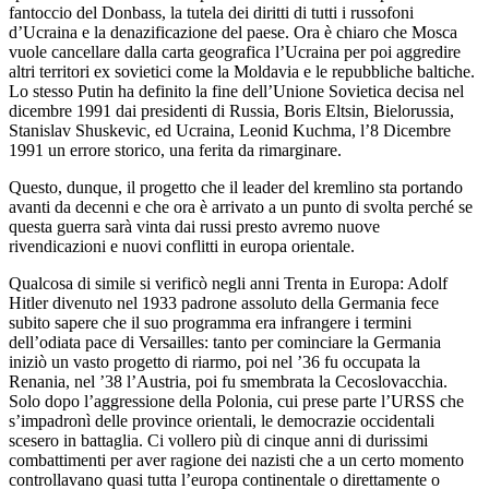
fantoccio del Donbass, la tutela dei diritti di tutti i russofoni
d’Ucraina e la denazificazione del paese. Ora è chiaro che Mosca
vuole cancellare dalla carta geografica l’Ucraina per poi aggredire
altri territori ex sovietici come la Moldavia e le repubbliche baltiche.
Lo stesso Putin ha definito la fine dell’Unione Sovietica decisa nel
dicembre 1991 dai presidenti di Russia, Boris Eltsin, Bielorussia,
Stanislav Shuskevic, ed Ucraina, Leonid Kuchma, l’8 Dicembre
1991 un errore storico, una ferita da rimarginare.
Questo, dunque, il progetto che il leader del kremlino sta portando
avanti da decenni e che ora è arrivato a un punto di svolta perché se
questa guerra sarà vinta dai russi presto avremo nuove
rivendicazioni e nuovi conflitti in europa orientale.
Qualcosa di simile si verificò negli anni Trenta in Europa: Adolf
Hitler divenuto nel 1933 padrone assoluto della Germania fece
subito sapere che il suo programma era infrangere i termini
dell’odiata pace di Versailles: tanto per cominciare la Germania
iniziò un vasto progetto di riarmo, poi nel ’36 fu occupata la
Renania, nel ’38 l’Austria, poi fu smembrata la Cecoslovacchia.
Solo dopo l’aggressione della Polonia, cui prese parte l’URSS che
s’impadronì delle province orientali, le democrazie occidentali
scesero in battaglia. Ci vollero più di cinque anni di durissimi
combattimenti per aver ragione dei nazisti che a un certo momento
controllavano quasi tutta l’europa continentale o direttamente o