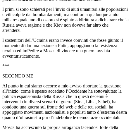
I primi si sono schierati per l’invio di aiuti umanitari alle popolazioni
civili colpite dai bombardamenti, ma contrari a qualunque aiuto
militare: qualcuno di costoro si è spinto addirittura a dichiarare che la
Russia aveva ragione e che Kiev non doveva far altro che
arrendersi.
I sostenitori dell’Ucraina erano invece convinti che fosse giunto il
momento di dar una lezione a Putin, appoggiando la resistenza
ucraina ed imPedire a Mosca di vincere una guerra avviata
avventuristicamente.
***
SECONDO ME
Al punto in cui siamo occorre a mio avviso riportare la questione
all’inizio: come è spesso accaduto l’Occidente ha sottovalutato la
politica espansionista della Russia che in questi decenni è
intervenuta in diversi scenari di guerra (Siria, Libia, Sahel), ha
condotto una guerra sul fronte del web e delle reti sociali, ha
appoggiato movimenti nazionalisti e populisti tanto d’estrema destra
quanto d’ultrasinistra pur d’indebolire le democrazie occidentali.
Mosca ha accresciuto la propria arroganza facendosi forte della