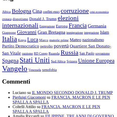
corruzione
Bologna
Cina
Africa
conflitti etnici
crisi economica
elezioni
Donald J. Trump
cronaca
dispotismo
internazionali
Francia
Germania
Europa
Emigrazione
Giovanni
Gran Bretagna
Islam
Giappone
immigrazione
integrazione
Italia
Luca
Matteo
nazionalismo
Marco
materie prime
Kenya
povertà
Partito Democratico
Quartiere San Donato-
petrolio
Russia
San Vitale
San Paolo
razzismo
RD Congo
Ruanda
sovranismo
Stati Uniti
Spagna
Unione Europea
Sud Africa
Svizzera
Vangelo
xenofobia
Venezuela
Commenti
Luciano
su
IL MONDO SECONDO DONALD J. TRUMP
Pierluigi Giacomoni
su
FRANCIA. MACRON E LE PEN
SPALLA A SPALLA
Coltelli Attilio
su
FRANCIA. MACRON E LE PEN
SPALLA A SPALLA
Amalia Riccardi
su
FILIPPINE. TRE ANNI DI GOVERNO