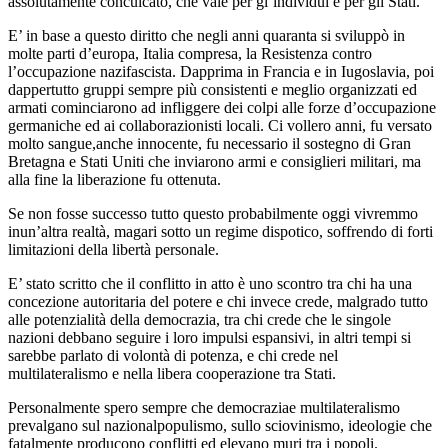
assolutamente conculcato, che vale per gl’individui e per gli Stati.
E’ in base a questo diritto che negli anni quaranta si sviluppò in
molte parti d’europa, Italia compresa, la Resistenza contro
l’occupazione nazifascista. Dapprima in Francia e in Iugoslavia, poi
dappertutto gruppi sempre più consistenti e meglio organizzati ed
armati cominciarono ad infliggere dei colpi alle forze d’occupazione
germaniche ed ai collaborazionisti locali. Ci vollero anni, fu versato
molto sangue,anche innocente, fu necessario il sostegno di Gran
Bretagna e Stati Uniti che inviarono armi e consiglieri militari, ma
alla fine la liberazione fu ottenuta.
Se non fosse successo tutto questo probabilmente oggi vivremmo
inun’altra realtà, magari sotto un regime dispotico, soffrendo di forti
limitazioni della libertà personale.
E’ stato scritto che il conflitto in atto è uno scontro tra chi ha una
concezione autoritaria del potere e chi invece crede, malgrado tutto
alle potenzialità della democrazia, tra chi crede che le singole
nazioni debbano seguire i loro impulsi espansivi, in altri tempi si
sarebbe parlato di volontà di potenza, e chi crede nel
multilateralismo e nella libera cooperazione tra Stati.
Personalmente spero sempre che democraziae multilateralismo
prevalgano sul nazionalpopulismo, sullo sciovinismo, ideologie che
fatalmente producono conflitti ed elevano muri tra i popoli.