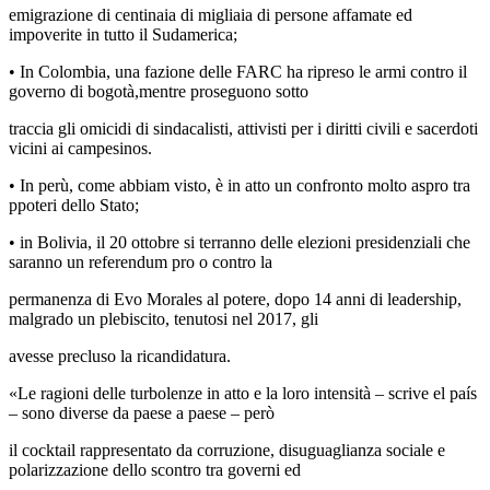
emigrazione di centinaia di migliaia di persone affamate ed
impoverite in tutto il Sudamerica;
• In Colombia, una fazione delle FARC ha ripreso le armi contro il
governo di bogotà,mentre proseguono sotto
traccia gli omicidi di sindacalisti, attivisti per i diritti civili e sacerdoti
vicini ai campesinos.
• In perù, come abbiam visto, è in atto un confronto molto aspro tra
ppoteri dello Stato;
• in Bolivia, il 20 ottobre si terranno delle elezioni presidenziali che
saranno un referendum pro o contro la
permanenza di Evo Morales al potere, dopo 14 anni di leadership,
malgrado un plebiscito, tenutosi nel 2017, gli
avesse precluso la ricandidatura.
«Le ragioni delle turbolenze in atto e la loro intensità – scrive el país
– sono diverse da paese a paese – però
il cocktail rappresentato da corruzione, disuguaglianza sociale e
polarizzazione dello scontro tra governi ed