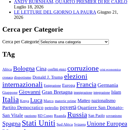
ANDY BURNHAM, QUARTO PREMIER DI RE CARLO
Luglio 18, 2026
LE LETTURE DEL GIORNO LA PAURA
Giugno 21,
2026
Cerca per Categorie
Cerca per Categorie
TAg
corruzione
Bologna
Cina
Africa
conflitti etnici
crisi economica
elezioni
Donald J. Trump
cronaca
dispotismo
internazionali
Francia
Germania
Europa
Emigrazione
Giovanni
Gran Bretagna
Islam
Giappone
immigrazione
integrazione
Italia
Luca
Matteo
nazionalismo
Marco
materie prime
Kenya
povertà
Partito Democratico
Quartiere San Donato-
petrolio
Russia
San Vitale
San Paolo
razzismo
RD Congo
Ruanda
sovranismo
Stati Uniti
Spagna
Unione Europea
Sud Africa
Svizzera