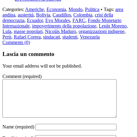
Categories:
Americhe
,
Economia
,
Mondo
,
Politica
• Tags:
area
andina
,
austerità
,
Bolivia
,
Caudillos
,
Colombia
,
crisi della
democrazia
,
Ecuador
,
Evo Morales
,
FARC
,
Fondo Monetario
Internazionale
,
impoverimento della popolazione
,
Lenín Moreno
,
Lula
,
masse popolari
,
Nicolás Maduro
,
organizzazioni indigene
,
Perù
,
Rafael Correa
,
sindacati
,
studenti
,
Venezuela
Comments (0)
Lascia un commento
Your email address will not be published.
Comment
(required)
Name
(required)