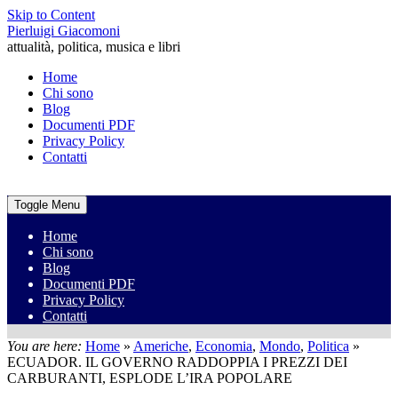
Skip to Content
Pierluigi Giacomoni
attualità, politica, musica e libri
Home
Chi sono
Blog
Documenti PDF
Privacy Policy
Contatti
Toggle Menu
Home
Chi sono
Blog
Documenti PDF
Privacy Policy
Contatti
You are here:
Home
»
Americhe
,
Economia
,
Mondo
,
Politica
»
ECUADOR. IL GOVERNO RADDOPPIA I PREZZI DEI
CARBURANTI, ESPLODE L’IRA POPOLARE