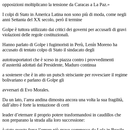
opposizioni moltiplicano la tensione da Caracas a La Paz.»
I colpi di Stato in America Latina non sono più di moda, come negli
anni Settanta del XX secolo, però il termine
Golpe è tuttora utilizzato dai critici dei governi per accusarli di gravi
violazioni delle regole costituzionali.
Hanno parlato di Golpe i fugimoristi in Perù, Lenín Moreno ha
accusato di tentato colpo di Stato il sindacato degli
autotrasportatori che è sceso in piazza contro i provvedimenti
d’austerità adottati dal Presidente, Maduro continua
a sostenere che è in atto un putsch strisciante per rovesciare il regime
bolivariano e parlano di Golpe gli
avversari di Evo Morales.
Da un lato, l’area andina dimostra ancora una volta la sua fragilità,
dall’altro è forte la tentazione di certi
leader d’eternare il proprio potere trasformandosi in caudillos che
non preparano la strada alla loro successione:
è stato questo forse l’errore più grave commesso da Lula in Brasile,