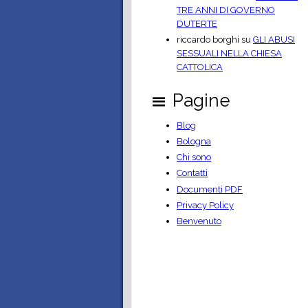
TRE ANNI DI GOVERNO
DUTERTE
riccardo borghi
su
GLI ABUSI
SESSUALI NELLA CHIESA
CATTOLICA
Pagine
Blog
Bologna
Chi sono
Contatti
Documenti PDF
Privacy Policy
Benvenuto