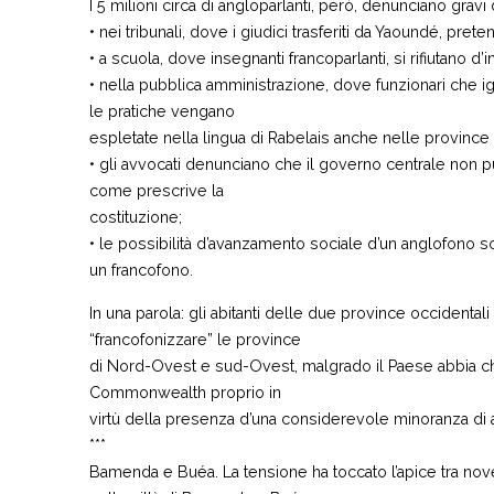
I 5 milioni circa di angloparlanti, però, denunciano gravi 
• nei tribunali, dove i giudici trasferiti da Yaoundé, pret
• a scuola, dove insegnanti francoparlanti, si rifiutano d
• nella pubblica amministrazione, dove funzionari che 
le pratiche vengano
espletate nella lingua di Rabelais anche nelle province 
• gli avvocati denunciano che il governo centrale non p
come prescrive la
costituzione;
• le possibilità d’avanzamento sociale d’un anglofono so
un francofono.
In una parola: gli abitanti delle due province occidenta
“francofonizzare” le province
di Nord-Ovest e sud-Ovest, malgrado il Paese abbia chi
Commonwealth proprio in
virtù della presenza d’una considerevole minoranza di a
***
Bamenda e Buéa. La tensione ha toccato l’apice tra 