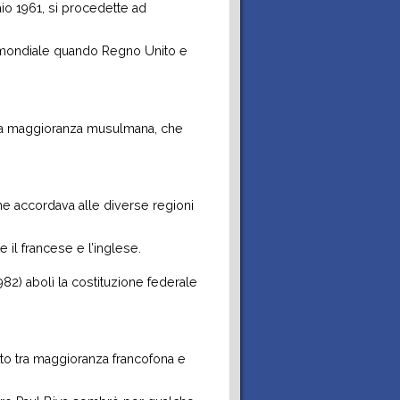
F
c
io 1961, si procedette ad
y
a mondiale quando Regno Unito e
le, a maggioranza musulmana, che
he accordava alle diverse regioni
e il francese e l’inglese.
82) abolì la costituzione federale
itto tra maggioranza francofona e