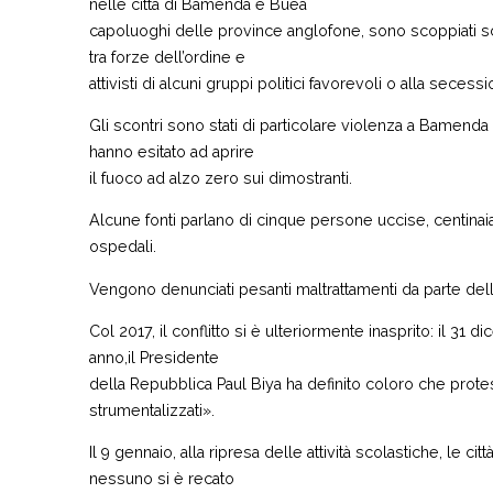
nelle città di Bamenda e Buéa
capoluoghi delle province anglofone, sono scoppiati scon
tra forze dell’ordine e
attivisti di alcuni gruppi politici favorevoli o alla seces
Gli scontri sono stati di particolare violenza a Bamenda
hanno esitato ad aprire
il fuoco ad alzo zero sui dimostranti.
Alcune fonti parlano di cinque persone uccise, centinaia di
ospedali.
Vengono denunciati pesanti maltrattamenti da parte della 
Col 2017, il conflitto si è ulteriormente inasprito: il 31
anno,il Presidente
della Repubblica Paul Biya ha definito coloro che protes
strumentalizzati».
Il 9 gennaio, alla ripresa delle attività scolastiche, le c
nessuno si è recato