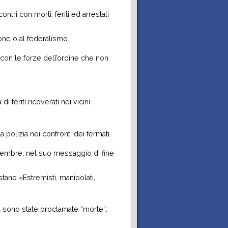
tri con morti, feriti ed arrestati
sione o al federalismo.
 con le forze dell’ordine che non
 feriti ricoverati nei vicini
polizia nei confronti dei fermati.
 dicembre, nel suo messaggio di fine
tano «Estremisti, manipolati,
ittà sono state proclamate “morte”: