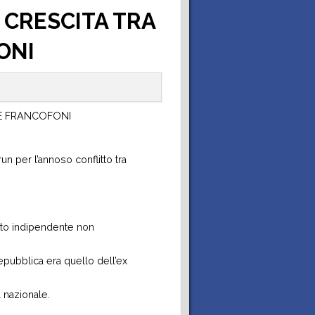
e
s
g
u
v
t
 CRESCITA TRA
o
m
a
a
ONI
n
e
c
t
 E FRANCOFONI
o
n
y
t
t
P
i
 per l’annoso conflitto tra
i
o
P
l
ato indipendente non
Repubblica era quello dell’ex
D
i
 nazionale.