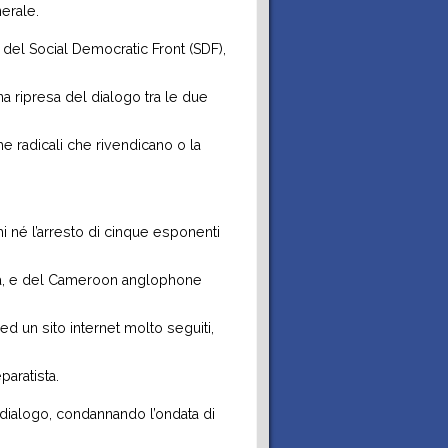
nerale.
e del Social Democratic Front (SDF),
na ripresa del dialogo tra le due
 radicali che rivendicano o la
 né l’arresto di cinque esponenti
sta, e del Cameroon anglophone
 ed un sito internet molto seguiti,
aratista.
al dialogo, condannando l’ondata di