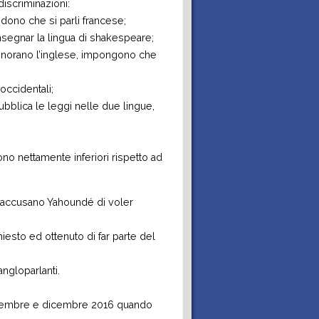
discriminazioni:
endono che si parli francese;
’insegnar la lingua di shakespeare;
ignorano l’inglese, impongono che
occidentali;
ubblica le leggi nelle due lingue,
no nettamente inferiori rispetto ad
li accusano Yahoundé di voler
esto ed ottenuto di far parte del
ngloparlanti.
novembre e dicembre 2016 quando