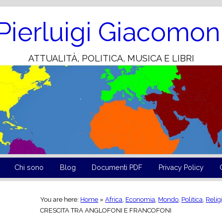
Skip
to
Content
Pierluigi Giacomon
ATTUALITÀ, POLITICA, MUSICA E LIBRI
Chi sono
Blog
Documenti PDF
Privacy Policy
You are here:
Home
»
Africa
,
Economia
,
Mondo
,
Politica
,
Relig
CRESCITA TRA ANGLOFONI E FRANCOFONI