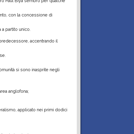
stro Paul Biya sembrò per qualche
ento, con la concessione di
 a partito unico.
o predecessore, accentrando il
se.
comunità si sono inasprite negli
’area anglofona;
eralismo, applicato nei primi dodici