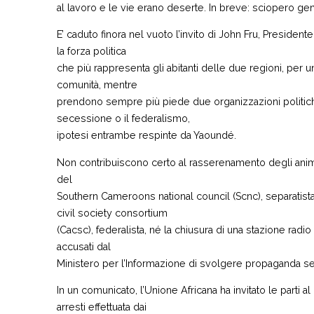
al lavoro e le vie erano deserte. In breve: sciopero ge
E’ caduto finora nel vuoto l’invito di John Fru, President
la forza politica
che più rappresenta gli abitanti delle due regioni, per u
comunità, mentre
prendono sempre più piede due organizzazioni politiche
secessione o il federalismo,
ipotesi entrambe respinte da Yaoundé.
Non contribuiscono certo al rasserenamento degli animi
del
Southern Cameroons national council (Scnc), separati
civil society consortium
(Cacsc), federalista, né la chiusura di una stazione radio
accusati dal
Ministero per l’Informazione di svolgere propaganda sep
In un comunicato, l’Unione Africana ha invitato le parti 
arresti effettuata dai