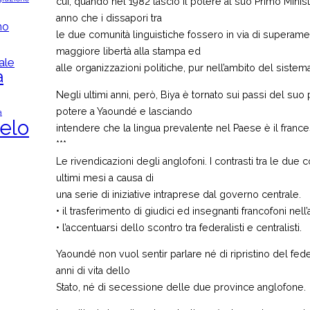
cui, quando nel 1982 lasciò il potere al suo Primo Mini
anno che i dissapori tra
mo
le due comunità linguistiche fossero in via di superam
maggiore libertà alla stampa ed
ale
alle organizzazioni politiche, pur nell’ambito del sistema
a
Negli ultimi anni, però, Biya è tornato sui passi del su
potere a Yaoundé e lasciando
a
elo
intendere che la lingua prevalente nel Paese è il france
***
Le rivendicazioni degli anglofoni. I contrasti tra le due 
ultimi mesi a causa di
una serie di iniziative intraprese dal governo centrale.
• il trasferimento di giudici ed insegnanti francofoni nell
• l’accentuarsi dello scontro tra federalisti e centralisti.
Yaoundé non vuol sentir parlare né di ripristino del fed
anni di vita dello
Stato, né di secessione delle due province anglofone.