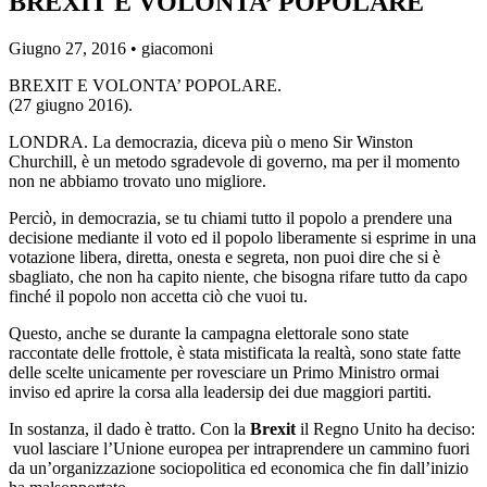
BREXIT E VOLONTA’ POPOLARE
Giugno 27, 2016 •
giacomoni
BREXIT E VOLONTA’ POPOLARE.
(27 giugno 2016).
LONDRA. La democrazia, diceva più o meno Sir Winston
Churchill, è un metodo sgradevole di governo, ma per il momento
non ne abbiamo trovato uno migliore.
Perciò, in democrazia, se tu chiami tutto il popolo a prendere una
decisione mediante il voto ed il popolo liberamente si esprime in una
votazione libera, diretta, onesta e segreta, non puoi dire che si è
sbagliato, che non ha capito niente, che bisogna rifare tutto da capo
finché il popolo non accetta ciò che vuoi tu.
Questo, anche se durante la campagna elettorale sono state
raccontate delle frottole, è stata mistificata la realtà, sono state fatte
delle scelte unicamente per rovesciare un Primo Ministro ormai
inviso ed aprire la corsa alla leadersip dei due maggiori partiti.
In sostanza, il dado è tratto. Con la
Brexit
il Regno Unito ha deciso:
vuol lasciare l’Unione europea per intraprendere un cammino fuori
da un’organizzazione sociopolitica ed economica che fin dall’inizio