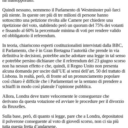
ha malsopportato.
Quindi nessuno, nemmeno il Parlamento di Westminster può farci
più niente. In queste ore più di tre milioni di persone hanno
sottoscritto una petizione rivolta alle Camere per chiedere una
ripetizione del voto, stabilendo però un quorum del 75% dei votanti
e fissando al 60% la percentuale minima di voti per rendere valido
ed obbligatorio il referendum.
In teoria, chiariscono esperti costituzionalisti intervistati dalla BBC,
il Parlamento, che è in Gran Bretagna l’autorità che prende in via
definitiva le decisioni, potrebbe anche adottare una legge in tal senso
e potrebbe persino dichiarare che il referendum del 23 giugno scorso
non ha nessun effetto e che, quindi, il Regno Unito non presenta
alcuna domanda per uscire dall’UE ai sensi dell’art. 50 del trattato di
Lisbona. In realtà, però, di fronte ad un pronunciamento popolare
così chiaro è difficile che i Parlamentari se la sentano di prendere a
schiaffi in modo così plateale l’opinione pubblica.
Allora, Londra deve trarre velocemente le conseguenze che
derivano da questa votazione ed avviare le procedure per il divorzio
da Bruxelles.
Sulla base, però, di quanto si legge, pare che a Londra, depositatosi
il polverone conseguente al voto di giovedì scorso, non ci sia più
tutta questa fretta d’andarsene.