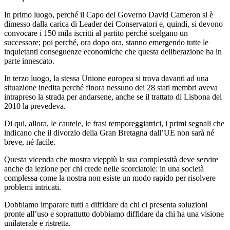
In primo luogo, perché il Capo del Governo David Cameron si è
dimesso dalla carica di Leader dei Conservatori e, quindi, si devono
convocare i 150 mila iscritti al partito perché scelgano un
successore; poi perché, ora dopo ora, stanno emergendo tutte le
inquietanti conseguenze economiche che questa deliberazione ha in
parte innescato.
In terzo luogo, la stessa Unione europea si trova davanti ad una
situazione inedita perché finora nessuno dei 28 stati membri aveva
intrapreso la strada per andarsene, anche se il trattato di Lisbona del
2010 la prevedeva.
Di qui, allora, le cautele, le frasi temporeggiatrici, i primi segnali che
indicano che il divorzio della Gran Bretagna dall’UE non sarà né
breve, né facile.
Questa vicenda che mostra vieppiù la sua complessità deve servire
anche da lezione per chi crede nelle scorciatoie: in una società
complessa come la nostra non esiste un modo rapido per risolvere
problemi intricati.
Dobbiamo imparare tutti a diffidare da chi ci presenta soluzioni
pronte all’uso e soprattutto dobbiamo diffidare da chi ha una visione
unilaterale e ristretta.