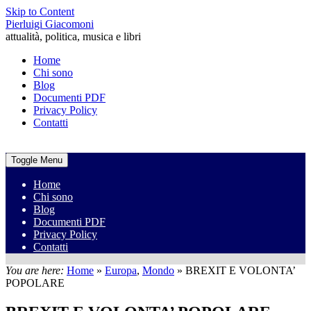
Skip to Content
Pierluigi Giacomoni
attualità, politica, musica e libri
Home
Chi sono
Blog
Documenti PDF
Privacy Policy
Contatti
Toggle Menu
Home
Chi sono
Blog
Documenti PDF
Privacy Policy
Contatti
You are here:
Home
»
Europa
,
Mondo
»
BREXIT E VOLONTA’
POPOLARE