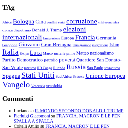
TAg
corruzione
Bologna
Cina
Africa
conflitti etnici
crisi economica
elezioni
Donald J. Trump
cronaca
dispotismo
internazionali
Francia
Germania
Europa
Emigrazione
Giovanni
Gran Bretagna
Islam
Giappone
immigrazione
integrazione
Italia
Luca
Matteo
nazionalismo
Marco
materie prime
Kenya
povertà
Partito Democratico
Quartiere San Donato-
petrolio
Russia
San Vitale
San Paolo
razzismo
RD Congo
Ruanda
sovranismo
Stati Uniti
Spagna
Unione Europea
Sud Africa
Svizzera
Vangelo
xenofobia
Venezuela
Commenti
Luciano
su
IL MONDO SECONDO DONALD J. TRUMP
Pierluigi Giacomoni
su
FRANCIA. MACRON E LE PEN
SPALLA A SPALLA
Coltelli Attilio
su
FRANCIA. MACRON E LE PEN