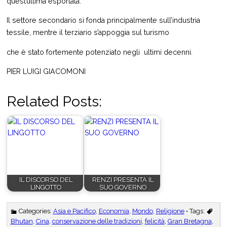
quest’ultima esportata.
Il settore secondario si fonda principalmente sull’industria
tessile, mentre il terziario s’appoggia sul turismo
che è stato fortemente potenziato negli ultimi decenni.
PIER LUIGI GIACOMONI
Related Posts:
IL DISCORSO DEL
RENZI PRESENTA IL
LINGOTTO
SUO GOVERNO
Categories:
Asia e Pacifico
,
Economia
,
Mondo
,
Religione
• Tags:
Bhutan
,
Cina
,
conservazione delle tradizioni
,
felicità
,
Gran Bretagna
,