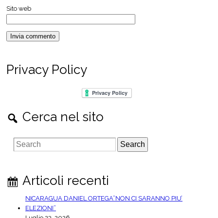
Sito web
Privacy Policy
Cerca nel sito
S
e
a
r
Articoli recenti
c
h
NICARAGUA DANIEL ORTEGA”NON CI SARANNO PIU’
ELEZIONI”
Luglio 23, 2026