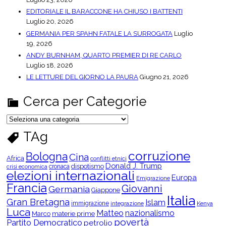
EDITORIALE IL BARACCONE HA CHIUSO I BATTENTI
Luglio 20, 2026
GERMANIA PER SPAHN FATALE LA SURROGATA
Luglio
19, 2026
ANDY BURNHAM, QUARTO PREMIER DI RE CARLO
Luglio 18, 2026
LE LETTURE DEL GIORNO LA PAURA
Giugno 21, 2026
Cerca per Categorie
C
e
r
TAg
c
a
p
corruzione
Bologna
Cina
e
Africa
conflitti etnici
r
Donald J. Trump
dispotismo
cronaca
crisi economica
C
elezioni internazionali
Europa
a
Emigrazione
t
Francia
Giovanni
Germania
Giappone
e
Italia
g
Gran Bretagna
Islam
o
immigrazione
integrazione
Kenya
Luca
r
Matteo
nazionalismo
Marco
materie prime
i
povertà
Partito Democratico
petrolio
e