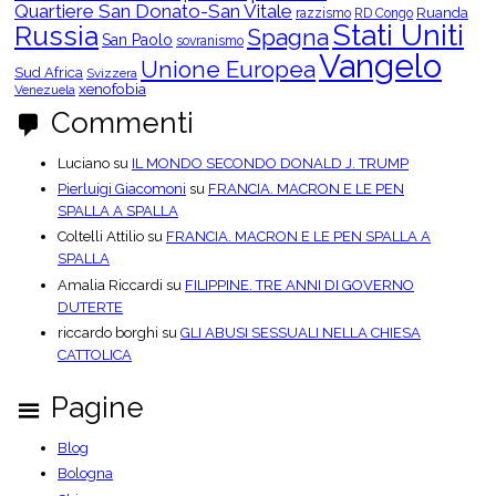
Quartiere San Donato-San Vitale
Ruanda
razzismo
RD Congo
Stati Uniti
Russia
Spagna
San Paolo
sovranismo
Vangelo
Unione Europea
Sud Africa
Svizzera
xenofobia
Venezuela
Commenti
Luciano
su
IL MONDO SECONDO DONALD J. TRUMP
Pierluigi Giacomoni
su
FRANCIA. MACRON E LE PEN
SPALLA A SPALLA
Coltelli Attilio
su
FRANCIA. MACRON E LE PEN SPALLA A
SPALLA
Amalia Riccardi
su
FILIPPINE. TRE ANNI DI GOVERNO
DUTERTE
riccardo borghi
su
GLI ABUSI SESSUALI NELLA CHIESA
CATTOLICA
Pagine
Blog
Bologna