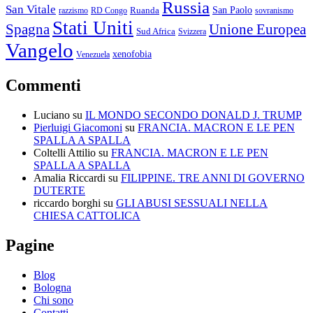
Russia
San Vitale
San Paolo
razzismo
RD Congo
Ruanda
sovranismo
Stati Uniti
Spagna
Unione Europea
Sud Africa
Svizzera
Vangelo
xenofobia
Venezuela
Commenti
Luciano
su
IL MONDO SECONDO DONALD J. TRUMP
Pierluigi Giacomoni
su
FRANCIA. MACRON E LE PEN
SPALLA A SPALLA
Coltelli Attilio
su
FRANCIA. MACRON E LE PEN
SPALLA A SPALLA
Amalia Riccardi
su
FILIPPINE. TRE ANNI DI GOVERNO
DUTERTE
riccardo borghi
su
GLI ABUSI SESSUALI NELLA
CHIESA CATTOLICA
Pagine
Blog
Bologna
Chi sono
Contatti