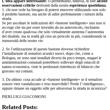
L’idea appare interessante
: ci permettiamo, tuttavia, di fare
alcune
osservazioni critiche
derivanti dalla nostra
esperienza quotidiana
.
1. chi non vede ha bisogno di potersi muovere utilizzando non solo
il predetto bastone, ma anche di udire perfettamente i rumori della
strada.
Se per ascoltare le indicazioni del «bastone intelligente» uno non si
accorge che sta per esser investito da un autoveicolo, rischiamo
d’aver creato qualcosa che solo virtualmente aumenta l’autonomia
del disabile, ma in realtà gli crea un pericolo in più, considerando la
rumorosità delle nostre vie.
2. Se l’utilizzazione di questo bastone dovesse richiedere
l’installazione di semafori acustici nuovi, dopo che, come a
Bologna, ne sono stati installati diversi da poco tempo, magari le
amministrazioni comunali potrebbero sollevare degli ostacoli di
natura economica, viste le perduranti ristrettezze di bilancio che
gravano sui comuni.
3. Da ultimo: cosa accade al «bastone intelligente» se il semaforo
sonoro vien vandalizzato e reso inservibile? Perde l’«intelligenza»,
oppure rimane un oggetto utile per attraversar la strada in sicurezza?
PIERLUIGI GIACOMONI
Related Posts: