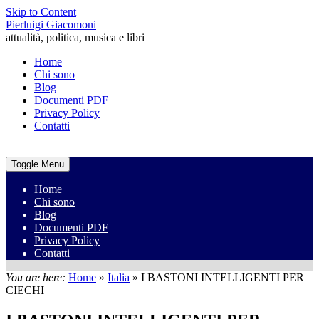
Skip to Content
Pierluigi Giacomoni
attualità, politica, musica e libri
Home
Chi sono
Blog
Documenti PDF
Privacy Policy
Contatti
Toggle Menu
Home
Chi sono
Blog
Documenti PDF
Privacy Policy
Contatti
You are here:
Home
»
Italia
»
I BASTONI INTELLIGENTI PER
CIECHI