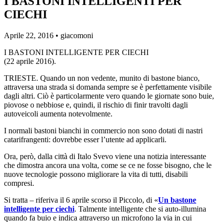
I BASTONI INTELLIGENTI PER
CIECHI
Aprile 22, 2016 •
giacomoni
I BASTONI INTELLIGENTE PER CIECHI
(22 aprile 2016).
TRIESTE. Quando un non vedente, munito di bastone bianco,
attraversa una strada si domanda sempre se è perfettamente visibile
dagli altri. Ciò è particolarmente vero quando le giornate sono buie,
piovose o nebbiose e, quindi, il rischio di finir travolti dagli
autoveicoli aumenta notevolmente.
I normali bastoni bianchi in commercio non sono dotati di nastri
catarifrangenti: dovrebbe esser l’utente ad applicarli.
Ora, però, dalla città di Italo Svevo viene una notizia interessante
che dimostra ancora una volta, come se ce ne fosse bisogno, che le
nuove tecnologie possono migliorare la vita di tutti, disabili
compresi.
Si tratta – riferiva il 6 aprile scorso il Piccolo, di «
Un bastone
intelligente per ciechi
. Talmente intelligente che si auto-illumina
quando fa buio e indica attraverso un microfono la via in cui