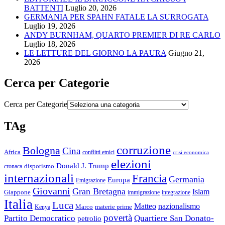
BATTENTI
Luglio 20, 2026
GERMANIA PER SPAHN FATALE LA SURROGATA
Luglio 19, 2026
ANDY BURNHAM, QUARTO PREMIER DI RE CARLO
Luglio 18, 2026
LE LETTURE DEL GIORNO LA PAURA
Giugno 21,
2026
Cerca per Categorie
Cerca per Categorie
TAg
corruzione
Bologna
Cina
Africa
conflitti etnici
crisi economica
elezioni
Donald J. Trump
cronaca
dispotismo
internazionali
Francia
Germania
Europa
Emigrazione
Giovanni
Gran Bretagna
Islam
Giappone
immigrazione
integrazione
Italia
Luca
Matteo
nazionalismo
Marco
materie prime
Kenya
povertà
Partito Democratico
Quartiere San Donato-
petrolio