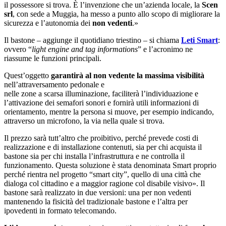
il possessore si trova. È l’invenzione che un’azienda locale, la
Scen
srl
, con sede a Muggia, ha messo a punto allo scopo di migliorare la
sicurezza e l’autonomia dei
non vedenti
.»
Il bastone – aggiunge il quotidiano triestino – si chiama
Leti Smart
:
ovvero “
light engine and tag informations
” e l’acronimo ne
riassume le funzioni principali.
Quest’oggetto
garantirà al non vedente la massima visibilità
nell’attraversamento pedonale e
nelle zone a scarsa illuminazione, faciliterà l’individuazione e
l’attivazione dei semafori sonori e fornirà utili informazioni di
orientamento, mentre la persona si muove, per esempio indicando,
attraverso un microfono, la via nella quale si trova.
Il prezzo sarà tutt’altro che proibitivo, perché prevede costi di
realizzazione e di installazione contenuti, sia per chi acquista il
bastone sia per chi installa l’infrastruttura e ne controlla il
funzionamento. Questa soluzione è stata denominata Smart proprio
perché rientra nel progetto “smart city”, quello di una città che
dialoga col cittadino e a maggior ragione col disabile visivo». Il
bastone sarà realizzato in due versioni: una per non vedenti
mantenendo la fisicità del tradizionale bastone e l’altra per
ipovedenti in formato telecomando.