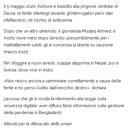
Il 5 maggio 2020, Kishore è tradotto alla prigione centrale di
Dacca: le ferite infertegli durante gl’interrogatori però stan
infettandosi: c’è rischio di setticemia.
Dopo che un altro detenuto, il giornalista Mustaq Ahmed, è
morto nove mesi dopo l’arresto, presumibilmente per i
maltrattamenti subìti, gli è concessa la libertà su cauzione
(marzo 2021).
Per sfuggire a nuovi arresti, scappa dapprima in Nepal, poi in
Svezia, dove vive in esilio.
«Non riesco ancora a camminare correttamente a causa delle
ferite e ho perso l’udito dall’orecchio destro», dichiara.
L’accusa che gli è rivolta fa riferimento alla legge sulla
sicurezza digitale: aver diffuso false informazioni sulla gestione
della pandemia in Bangladesh.
Attivisti per la difesa dei diritti umani