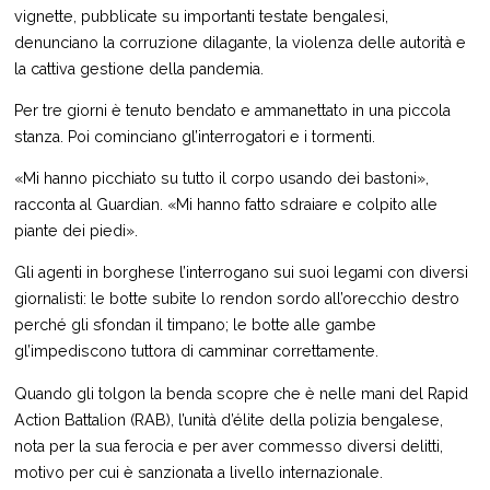
vignette, pubblicate su importanti testate bengalesi,
denunciano la corruzione dilagante, la violenza delle autorità e
la cattiva gestione della pandemia.
Per tre giorni è tenuto bendato e ammanettato in una piccola
stanza. Poi cominciano gl’interrogatori e i tormenti.
«Mi hanno picchiato su tutto il corpo usando dei bastoni»,
racconta al Guardian. «Mi hanno fatto sdraiare e colpito alle
piante dei piedi».
Gli agenti in borghese l’interrogano sui suoi legami con diversi
giornalisti: le botte subìte lo rendon sordo all’orecchio destro
perché gli sfondan il timpano; le botte alle gambe
gl’impediscono tuttora di camminar correttamente.
Quando gli tolgon la benda scopre che è nelle mani del Rapid
Action Battalion (RAB), l’unità d’élite della polizia bengalese,
nota per la sua ferocia e per aver commesso diversi delitti,
motivo per cui è sanzionata a livello internazionale.