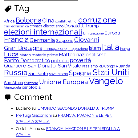
e
r
TAg
c
a
p
corruzione
Bologna
Cina
e
Africa
conflitti etnici
r
Donald J. Trump
dispotismo
cronaca
crisi economica
C
elezioni internazionali
Europa
a
Emigrazione
t
Francia
Giovanni
Germania
Giappone
e
Italia
g
Gran Bretagna
Islam
o
immigrazione
integrazione
Kenya
Luca
r
Matteo
nazionalismo
Marco
materie prime
i
povertà
Partito Democratico
petrolio
e
Quartiere San Donato-San Vitale
Ruanda
razzismo
RD Congo
Stati Uniti
Russia
Spagna
San Paolo
sovranismo
Vangelo
Unione Europea
Sud Africa
Svizzera
xenofobia
Venezuela
Commenti
Luciano
su
IL MONDO SECONDO DONALD J. TRUMP
Pierluigi Giacomoni
su
FRANCIA. MACRON E LE PEN
SPALLA A SPALLA
Coltelli Attilio
su
FRANCIA. MACRON E LE PEN SPALLA A
SPALLA