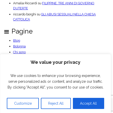
Amalia Riccardi
su
FILIPPINE. TRE ANNI DI GOVERNO
DUTERTE
riccardo borghi
su
GLI ABUSI SESSUALI NELLA CHIESA
CATTOLICA
Pagine
Blog
Bologna
Chi sono
Contatti
We value your privacy
Documenti PDF
Privacy Policy
We use cookies to enhance your browsing experience,
Benvenuto
serve personalized ads or content, and analyze our traffic.
By clicking "Accept All", you consent to our use of cookies.
Blog
Bologna
Chi sono
Contatti
Documenti PDF
Privacy Policy
Benvenuto
© Pierluigi Giacomoni, 2026
Customize
Reject All
Accept All