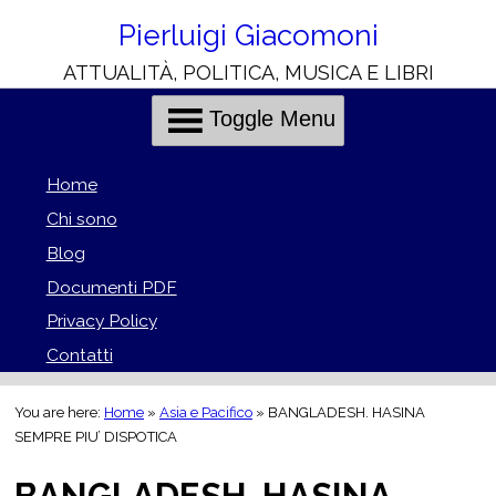
Skip
to
Pierluigi Giacomoni
Content
ATTUALITÀ, POLITICA, MUSICA E LIBRI
H
C
o
h
l
r
Toggle Menu
i
i
e
s
Home
o
Chi sono
n
Blog
o
t
i
Documenti PDF
i
Privacy Policy
l
Contatti
i
You are here:
Home
»
Asia e Pacifico
»
BANGLADESH. HASINA
SEMPRE PIU’ DISPOTICA
BANGLADESH. HASINA