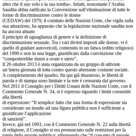
altro che il suo velo e la sua tomba». Infatti, nonostante l’Arabia
Saudita abbia ratificato la Convenzione sull’eliminazione di tutte le
forme di discriminazione contro le donne
(CEDAW) del 1979, il comitato delle Nazioni Unite, che vigila sulla
sua attuazione, ha appurato che la legislazione nazionale saudita non
ha ancora attuato
il principio di uguaglianza di genere e la definizione di
discriminazione sessuale. Tra i vari divieti imposti alle donne, vi è
quello di guidare autoveicoli, contenuto in un fatwa (editto religioso)
del 1990 e non in una legge, giustificato dalla convinzione che
“comporterebbe danni a ovaie e utero”.
Il 26 ottobre 2013 è stata organizzata da un gruppo di attiviste
un’intera giornata di lotta contro questo aberrante costume sociale.
A completamento del quadro, fin qui già disastroso, le libertà di
parola e di stampa sono limitate e la rete è censurata dal governo.
Nel 2011 il Consiglio per i Diritti Umani delle Nazioni Unite, con il
Commento Generale N. 34, si è espresso riguardo i limiti consentiti
alla libertà
di espressione: “Il semplice fatto che una forma di espressione sia
considerato un insulto ad una figura pubblica non è sufficiente a
giustificare l’applicazione
di sanzioni”.
Invece, già nel 1993, con il Commento Generale N. 22 sulla libertà
di religione, il Consiglio si era pronunciato sulle restrizioni per la
tutela della morale pubblica: affermando che “il concetto di morale