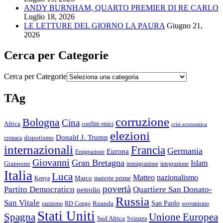
ANDY BURNHAM, QUARTO PREMIER DI RE CARLO
Luglio 18, 2026
LE LETTURE DEL GIORNO LA PAURA
Giugno 21,
2026
Cerca per Categorie
Cerca per Categorie
TAg
corruzione
Bologna
Cina
Africa
conflitti etnici
crisi economica
elezioni
Donald J. Trump
cronaca
dispotismo
internazionali
Francia
Germania
Europa
Emigrazione
Giovanni
Gran Bretagna
Islam
Giappone
immigrazione
integrazione
Italia
Luca
Matteo
nazionalismo
Marco
materie prime
Kenya
povertà
Partito Democratico
Quartiere San Donato-
petrolio
Russia
San Vitale
San Paolo
razzismo
RD Congo
Ruanda
sovranismo
Stati Uniti
Spagna
Unione Europea
Sud Africa
Svizzera