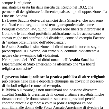
sempre la religione,
una strategia usata fin dalla nascita del Regno nel 1932, che
permette di delegittimare facilmente qualsiasi tipo di opposizione alla
Dinastia Saudita.
La Legge Saudita deriva dai principi della Shaariya, che non sono
codificati e non seguono un sistema giurisprudenziale, come
l’english common law, quindi, i giudici sono liberi di interpretare il
Corano e le tradizioni profetiche arbitrariamente. Le accuse sono
spesso vaghe nei confronti dei dissidenti, come ad esempio l’accusa
di “andare oltre il regno dell’obbedienza”.
In Arabia Saudita la situazione dei diritti umani ha toccato soglie
preoccupanti. Il Governo, dal canto suo, continua ovviamente a
negare che avvengano tali violazioni.
Nel rapporto del 1997 sui diritti umani nell’
Arabia Saudita
, il
Dipartimento di Stato americano ha affermato che “La libertà
religiosa non esiste”.
Il governo infatti proibisce la pratica pubblica di altre religioni:
può cercare nelle case e deportare chiunque sia trovato in possesso
di simboli religiosi (come, ad esempio,
la Bibbia o il rosario); i non musulmani non possono diventare
cittadini Sauditi; la presenza degli operai cristiani è accettata finché
rimane occulta; le donne straniere subiscono pressioni perché
coprano braccia e gambe; a volte la polizia religiosa chiede
addirittura alle donne delle Forze Armate Americane di rivedere la