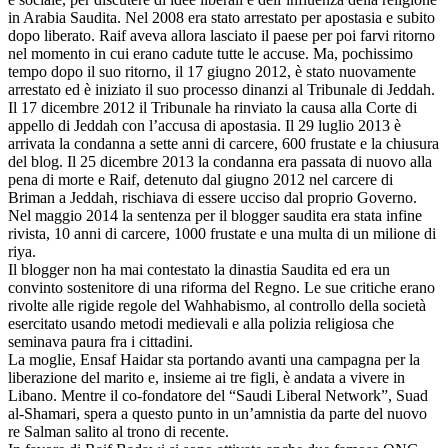
in Arabia Saudita. Nel 2008 era stato arrestato per apostasia e subito
dopo liberato. Raif aveva allora lasciato il paese per poi farvi ritorno
nel momento in cui erano cadute tutte le accuse. Ma, pochissimo
tempo dopo il suo ritorno, il 17 giugno 2012, è stato nuovamente
arrestato ed è iniziato il suo processo dinanzi al Tribunale di Jeddah.
Il 17 dicembre 2012 il Tribunale ha rinviato la causa alla Corte di
appello di Jeddah con l’accusa di apostasia. Il 29 luglio 2013 è
arrivata la condanna a sette anni di carcere, 600 frustate e la chiusura
del blog. Il 25 dicembre 2013 la condanna era passata di nuovo alla
pena di morte e Raif, detenuto dal giugno 2012 nel carcere di
Briman a Jeddah, rischiava di essere ucciso dal proprio Governo.
Nel maggio 2014 la sentenza per il blogger saudita era stata infine
rivista, 10 anni di carcere, 1000 frustate e una multa di un milione di
riya.
Il blogger non ha mai contestato la dinastia Saudita ed era un
convinto sostenitore di una riforma del Regno. Le sue critiche erano
rivolte alle rigide regole del Wahhabismo, al controllo della società
esercitato usando metodi medievali e alla polizia religiosa che
seminava paura fra i cittadini.
La moglie, Ensaf Haidar sta portando avanti una campagna per la
liberazione del marito e, insieme ai tre figli, è andata a vivere in
Libano. Mentre il co-fondatore del “Saudi Liberal Network”, Suad
al-Shamari, spera a questo punto in un’amnistia da parte del nuovo
re Salman salito al trono di recente.