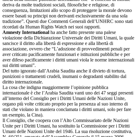
deriva da molte tradizioni sociali, filosofiche e religiose, di
conseguenza, limitazioni allo scopo di proteggere la morale devono
essere basati su principi non derivanti esclusivamente da una sola
tradizione”. Questi due Commenti Generali dell’UNHRC sono stati
ricordati da Human Rights Watch nei suoi rapporti.
Amnesty International
ha anche fatto presente una palese
violazione della Dichiarazione Universale dei Diritti Umani, la quale
sancisce il diritto alla libertà di espressione e alla libertà di
associazione, ovvero che “L’adozione di provvedimenti penali per
aver criticato pacificamente funzionari e istituzioni pubbliche e per
aver difeso pacificamente i diritti umani viola le norme internazionali
sui diritti umani”.
Del tutto ignorato dall’Arabia Saudita anche il divieto di tortura,
punizioni o trattamenti crudeli, inumani o degradanti stabilito dal
diritto internazionale.
La cosa che indigna maggiormente l’opinione pubblica
internazionale è che l’Arabia Saudita vanti uno dei 47 seggi presenti
all’interno del Consiglio per i Diritti Umani delle Nazioni Unite,
organo più volte criticato proprio per la presenza al suo interno di
stati che violano in maniera conclamata i diritti umani, solo per fare
un esempio, la Cina).
Il Consiglio, che coopera con l’Alto Commissariato delle Nazioni
Unite per i Diritti Umani, ha sostituito la Commissione per i Diritti
Umani delle Nazioni Unite del 1946. La sua risoluzione costitutiva,
N. 60/251, emanata dall’Assemblea Generale il 15 marzo 2006,