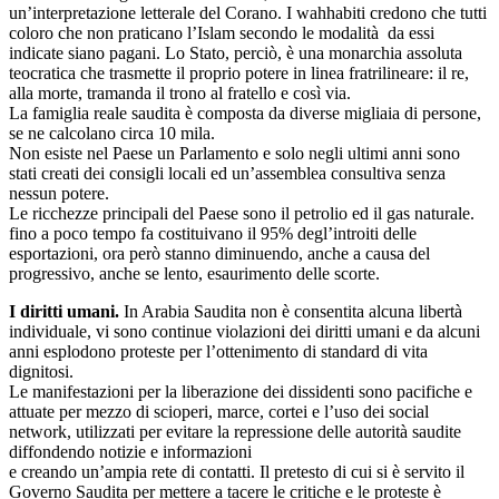
un’interpretazione letterale del Corano. I wahhabiti credono che tutti
coloro che non praticano l’Islam secondo le modalità da essi
indicate siano pagani. Lo Stato, perciò, è una monarchia assoluta
teocratica che trasmette il proprio potere in linea fratrilineare: il re,
alla morte, tramanda il trono al fratello e così via.
La famiglia reale saudita è composta da diverse migliaia di persone,
se ne calcolano circa 10 mila.
Non esiste nel Paese un Parlamento e solo negli ultimi anni sono
stati creati dei consigli locali ed un’assemblea consultiva senza
nessun potere.
Le ricchezze principali del Paese sono il petrolio ed il gas naturale.
fino a poco tempo fa costituivano il 95% degl’introiti delle
esportazioni, ora però stanno diminuendo, anche a causa del
progressivo, anche se lento, esaurimento delle scorte.
I diritti umani.
In Arabia Saudita non è consentita alcuna libertà
individuale, vi sono continue violazioni dei diritti umani e da alcuni
anni esplodono proteste per l’ottenimento di standard di vita
dignitosi.
Le manifestazioni per la liberazione dei dissidenti sono pacifiche e
attuate per mezzo di scioperi, marce, cortei e l’uso dei social
network, utilizzati per evitare la repressione delle autorità saudite
diffondendo notizie e informazioni
e creando un’ampia rete di contatti. Il pretesto di cui si è servito il
Governo Saudita per mettere a tacere le critiche e le proteste è