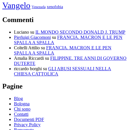
Vangelo
xenofobia
Venezuela
Commenti
Luciano
su
IL MONDO SECONDO DONALD J. TRUMP
Pierluigi Giacomoni
su
FRANCIA. MACRON E LE PEN
SPALLA A SPALLA
Coltelli Attilio
su
FRANCIA. MACRON E LE PEN
SPALLA A SPALLA
Amalia Riccardi
su
FILIPPINE. TRE ANNI DI GOVERNO
DUTERTE
riccardo borghi
su
GLI ABUSI SESSUALI NELLA
CHIESA CATTOLICA
Pagine
Blog
Bologna
Chi sono
Contatti
Documenti PDF
Privacy Policy
Benvenuto