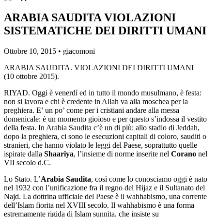
ARABIA SAUDITA VIOLAZIONI
SISTEMATICHE DEI DIRITTI UMANI
Ottobre 10, 2015 •
giacomoni
ARABIA SAUDITA. VIOLAZIONI DEI DIRITTI UMANI
(10 ottobre 2015).
RIYAD. Oggi è venerdì ed in tutto il mondo musulmano, è festa:
non si lavora e chi è credente in Allah va alla moschea per la
preghiera. E’ un po’ come per i cristiani andare alla messa
domenicale: è un momento gioioso e per questo s’indossa il vestito
della festa. In Arabia Saudita c’è un di più: allo stadio di Jeddah,
dopo la preghiera, ci sono le esecuzioni capitali di coloro, sauditi o
stranieri, che hanno violato le leggi del Paese, soprattutto quelle
ispirate dalla
Shaariya
, l’insieme di norme inserite nel
Corano
nel
VII secolo d.C.
Lo Stato. L’
Arabia Saudita
, così come lo conosciamo oggi è nato
nel 1932 con l’unificazione fra il regno del Hijaz e il Sultanato del
Najd. La dottrina ufficiale del Paese è il wahhabismo, una corrente
dell’Islam fiorita nel XVIII secolo. Il wahhabismo è una forma
estremamente rigida di Islam sunnita, che insiste su