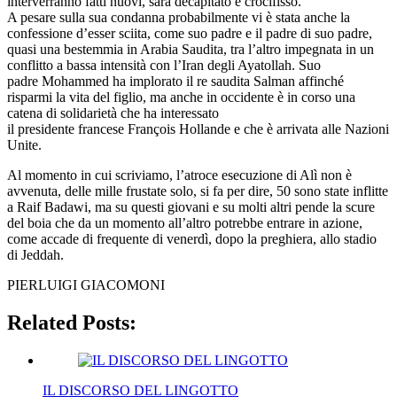
interverranno fatti nuovi, sarà decapitato e crocifisso.
A pesare sulla sua condanna probabilmente vi è stata anche la
confessione d’esser sciita, come suo padre e il padre di suo padre,
quasi una bestemmia in Arabia Saudita, tra l’altro impegnata in un
conflitto a bassa intensità con l’Iran degli Ayatollah. Suo
padre Mohammed ha implorato il re saudita Salman affinché
risparmi la vita del figlio, ma anche in occidente è in corso una
catena di solidarietà che ha interessato
il presidente francese François Hollande e che è arrivata alle Nazioni
Unite.
Al momento in cui scriviamo, l’atroce esecuzione di Alì non è
avvenuta, delle mille frustate solo, si fa per dire, 50 sono state inflitte
a Raif Badawi, ma su questi giovani e su molti altri pende la scure
del boia che da un momento all’altro potrebbe entrare in azione,
come accade di frequente di venerdì, dopo la preghiera, allo stadio
di Jeddah.
PIERLUIGI GIACOMONI
Related Posts:
IL DISCORSO DEL LINGOTTO