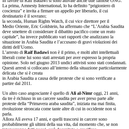
In favore di Raif Badawi si sono attivate anche due famose ONG.
La prima, Amnesty International, lo ha definito “prigioniero di
coscienza” e invita a firmare un appello per liberarlo, il cui
destinatario è il sovrano;
la seconda, Human Rights Watch, il cui vice direttore per il
Medio Oriente, Eric Goldstein, ha affermato che “L’Arabia Saudita
deve smettere di considerare il dibattito pacifico come un reato
capitale”, ha invece pubblicato vari rapporti che analizzano la
situazione in Arabia Saudita e l’accusano di gravi violazioni dei
diritti dell’Uomo.
L’arresto di
Raif Badawi
non è il primo, e molti altri intellettuali
liberali come lui sono stati arrestati per aver espresso la propria
opinione. Solo nel giugno 2013 undici attivisti sono stati condannati.
Questi arresti si collocano all’interno della situazione particolarmente
delicata che si è creata
in Arabia Saudita a causa delle proteste che si sono verificate a
partire dal 2011.
Un altro caso angosciante è quello di
Ali al-Nimr
oggi, 21 anni,
da tre è richiuso in un carcere saudita per aver preso parte alle
proteste della “Primavera araba saudita”, iniziata ma mai finita,
rivoluzione stroncata come tante altre di cui in occidente non si
parla.
Allora Alì aveva 17 anni, e quelli trascorsi in carcere sono
probabilmente gli ultimi della sua vita, dal momento che, se non