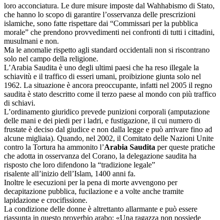
loro acconciatura. Le dure misure imposte dal Wahhabismo di Stato,
che hanno lo scopo di garantire l’osservanza delle prescrizioni
islamiche, sono fatte rispettare dai “Commissari per la pubblica
morale” che prendono provvedimenti nei confronti di tutti i cittadini,
musulmani e non.
Ma le anomalie rispetto agli standard occidentali non si riscontrano
solo nel campo della religione.
L’Arabia Saudita è uno degli ultimi paesi che ha reso illegale la
schiavitù e il traffico di esseri umani, proibizione giunta solo nel
1962. La situazione è ancora preoccupante, infatti nel 2005 il regno
saudita è stato descritto come il terzo paese al mondo con più traffico
di schiavi.
L’ordinamento giuridico prevede punizioni corporali (amputazione
delle mani e dei piedi per i ladri, e fustigazione, il cui numero di
frustate è deciso dal giudice e non dalla legge e può arrivare fino ad
alcune migliaia). Quando, nel 2002, il Comitato delle Nazioni Unite
contro la Tortura ha ammonito l’
Arabia Saudita
per queste pratiche
che adotta in osservanza del Corano, la delegazione saudita ha
risposto che loro difendono la “tradizione legale”
risalente all’inizio dell’Islam, 1400 anni fa.
Inoltre le esecuzioni per la pena di morte avvengono per
decapitazione pubblica, fucilazione e a volte anche tramite
lapidazione e crocifissione.
La condizione delle donne è altrettanto allarmante e può essere
riassunta in questo proverbio arabo: «Una ragazza non possiede