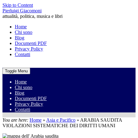
Skip to Content
Pierluigi Giacomoni
attualità, politica, musica e libri
Home
Chi sono
Blog
Documenti PDF
Privacy Policy
Contatti
Toggle Menu
Home
Chi sono
Blog
Documenti PDF
Privacy Policy
Contatti
You are here:
Home
»
Asia e Pacifico
»
ARABIA SAUDITA
VIOLAZIONI SISTEMATICHE DEI DIRITTI UMANI