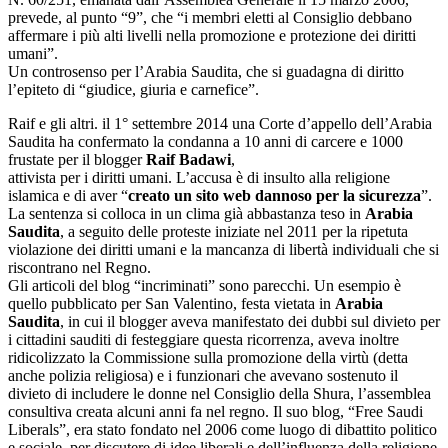
prevede, al punto “9”, che “i membri eletti al Consiglio debbano
affermare i più alti livelli nella promozione e protezione dei diritti
umani”.
Un controsenso per l’Arabia Saudita, che si guadagna di diritto
l’epiteto di “giudice, giuria e carnefice”.
Raif e gli altri. il 1° settembre 2014 una Corte d’appello dell’Arabia
Saudita ha confermato la condanna a 10 anni di carcere e 1000
frustate per il blogger
Raif Badawi
,
attivista per i diritti umani. L’accusa è di insulto alla religione
islamica e di aver “
creato un sito web dannoso per la sicurezza
”.
La sentenza si colloca in un clima già abbastanza teso in
Arabia
Saudita
, a seguito delle proteste iniziate nel 2011 per la ripetuta
violazione dei diritti umani e la mancanza di libertà individuali che si
riscontrano nel Regno.
Gli articoli del blog “incriminati” sono parecchi. Un esempio è
quello pubblicato per San Valentino, festa vietata in
Arabia
Saudita
, in cui il blogger aveva manifestato dei dubbi sul divieto per
i cittadini sauditi di festeggiare questa ricorrenza, aveva inoltre
ridicolizzato la Commissione sulla promozione della virtù (detta
anche polizia religiosa) e i funzionari che avevano sostenuto il
divieto di includere le donne nel Consiglio della Shura, l’assemblea
consultiva creata alcuni anni fa nel regno. Il suo blog, “Free Saudi
Liberals”, era stato fondato nel 2006 come luogo di dibattito politico
e sociale, per discutere di idee liberali e dell’influenza della religione