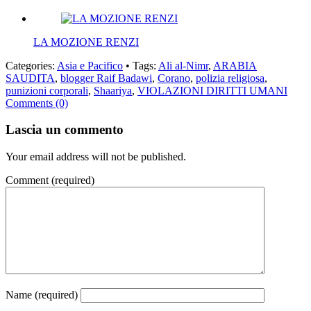
LA MOZIONE RENZI
Categories:
Asia e Pacifico
• Tags:
Ali al-Nimr
,
ARABIA
SAUDITA
,
blogger Raif Badawi
,
Corano
,
polizia religiosa
,
punizioni corporali
,
Shaariya
,
VIOLAZIONI DIRITTI UMANI
Comments (0)
Lascia un commento
Your email address will not be published.
Comment
(required)
Name
(required)